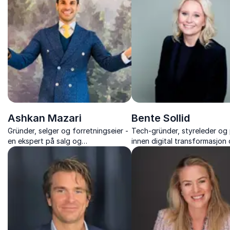
Ashkan Mazari
Bente Sollid
Gründer, selger og forretningseier -
Tech-gründer, styreleder og 
en ekspert på salg og
innen digital transformasjon 
gründervirksomhet som inspirerer
en av Norges mest innflytels
deg til nye muligheter.
stemmer i teknologibransjen.