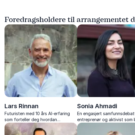
Foredragsholdere til arrangementet d
Lars Rinnan
Sonia Ahmadi
Futuristen med 10 års AI-erfaring
En engasjert samfunnsdebat
som forteller deg hvordan
entreprenør og aktivist som 
fremtiden blir.
for å skape god integrering,
entreprenørskap og mangfol