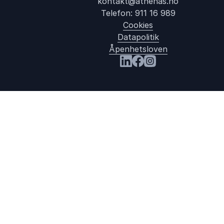
kontakt@athenas.no
Telefon:
911 16 989
Cookies
Datapolitik
Åpenhetsloven
Besøk oss på LinkedIn
Besøk oss på Facebook
Besøk oss på Instag