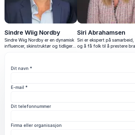
Sindre Wiig Nordby
Siri Abrahamsen
Sindre Wiig Nordby er en dynamisk
Siri er ekspert på samarbeid,
influencer, skiinstruktør og tidligere
og å få folk til å prestere br
langrennsløper som har tatt Norge
sammen. Hun mener at selvinn
med storm gjennom sitt skarpe blikk
riktig tankesett og robusthet
på offentlig sløsing, byråkrati og
oss gjennom alle mulige
Dit navn
*
strømpriser.
utfordringer.
E-mail
*
Dit telefonnummer
Firma eller organisasjon