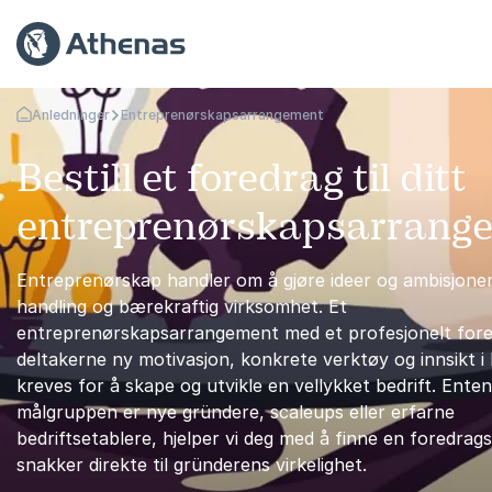
Anledninger
Entreprenørskapsarrangement
Gå tilbake til startsiden
Bestill et foredrag til ditt
entreprenørskapsarrang
Entreprenørskap handler om å gjøre ideer og ambisjoner
handling og bærekraftig virksomhet. Et
entreprenørskapsarrangement med et profesjonelt fore
deltakerne ny motivasjon, konkrete verktøy og innsikt 
kreves for å skape og utvikle en vellykket bedrift. Enten
målgruppen er nye gründere, scaleups eller erfarne
bedriftsetablere, hjelper vi deg med å finne en foredra
snakker direkte til gründerens virkelighet.