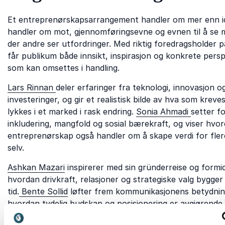
Et entreprenørskapsarrangement handler om mer enn i
handler om mot, gjennomføringsevne og evnen til å se 
der andre ser utfordringer. Med riktig foredragsholder 
får publikum både innsikt, inspirasjon og konkrete persp
som kan omsettes i handling.
Lars Rinnan
deler erfaringer fra teknologi, innovasjon o
investeringer, og gir et realistisk bilde av hva som kreves
lykkes i et marked i rask endring.
Sonia Ahmadi
setter f
inkludering, mangfold og sosial bærekraft, og viser hvo
entreprenørskap også handler om å skape verdi for fler
selv.
Ashkan Mazari
inspirerer med sin gründerreise og formid
hvordan drivkraft, relasjoner og strategiske valg bygger
tid.
Bente Sollid
løfter frem kommunikasjonens betydnin
hvordan tydelig budskap og posisjonering er avgjørende 
gjennom i et konkurransepreget landskap.