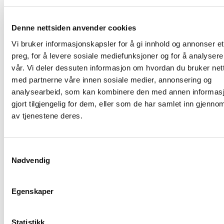
Sindre Wiig Nordby
gir innsikt i mental styrke og presta
hvordan riktig tankesett kan være forskjellen mellom s
Denne nettsiden anvender cookies
utvikling.
Siri Abrahamsen
bidrar med kunnskap om inno
Vi bruker informasjonskapsler for å gi innhold og annonser et
endringsprosesser, og viser hvordan organisasjoner kan
preg, for å levere sosiale mediefunksjoner og for å analysere
fremdrift i praksis.
vår. Vi deler dessuten informasjon om hvordan du bruker nett
Når slike perspektiver samles på én scene, får deltaker
med partnerne våre innen sosiale medier, annonsering og
faglig påfyll og ny motivasjon. Et foredrag på et
analysearbeid, som kan kombinere den med annen informasj
entreprenørskapsarrangement er derfor en investering 
gjort tilgjengelig for dem, eller som de har samlet inn gjenno
nettverk og handlekraft som kan gi varige resultater.
av tjenestene deres.
Samtykkevalg
Andre relevante anledninger
Nødvendig
Forretningsarrangementer
Nettverksmøter for gründere
Egenskaper
Oppstartsarrangementer og pitchdager
Statistikk