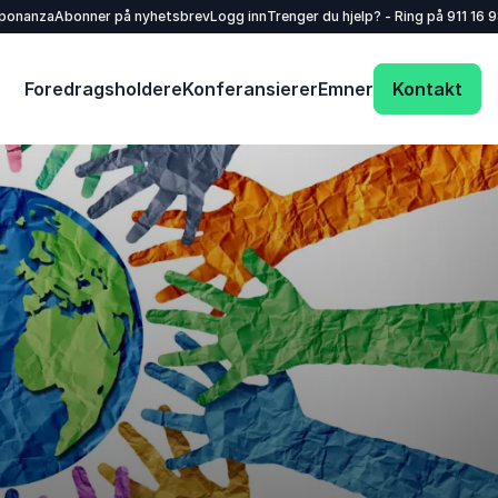
sponanza
Abonner på nyhetsbrev
Logg inn
Trenger du hjelp? - Ring på
911 16 
Foredragsholdere
Konferansierer
Emner
Kontakt
Dit navn
*
E-mail
*
Dit telefonnummer
Firma eller organisasjon