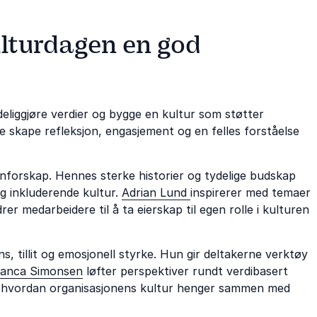
robusthet får oss gjennom alle mulige
utfordringer.
kulturdagen en god
ydeliggjøre verdier og bygge en kultur som støtter
e skape refleksjon, engasjement og en felles forståelse
nforskap. Hennes sterke historier og tydelige budskap
og inkluderende kultur.
Adrian Lund
inspirerer med temaer
r medarbeidere til å ta eierskap til egen rolle i kulturen
ens, tillit og emosjonell styrke. Hun gir deltakerne verktøy
ianca Simonsen
løfter perspektiver rundt verdibasert
om hvordan organisasjonens kultur henger sammen med