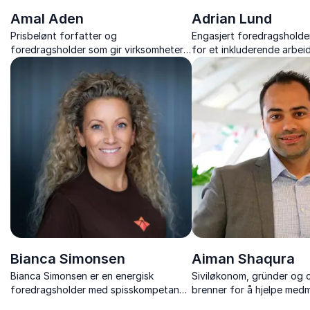
Amal Aden
Adrian Lund
Prisbelønt forfatter og
Engasjert foredragsholde
foredragsholder som gir virksomheter
for et inkluderende arbeids
konkrete verktøy for å lykkes med
personlighetstyper er verd
mangfold, inkludering og samarbeid.
Bianca Simonsen
Aiman Shaqura
Bianca Simonsen er en energisk
Siviløkonom, gründer og
foredragsholder med spisskompetanse
brenner for å hjelpe me
på kommunikasjon, arbeidsglede og
sine innen integrasjon og 