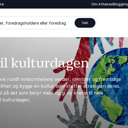
ere
Om Athenas
Blogg
In
er, foredragsholdere eller foredrag
Søk
til kulturdagen
ere rundt virksomhetens verdier, identitet og fremtidige
olthet og bygge en kultur som støtter strategien deres.
på det som betyr mest og gi ny energi til hele
il kulturdagen.