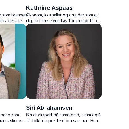
Kathrine Aspaas
r som brenner
Økonom, journalist og gründer som gir
liv der alle
deg konkrete verktøy for fremdrift og
ifulle.
endringsglede i tøffe tider.
Siri Abrahamsen
 coach som
Siri er ekspert på samarbeid, team og å
dmenneskene
få folk til å prestere bra sammen. Hun
suksess.
mener at selvinnsikt, riktig tankesett og