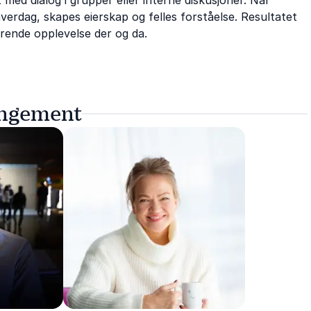
med dialog i grupper eller interne diskusjoner. Når
hverdag, skapes eierskap og felles forståelse. Resultatet
erende opplevelse der og da.
angement