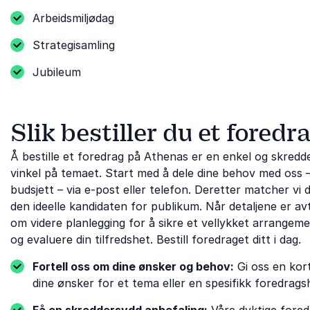
Arbeidsmiljødag
Strategisamling
Jubileum
Slik bestiller du et foredr
Å bestille et foredrag på Athenas er en enkel og skredde
vinkel på temaet. Start med å dele dine behov med oss ​
budsjett – via e-post eller telefon. Deretter matcher vi
den ideelle kandidaten for publikum. Når detaljene er av
om videre planlegging for å sikre et vellykket arrangemen
og evaluere din tilfredshet. Bestill foredraget ditt i dag.
Fortell oss om dine ønsker og behov:
Gi oss en kort
dine ønsker for et tema eller en spesifikk foredragsh
Få en skreddersydd anbefaling:
Våre dyktige fored