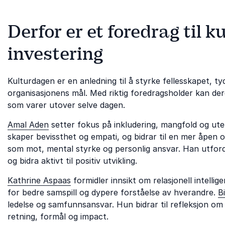
sykefraværsreduksjon i norske
virksomheter.
Derfor er et foredrag til 
investering
Kulturdagen er en anledning til å styrke fellesskapet, t
organisasjonens mål. Med riktig foredragsholder kan der
som varer utover selve dagen.
Amal Aden
setter fokus på inkludering, mangfold og ute
skaper bevissthet og empati, og bidrar til en mer åpen 
som mot, mental styrke og personlig ansvar. Han utfordre
og bidra aktivt til positiv utvikling.
Kathrine Aspaas
formidler innsikt om relasjonell intellig
for bedre samspill og dypere forståelse av hverandre.
B
ledelse og samfunnsansvar. Hun bidrar til refleksjon 
retning, formål og impact.