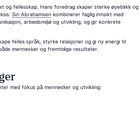
et og fellesskap. Hans foredrag skaper sterke øyeblikk og
ksis.
Siri Abrahamsen
kombinerer faglig innsikt med
kasjon, arbeidsmiljø og utvikling, og gir konkrete
pe felles språk, styrke relasjoner og gi ny energi til
i både mennesker og fremtidige resultater.
ger
nter med fokus på mennesker og utvikling: