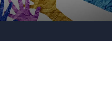
Detaljer om ditt arrangement
Send forespørsel
Ring oss
911 16 989