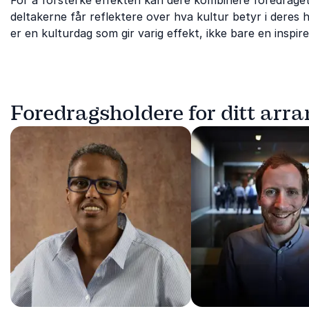
For å forsterke effekten kan dere kombinere foredraget 
deltakerne får reflektere over hva kultur betyr i deres 
er en kulturdag som gir varig effekt, ikke bare en inspir
Foredragsholdere for ditt arr