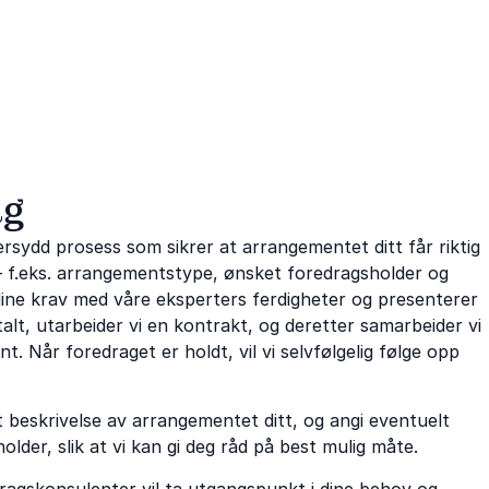
ag
rsydd prosess som sikrer at arrangementet ditt får riktig
​– f.eks. arrangementstype, ønsket foredragsholder og
 dine krav med våre eksperters ferdigheter og presenterer
talt, utarbeider vi en kontrakt, og deretter samarbeider vi
t. Når foredraget er holdt, vil vi selvfølgelig følge opp
 beskrivelse av arrangementet ditt, og angi eventuelt
older, slik at vi kan gi deg råd på best mulig måte.
ragskonsulenter vil ta utgangspunkt i dine behov og