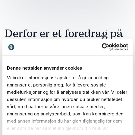
Derfor er et foredrag på
menighetsrådsmøtet en
god investering
Denne nettsiden anvender cookies
Et foredrag på menighetsrådsmøtet er en investering
Vi bruker informasjonskapsler for å gi innhold og
i både kompetanse, fellesskap og fremtidig utvikling.
annonser et personlig preg, for å levere sosiale
Når rådet får faglig påfyll utenfra, skapes det nye
mediefunksjoner og for å analysere trafikken vår. Vi deler
perspektiver på menighetens rolle, utfordringer og
dessuten informasjon om hvordan du bruker nettstedet
muligheter. Det kan bidra til å løfte blikket fra daglige
vårt, med partnerne våre innen sosiale medier,
oppgaver til mer strategisk og langsiktig tenkning.
annonsering og analysearbeid, som kan kombinere den
med annen informasjon du har gjort tilgjengelig for dem,
Med en tydelig og engasjerende stemme som
Einar
eller som de har samlet inn gjennom din bruk av
Gelius
kan menighetsrådet få inspirasjon til å