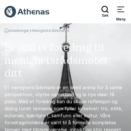
Søk
Meny
Anledninger
Menighetsrådsmøtet
Gå tilbake til startsiden
Bestill et foredrag til
menighetsrådsmøtet
ditt
Et menighetsrådsmøte er en ideell arena for å samle
perspektiver, styrke samarbeid og la nye ideer få
plass. Med et foredrag kan du skape refleksjon og
dialog rundt temaene som fyller kirkelivet: tro, etikk,
eutanasi, kjærlighet, samfunn eller kultur. Våre
foredragsholdere er vant til å formidle komplekse
temaer med tilstedeværelse, innsikt og stor respekt