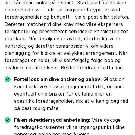
ditt får riktig vinkel på temaet. Start med å dele dine
behov med oss ​​– f.eks. arrangementstype, ønsket
foredragsholder og budsjett – via e-post eller telefon.
Deretter matcher vi dine krav med våre eksperters
ferdigheter og presenterer den ideelle kandidaten for
publikum. Når detaljene er avtalt, utarbeider vi en
kontrakt, og deretter samarbeider vi om videre
planlegging for å sikre et vellykket arrangement. Når
foredraget er holdt, vil vi selvfølgelig følge opp og
evaluere din tilfredshet. Bestill foredraget ditt i dag.
Fortell oss om dine ønsker og behov:
Gi oss en
kort beskrivelse av arrangementet ditt, og angi
eventuelt dine ønsker for et tema eller en
spesifikk foredragsholder, slik at vi kan gi deg råd
på best mulig måte.
Få en skreddersydd anbefaling:
Våre dyktige
foredragskonsulenter vil ta utgangspunkt i dine
behov og hjelpe deg med å velge