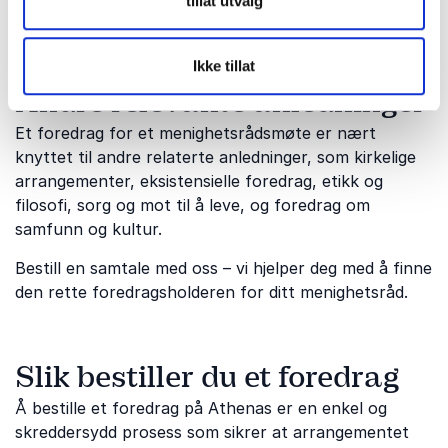
tillat utvalg
menighetens videre arbeid og vekst.
Ikke tillat
Andre relevante anledninger
Et foredrag for et menighetsrådsmøte er nært
knyttet til andre relaterte anledninger, som kirkelige
arrangementer, eksistensielle foredrag, etikk og
filosofi, sorg og mot til å leve, og foredrag om
samfunn og kultur.
Bestill en samtale med oss ​​– vi hjelper deg med å finne
den rette foredragsholderen for ditt menighetsråd.
Slik bestiller du et foredrag
Å bestille et foredrag på Athenas er en enkel og
skreddersydd prosess som sikrer at arrangementet