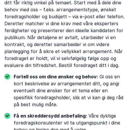
ditt får riktig vinkel på temaet. Start med å dele dine
behov med oss ​​– f.eks. arrangementstype, ønsket
foredragsholder og budsjett – via e-post eller telefon.
Deretter matcher vi dine krav med våre eksperters
ferdigheter og presenterer den ideelle kandidaten for
publikum. Når detaljene er avtalt, utarbeider vi en
kontrakt, og deretter samarbeider vi om videre
planlegging for å sikre et vellykket arrangement. Når
foredraget er holdt, vil vi selvfølgelig følge opp og
evaluere din tilfredshet. Bestill foredraget ditt i dag.
Fortell oss om dine ønsker og behov:
Gi oss en
kort beskrivelse av arrangementet ditt, og angi
eventuelt dine ønsker for et tema eller en
spesifikk foredragsholder, slik at vi kan gi deg råd
på best mulig måte.
Få en skreddersydd anbefaling:
Våre dyktige
foredragskonsulenter vil ta utgangspunkt i dine
behov og hjelpe deg med å velge