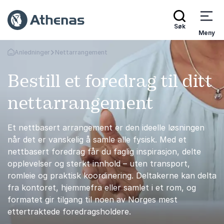
Søk
Meny
Anledninger
Nettarrangement
Gå tilbake til startsiden
Bestill et foredrag til ditt
nettarrangement
Et nettbasert arrangement er den ideelle løsningen
når det er vanskelig å samle alle fysisk. Med et
nettbasert foredrag får du faglig inspirasjon, delte
opplevelser og sterkt innhold – uten transport,
romleie og praktisk koordinering. Deltakerne kan delta
fra kontoret, hjemmefra eller samlet i et rom, og
formatet gir tilgang til noen av Norges mest
ettertraktede foredragsholdere.