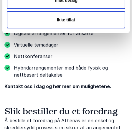
tillat utvalg
Ikke tillat
Andre relevante anledninger
Digitale arrangementer for ansatte
Virtuelle temadager
Nettkonferanser
Hybridarrangementer med både fysisk og
nettbasert deltakelse
Kontakt oss i dag og hør mer om mulighetene.
Slik bestiller du et foredrag
Å bestille et foredrag på Athenas er en enkel og
skreddersydd prosess som sikrer at arrangementet