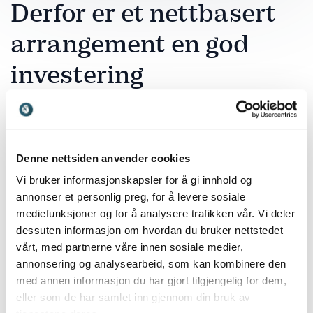
Derfor er et nettbasert
arrangement en god
investering
Et nettbasert arrangement er en fleksibel og effektiv
måte å samle ansatte, kunder eller medlemmer
uavhengig av geografisk plassering. Du sparer tid og
Denne nettsiden anvender cookies
ressurser på transport og logistikk, mens deltakerne
enkelt kan delta fra kontoret, hjemmet eller et delt
Vi bruker informasjonskapsler for å gi innhold og
rom.
annonser et personlig preg, for å levere sosiale
mediefunksjoner og for å analysere trafikken vår. Vi deler
Torry Pedersen
er et godt valg når målet er innsikt og
dessuten informasjon om hvordan du bruker nettstedet
refleksjon rundt digital kommunikasjon, medieutvikling
vårt, med partnerne våre innen sosiale medier,
og hvordan budskap formidles effektivt i en digital
annonsering og analysearbeid, som kan kombinere den
tidsalder. Hans erfaring fra ledende mediehus gir
med annen informasjon du har gjort tilgjengelig for dem,
publikum et strategisk blikk som fungerer svært godt
eller som de har samlet inn gjennom din bruk av
i online-format.