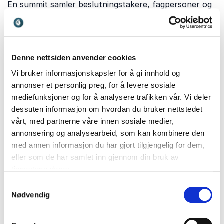
En summit samler beslutningstakere, fagpersoner og
ledere med høye forventninger til kvalitet og
relevans. Med en sterk foredragsholder på scenen
sikrer du faglig tyngde, engasjement og tydelige
budskap som løfter hele arrangementet.
Denne nettsiden anvender cookies
Bianca Simonsen
bringer inn perspektiver på ledelse,
Vi bruker informasjonskapsler for å gi innhold og
samfunnsansvar og organisasjonsutvikling. Hun gir
annonser et personlig preg, for å levere sosiale
deltakerne innsikt i hvordan verdibasert arbeid og
mediefunksjoner og for å analysere trafikken vår. Vi deler
tydelig retning skaper varig impact, noe som styrker
dessuten informasjon om hvordan du bruker nettstedet
summitens strategiske relevans.
vårt, med partnerne våre innen sosiale medier,
annonsering og analysearbeid, som kan kombinere den
Adrian Lund
inspirerer med sitt fokus på mot, mental
med annen informasjon du har gjort tilgjengelig for dem,
styrke og personlig utvikling. På en summit bidrar han
eller som de har samlet inn gjennom din bruk av
med refleksjoner som utfordrer deltakerne til å tenke
tjenestene deres.
større og handle mer bevisst.
Samtykkevalg
Aiman Shaqura
kombinerer personlig historie med
Nødvendig
temaer som inkludering, utenforskap og
samfunnsansvar. Hans bidrag skaper sterke øyeblikk