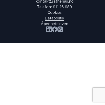
kontakt@athenas.no
Telefon:
911 16 989
Cookies
Datapolitik
Åpenhetsloven
Besøk oss på LinkedIn
Besøk oss på Facebook
Besøk oss på Instagram
: Veldedighe