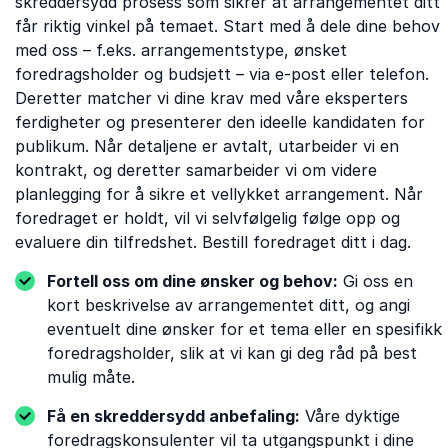
skreddersydd prosess som sikrer at arrangementet ditt
får riktig vinkel på temaet. Start med å dele dine behov
med oss ​​– f.eks. arrangementstype, ønsket
foredragsholder og budsjett – via e-post eller telefon.
Deretter matcher vi dine krav med våre eksperters
ferdigheter og presenterer den ideelle kandidaten for
publikum. Når detaljene er avtalt, utarbeider vi en
kontrakt, og deretter samarbeider vi om videre
planlegging for å sikre et vellykket arrangement. Når
foredraget er holdt, vil vi selvfølgelig følge opp og
evaluere din tilfredshet. Bestill foredraget ditt i dag.
Fortell oss om dine ønsker og behov:
Gi oss en
kort beskrivelse av arrangementet ditt, og angi
eventuelt dine ønsker for et tema eller en spesifikk
foredragsholder, slik at vi kan gi deg råd på best
mulig måte.
Få en skreddersydd anbefaling:
Våre dyktige
foredragskonsulenter vil ta utgangspunkt i dine