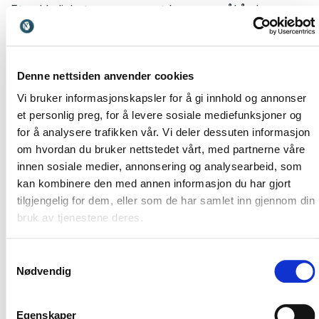
Et veldedighetsarrangement har som mål å skape
handling og varig engasjement. Et inspirerende foredrag
kan være det som virkelig forankrer budskapet og
motiverer publikum til å bidra.
Denne nettsiden anvender cookies
Saera Khan
deler sterke perspektiver på inkludering,
Vi bruker informasjonskapsler for å gi innhold og annonser
samfunnsansvar og betydningen av å skape reelle
et personlig preg, for å levere sosiale mediefunksjoner og
muligheter for alle. Hennes erfaringer gir
for å analysere trafikken vår. Vi deler dessuten informasjon
arrangementet både troverdighet og emosjonell
om hvordan du bruker nettstedet vårt, med partnerne våre
tyngde.
Adrian Lund
formidler kraften i mot, mestring
innen sosiale medier, annonsering og analysearbeid, som
og det å finne sin plass i samfunnet. Hans historie kan
kan kombinere den med annen informasjon du har gjort
inspirere publikum til å se hvordan enkeltmenneskers
tilgjengelig for dem, eller som de har samlet inn gjennom din
innsats kan gjøre en forskjell.
bruk av tjenestene deres.
Igor Dunderovic
løfter frem fellesskap, identitet og
sosialt engasjement. Han skaper refleksjon rundt hva
Samtykkevalg
det betyr å bidra og stå sammen om en sak.
Ghulam
Nødvendig
Abbas
deler innsikt i sosial bærekraft og inkluderende
arbeidsliv. Hans perspektiver kan koble
Egenskaper