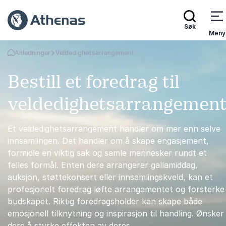
Søk
Meny
Anledninger
Veldedighetsarrangement
Gå tilbake til startsiden
Bestill et foredrag til
veldedighetsarrangemen
Et veldedighetsarrangement handler om mer enn selve
innsamlingen. Det handler om å skape engasjement,
formidle en viktig sak og samle mennesker rundt et
felles formål. Enten dere arrangerer gallamiddag,
auksjon, støttekonsert eller innsamlingskveld, kan et
profesjonelt foredrag løfte arrangementet og forsterke
budskapet. Riktig foredragsholder kan skape både
emosjonell tilknytning og inspirasjon til handling. Ønsker
dere å styrke effekten av deres