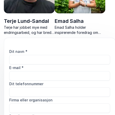
Terje Lund-Sandal
Emad Salha
Terje har jobbet mye med
Emad Salha holder
endringsarbeid, og har bred
inspirerende foredrag om
erfaring innen psykiatri. Han
relasjoner, selvfølelse og
har holdt mange foredrag om
hvordan voksne kan støtte
hvordan man gjør kloke valg
ungdom til å mestre livet og
Dit navn
*
og hvordan man kan forstå
fullføre skoleløpet.
seg selv og de rundt seg.
E-mail
*
Dit telefonnummer
Firma eller organisasjon