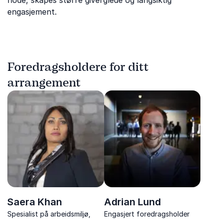
hode, skapes større giverglede og langsiktig
engasjement.
Foredragsholdere for ditt
arrangement
Saera Khan
Adrian Lund
Spesialist på arbeidsmiljø,
Engasjert foredragsholder