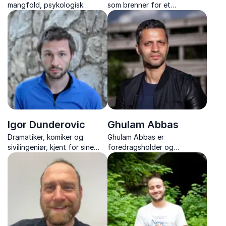
mangfold, psykologisk
som brenner for et
trygghet og kommunikasjon,
inkluderende arbeidsliv der
med erfaring fra både
alle personlighetstyper er
politikk og ledelse.
verdifulle.
Igor Dunderovic
Ghulam Abbas
Dramatiker, komiker og
Ghulam Abbas er
sivilingeniør, kjent for sine
foredragsholder og
harselerende betraktninger
forfatter, kjent for sin reise
av Norge og norsk flerkultur.
fra B-gjengen til
samfunnsengasjement, med
innsikt i utenforskap, ledelse
og forebygging.