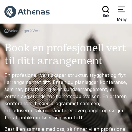
Søk
Meny
Anledninger
Vert
Gå tilbake til startsiden
Book en profesjonell vert
til ditt arrangement
En profesjonell vert skaper struktur, trygghet og flyt
i arrangementet ditt. Enten du planlegger konferanse,
seminar, prisutdeling eller kundearrangement, er
verten avgjørende for helhetsopplevelsen. En erfaren
konferansier binder programmet sammen,
introduserer talere, håndterer overganger og sørger
for at publikum føler seg ivaretatt.
Bestill en samtale med oss, så finner vi en profesjonell