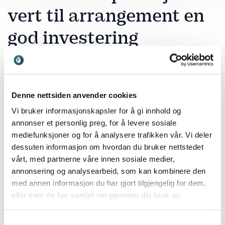
vert til arrangement en
god investering
En profesjonell vert bidrar til helhet, struktur og
trygghet gjennom hele arrangementet. Når
programmet ledes av en erfaren konferansier, sikres
Denne nettsiden anvender cookies
gode overganger, riktig tempo og en tydelig rød tråd
Vi bruker informasjonskapsler for å gi innhold og
fra start til slutt. Det gir både publikum og arrangør
annonser et personlig preg, for å levere sosiale
en mer profesjonell og gjennomført opplevelse.
mediefunksjoner og for å analysere trafikken vår. Vi deler
Med
Hans Olav Lahlum
får dere en kunnskapsrik og
dessuten informasjon om hvordan du bruker nettstedet
strukturert vert som kombinerer analyse,
vårt, med partnerne våre innen sosiale medier,
historiefortelling og lun humor. Han evner å skape
annonsering og analysearbeid, som kan kombinere den
engasjement samtidig som han holder programmet
med annen informasjon du har gjort tilgjengelig for dem,
presist og ryddig.
Alex Rosén
tilfører energi,
eller som de har samlet inn gjennom din bruk av
spontanitet og tilstedeværelse, og passer særlig godt
tjenestene deres.
når arrangementet skal ha høy temperatur og
Samtykkevalg