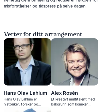
helhetlig gjennomføring og reduserer risikoen for
misforståelser og tidspress på selve dagen.
Verter for ditt arrangement
Hans Olav Lahlum
Alex Rosén
Hans Olav Lahlum er
Et kreativt multitalent med
historiker, forsker og
bakgrunn som komiker,
forfatter av en lang rekke
musiker, forfatter og med