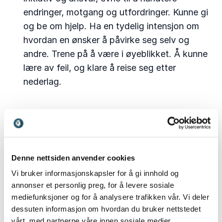
endringer, motgang og utfordringer. Kunne gi
og be om hjelp. Ha en tydelig intensjon om
hvordan en ønsker å påvirke seg selv og
andre. Trene på å være i øyeblikket. Å kunne
lære av feil, og klare å reise seg etter
nederlag.
Lojalitet
. Ha tillit til retning, prosesser og
planer en er enige om. Kunne sette og jobbe
etter mål og standarder i tråd med
virksomhetens oppdrag og verdier. Gi avkall
Denne nettsiden anvender cookies
på personlig prestisje og kunne tenke helhet.
Vi bruker informasjonskapsler for å gi innhold og
annonser et personlig preg, for å levere sosiale
mediefunksjoner og for å analysere trafikken vår. Vi deler
dessuten informasjon om hvordan du bruker nettstedet
ChatGPT, Copilot og andre kunstige venner vil
vårt, med partnerne våre innen sosiale medier,