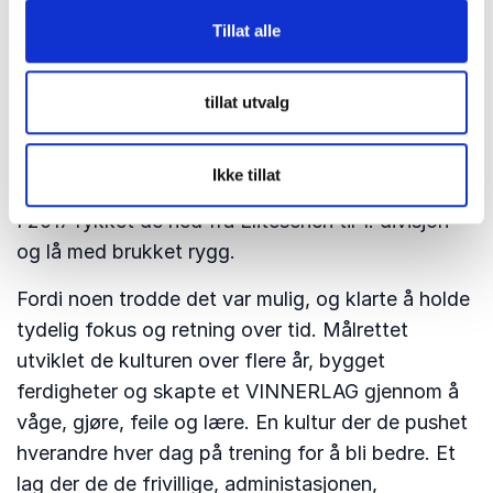
ting som ikke er blitt gjort før, på akkurat den
Tillat alle
måten.
tillat utvalg
Hvordan kunne Viking vinne seriegull i fotball i
2025?
Ikke tillat
I 2017 rykket de ned fra Eliteserien til 1. divisjon
og lå med brukket rygg.
Fordi noen trodde det var mulig, og klarte å holde
tydelig fokus og retning over tid. Målrettet
utviklet de kulturen over flere år, bygget
ferdigheter og skapte et VINNERLAG gjennom å
våge, gjøre, feile og lære. En kultur der de pushet
hverandre hver dag på trening for å bli bedre. Et
lag der de de frivillige, administasjonen,