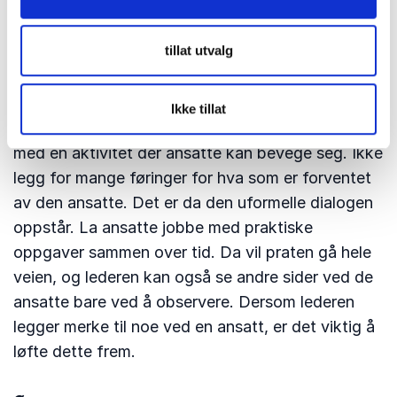
Den uformelle arenaen
tillat utvalg
Lederen må gjennom året legge til rette for
situasjoner som åpner opp for uformelle samtaler
som er vanskelig å få til i det formelle
Ikke tillat
jobbfellesskapet. Bryt opp enkelte arbeidsdager
med en aktivitet der ansatte kan bevege seg. Ikke
legg for mange føringer for hva som er forventet
av den ansatte. Det er da den uformelle dialogen
oppstår. La ansatte jobbe med praktiske
oppgaver sammen over tid. Da vil praten gå hele
veien, og lederen kan også se andre sider ved de
ansatte bare ved å observere. Dersom lederen
legger merke til noe ved en ansatt, er det viktig å
løfte dette frem.