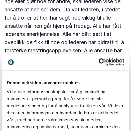
noe eller gjør noe for andre, skal lederen vise de
ansatte at hen ser dem. Da vet lederen, i stedet
for å tro, er at hen har sagt noe viktig til alle
ansatte når hen går hjem på fredag. Alle har fått
lederens anerkjennelse. Alle har blitt sett i et
øyeblikk de fikk til noe og lederen har bidratt til å
forsterke mestringsopplevelsen. Alle ansatte har
talenter som ikke nødvendigvis måles gjennom
arbeidsoppgavene. Disse talentene bør en god
lærer legge merke til. Det kan handle om
egenskaper som alle mennesker liker, som
Denne nettsiden anvender cookies
rettferdighet, tålmodighet, empati, mot eller
Vi bruker informasjonskapsler for å gi innhold og
annonser et personlig preg, for å levere sosiale
vennlighet. Dette er egenskaper som styrker
mediefunksjoner og for å analysere trafikken vår. Vi deler
tilhørigheten til de ansatte, som er et gode for
dessuten informasjon om hvordan du bruker nettstedet
enhver arbeidsplass. Selv har jeg en liten bok der
vårt, med partnerne våre innen sosiale medier,
jeg noterer det jeg legger merke til, det sikrer meg
annonsering og analysearbeid, som kan kombinere den