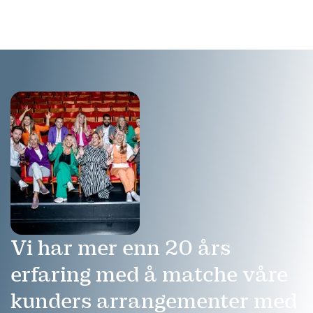
og samarbeid.
Vi har mer enn 20 års
erfaring med å matche våre
kunders arrangementer med