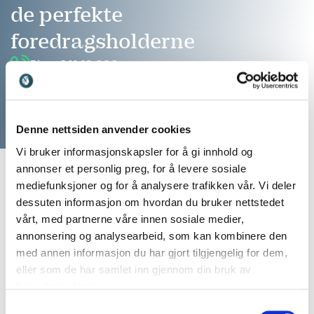
de perfekte
foredragsholderne
Ring: 911 16 989
Vi er klare til å hjelpe
Denne nettsiden anvender cookies
Vi bruker informasjonskapsler for å gi innhold og
annonser et personlig preg, for å levere sosiale
mediefunksjoner og for å analysere trafikken vår. Vi deler
dessuten informasjon om hvordan du bruker nettstedet
vårt, med partnerne våre innen sosiale medier,
annonsering og analysearbeid, som kan kombinere den
med annen informasjon du har gjort tilgjengelig for dem,
eller som de har samlet inn gjennom din bruk av
tjenestene deres.
Finn den perfekte match til ditt
Samtykkevalg