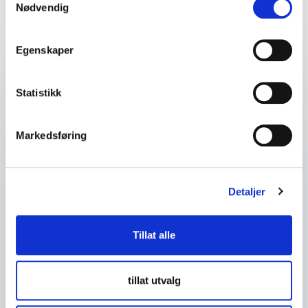
Nødvendig
event
Egenskaper
Dit navn
*
Statistikk
E-mail
*
Markedsføring
Dit telefonnummer
Detaljer
Firma eller organisasjon
Tillat alle
Detaljer om ditt arrangement
tillat utvalg