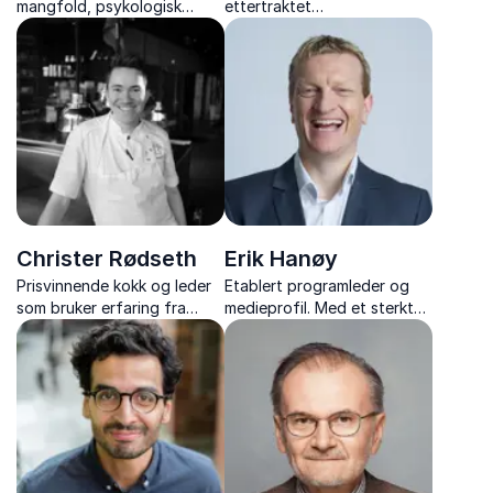
mangfold, psykologisk
ettertraktet
trygghet og kommunikasjon,
foredragsholder og ekspert
med erfaring fra både
på kommunikasjon,
politikk og ledelse.
motivasjon og endring. Hør
et interessant og godt
formidlet foredrag.
Christer Rødseth
Erik Hanøy
Prisvinnende kokk og leder
Etablert programleder og
som bruker erfaring fra
medieprofil. Med et sterkt
toppidrett og kjøkken til å
engasjement vil han gi deg
inspirere team, bygge kultur
tips til å skape en bedre
og skape prestasjon i
arbeidshverdag!
arbeidslivet.