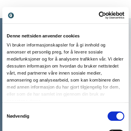
stigmatisering, omtanke og
empati.
Denne nettsiden anvender cookies
Vi bruker informasjonskapsler for å gi innhold og
annonser et personlig preg, for å levere sosiale
mediefunksjoner og for å analysere trafikken vår. Vi deler
dessuten informasjon om hvordan du bruker nettstedet
vårt, med partnerne våre innen sosiale medier,
annonsering og analysearbeid, som kan kombinere den
med annen informasjon du har gjort tilgjengelig for dem,
eller som de har samlet inn gjennom din bruk av
Vi har mer enn 20 års
tjenestene deres.
erfaring med å matche våre
Samtykkevalg
Nødvendig
kunders arrangementer med