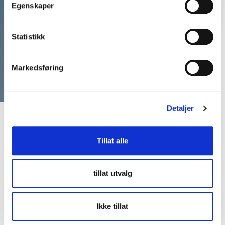
de perfekte
Egenskaper
foredragsholderne
Statistikk
Ring: 911 16 989
Vi er klare til å hjelpe
Markedsføring
Detaljer
Tillat alle
tillat utvalg
Ikke tillat
Finn den perfekte match til ditt