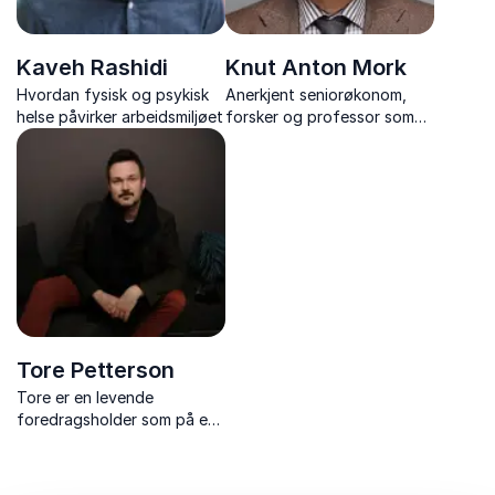
Kaveh Rashidi
Knut Anton Mork
Hvordan fysisk og psykisk
Anerkjent seniorøkonom,
helse påvirker arbeidsmiljøet
forsker og professor som
deler ut av sin akademiske
viten og erfaringer fra
næringslivet.
Tore Petterson
Tore er en levende
foredragsholder som på en
gripende og humoristisk
måte tar opp temaer som
relasjoner, annerledeshet,