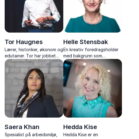
Tor Haugnes
Helle Stensbak
Lærer, historiker, økonom og
En kreativ foredragsholder
edutainer. Tor har jobbet
med bakgrunn som
med innovasjon og læring,
sjeføkonom, foreleser og
er samfunnsinteressert og
forfatter av en rekke
kjent for sitt engasjement.
økonomiske kronikker.
Hans mantra er at
forelesningen skal være
dagens høydepunkt!
Saera Khan
Hedda Kise
Spesialist på arbeidsmiljø,
Hedda Kise er en