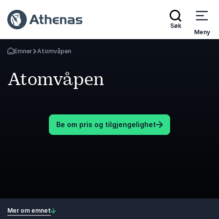
Søk
Meny
Emner
Atomvåpen
Gå tilbake til startsiden
Atomvåpen
Be om pris og tilgjengelighet
Mer om emnet