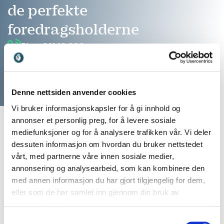
de perfekte
foredragsholderne
Ring: 911 16 989
Vi er klare til å hjelpe
Denne nettsiden anvender cookies
Vi bruker informasjonskapsler for å gi innhold og
annonser et personlig preg, for å levere sosiale
mediefunksjoner og for å analysere trafikken vår. Vi deler
dessuten informasjon om hvordan du bruker nettstedet
vårt, med partnerne våre innen sosiale medier,
annonsering og analysearbeid, som kan kombinere den
med annen informasjon du har gjort tilgjengelig for dem,
eller som de har samlet inn gjennom din bruk av
tjenestene deres.
Finn den perfekte match til ditt
Samtykkevalg