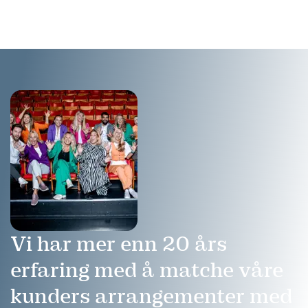
ut. Hun har dessuten holdt
TEDx foredrag om
atomvåpen.
Vi har mer enn 20 års
erfaring med å matche våre
kunders arrangementer med