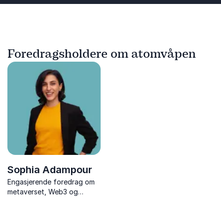
Foredragsholdere om atomvåpen
Sophia Adampour
Engasjerende foredrag om
metaverset, Web3 og
krypto. Sophia gir innsikt i
hvordan fremtiden kan se