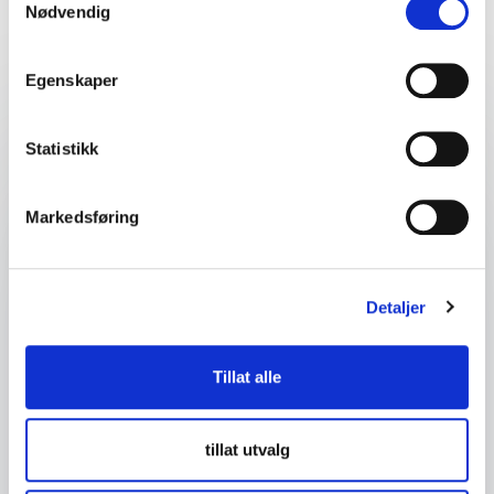
Nødvendig
event
Egenskaper
Dit navn
*
Statistikk
E-mail
*
Markedsføring
Dit telefonnummer
Detaljer
Firma eller organisasjon
Tillat alle
Detaljer om ditt arrangement
tillat utvalg