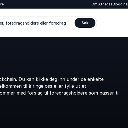
ere
Om Athenas
Blogg
In
er, foredragsholdere eller foredrag
Søk
kchain. Du kan klikke deg inn under de enkelte
kommen til å ringe oss eller fylle ut et
kommer med forslag til foredragsholdere som passer til