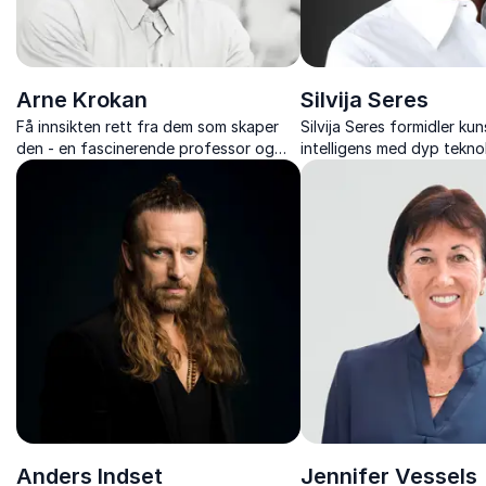
Arne Krokan
Silvija Seres
Få innsikten rett fra dem som skaper
Silvija Seres formidler kun
den - en fascinerende professor og
intelligens med dyp tekno
foreleser med unik kunnskap å dele.
og bred arbeidslivserfari
snakker ikke om KI som t
en konkret kraft som endr
ansvar og organisering. 
foredrag gir publikum båd
og retning i møte med KI.
Anders Indset
Jennifer Vessels