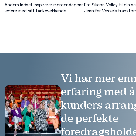
Anders Indset inspirerer morgendagens
Fra Silicon Valley til din 
ledere med sitt tankevekkende
Jennifer Vessels transfor
perspektiv på økonomi og teknologi.
i AI og ledelse, og hvord
løfte din organisasjon til
Vi har mer enn
erfaring med 
kunders arra
de perfekte
foredragshold