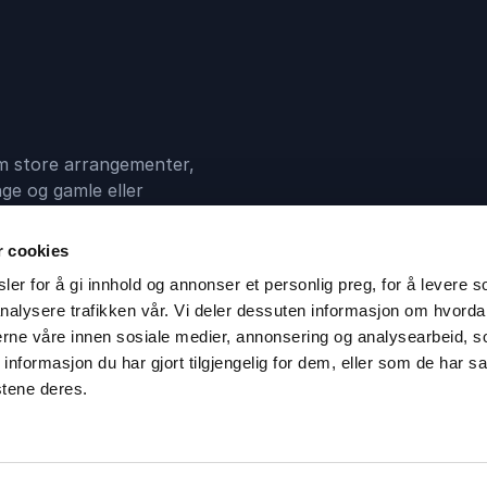
 om store arrangementer,
ge og gamle eller
en mellom deg og din
r cookies
er for å gi innhold og annonser et personlig preg, for å levere s
nalysere trafikken vår. Vi deler dessuten informasjon om hvorda
nerne våre innen sosiale medier, annonsering og analysearbeid, 
formasjon du har gjort tilgjengelig for dem, eller som de har sa
stene deres.
@athenas.no
Telefon:
911 16 989
Cookies
Datapolitik
Åpenhet