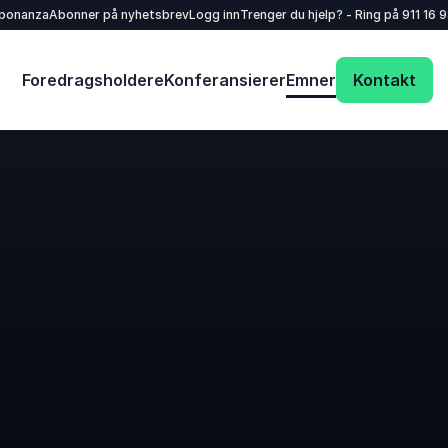
sponanza
Abonner på nyhetsbrev
Logg inn
Trenger du hjelp? - Ring på
911 16 
Foredragsholdere
Konferansierer
Emner
Kontakt
Dit navn
*
E-mail
*
Dit telefonnummer