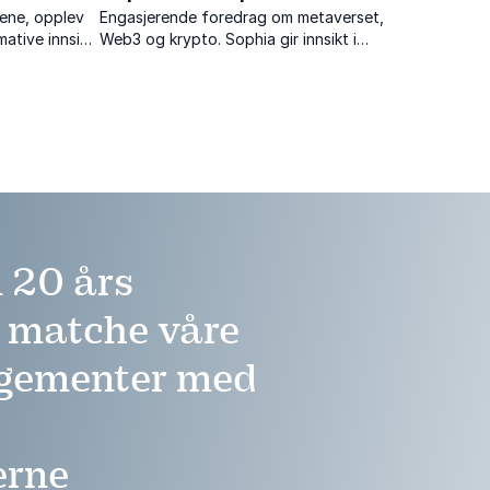
scene, opplev
Engasjerende foredrag om metaverset,
mative innsikt
Web3 og krypto. Sophia gir innsikt i
an dette kan
hvordan fremtiden kan se ut. Hun har
 nye høyder.
dessuten holdt TEDx foredrag om
atomvåpen.
 20 års
å matche våre
ngementer med
erne