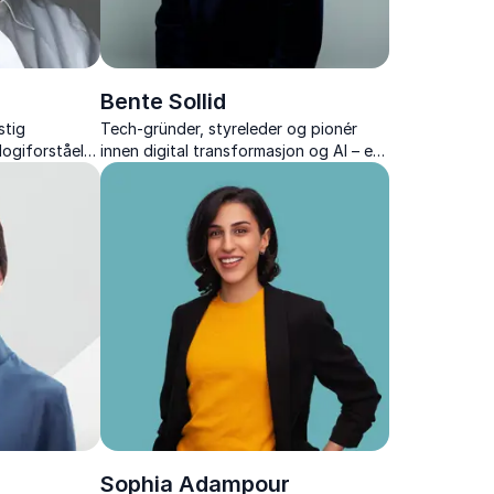
Bente Sollid
stig
Tech-gründer, styreleder og pionér
logiforståelse
innen digital transformasjon og AI – en
ng. Hun
av Norges mest innflytelsesrike
rend, men som
stemmer i teknologibransjen.
er arbeid,
Hennes
e inspirasjon
Sophia Adampour