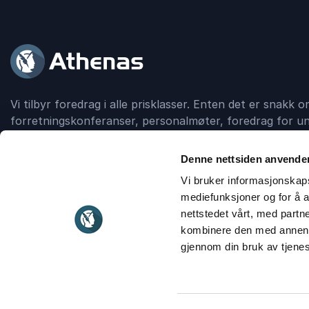
Vi tilbyr foredrag i alle prisklasser. Enten det er snakk
forretningskonferanser, personalmøter, foredrag for un
debattskapende grupper, så formidler Athenas kontakt
foredragsholder.
Denne nettsiden anvende
Vi bruker informasjonskapsl
mediefunksjoner og for å a
Kontakt
911 16 989
nettstedet vårt, med part
kombinere den med annen in
gjennom din bruk av tjene
© 2026
Athenas
Heimdalsvingen 1
3117 Tønsberg
kontakt