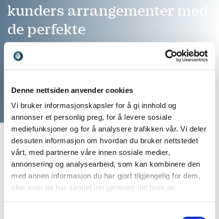
kunders arrangementer med
de perfekte
foredragsholderne
Ring: 911 16 989
Vi er klare til å hjelpe
Denne nettsiden anvender cookies
Vi bruker informasjonskapsler for å gi innhold og
annonser et personlig preg, for å levere sosiale
mediefunksjoner og for å analysere trafikken vår. Vi deler
dessuten informasjon om hvordan du bruker nettstedet
vårt, med partnerne våre innen sosiale medier,
annonsering og analysearbeid, som kan kombinere den
med annen informasjon du har gjort tilgjengelig for dem,
eller som de har samlet inn gjennom din bruk av
tjenestene deres.
Samtykkevalg