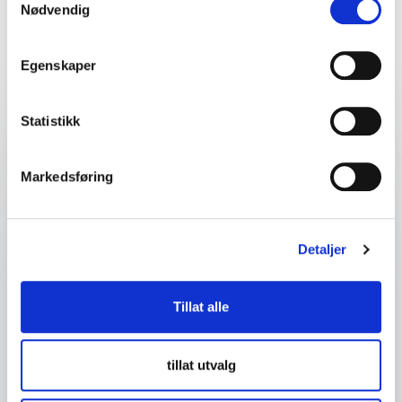
Nødvendig
Finn den perfekte match til ditt
event
Egenskaper
Statistikk
Dit navn
*
Markedsføring
E-mail
*
Detaljer
Dit telefonnummer
Tillat alle
Firma eller organisasjon
tillat utvalg
Detaljer om ditt arrangement