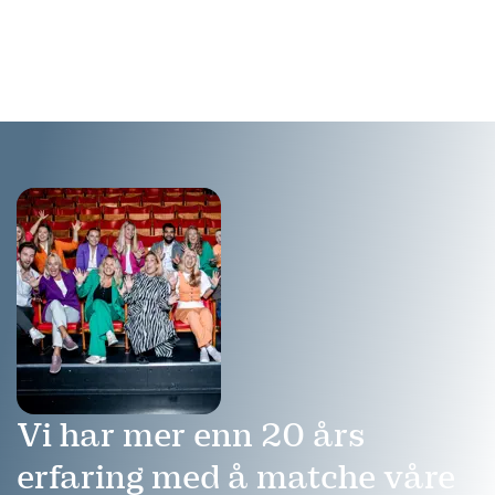
lederutvikling som fikk
brenner for å gjøre
Nykommerprisen hos
naturvitenskap spennende.
Confex i 2013.
Vi har mer enn 20 års
erfaring med å matche våre