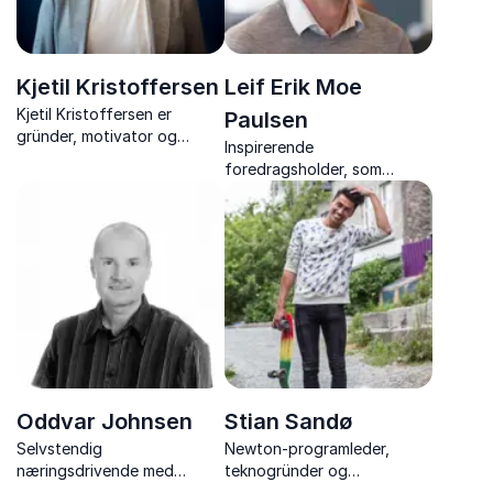
Kjetil Kristoffersen
Leif Erik Moe
Kjetil Kristoffersen er
Paulsen
gründer, motivator og
Inspirerende
foredragsholder. Gjennom
foredragsholder, som
et rørende, morsomt og
kombinerer sin faglige
inspirerende foredrag, gir
kompetanse med personlige
han tilhørerne lyst og frihet
erfaringer fra
til å prestere, og skape
spilleavhengighet og
meningsfulle endringer.
psykiske problemer, til å
snakke om hvordan man kan
skape positiv endring.
Oddvar Johnsen
Stian Sandø
Selvstendig
Newton-programleder,
næringsdrivende med
teknogründer og
bakgrunn i salg og
Kjendisfarmen-deltaker som