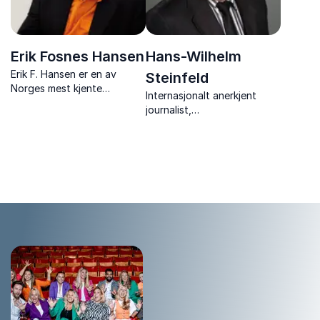
Erik Fosnes Hansen
Hans-Wilhelm
Erik F. Hansen er en av
Steinfeld
Norges mest kjente
Internasjonalt anerkjent
forfattere, også
journalist,
internasjonalt. Med
utenrikskorrespondent,
fortellingen som grep
forfatter og historiker med
analyserer han ethvert tema
Russland som spesialfelt.
slik at tilhørerne ser seg selv
på en ny måte og finner nye
veier vide...