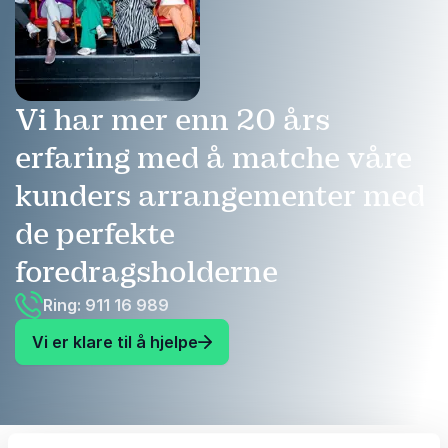
Vi har mer enn 20 års
erfaring med å matche våre
kunders arrangementer med
de perfekte
foredragsholderne
Ring: 911 16 989
Vi er klare til å hjelpe