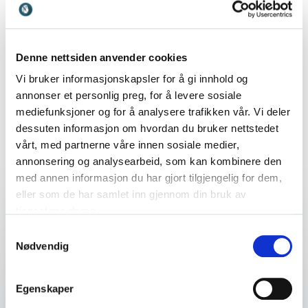
Denne nettsiden anvender cookies
Vi bruker informasjonskapsler for å gi innhold og
annonser et personlig preg, for å levere sosiale
mediefunksjoner og for å analysere trafikken vår. Vi deler
dessuten informasjon om hvordan du bruker nettstedet
Finn den perfekte match til ditt
vårt, med partnerne våre innen sosiale medier,
event
annonsering og analysearbeid, som kan kombinere den
med annen informasjon du har gjort tilgjengelig for dem,
eller som de har samlet inn gjennom din bruk av
tjenestene deres.
Dit navn
*
Samtykkevalg
Nødvendig
E-mail
*
Egenskaper