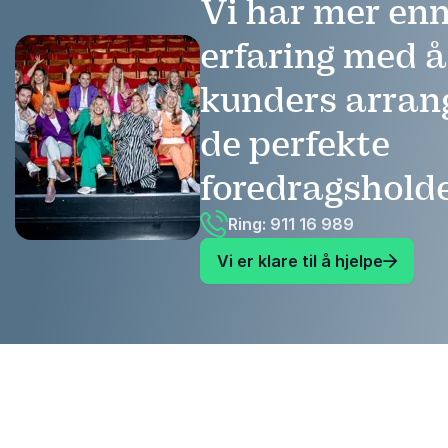
Vi har mer enn
erfaring med 
kunders arra
de perfekte
foredragshold
Ring: 911 16 989
Vi er klare til å hjelpe