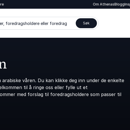
ere
Om Athenas
Blogg
In
er, foredragsholdere eller foredrag
Søk
n
arabiske våren. Du kan klikke deg inn under de enkelte
kommen til å ringe oss eller fylle ut et
kommer med forslag til foredragsholdere som passer til