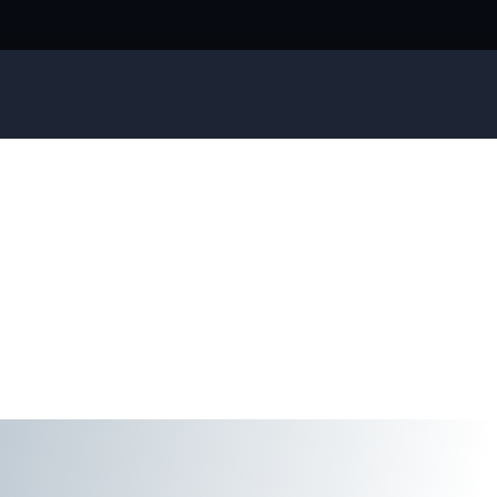
Firma eller organisasjon
Detaljer om ditt arrangement
Send forespørsel
Ring oss
911 16 989