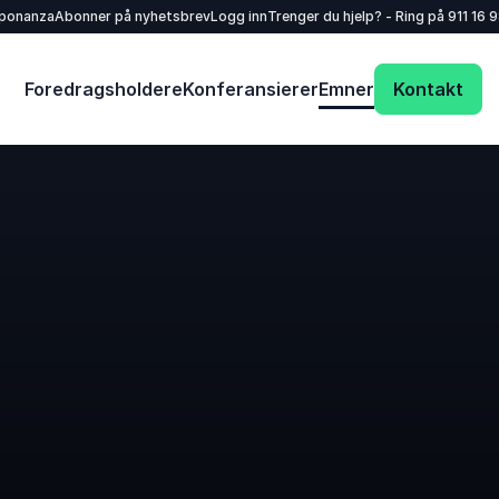
sponanza
Abonner på nyhetsbrev
Logg inn
Trenger du hjelp? - Ring på
911 16 
Foredragsholdere
Konferansierer
Emner
Kontakt
Dit navn
*
E-mail
*
Dit telefonnummer