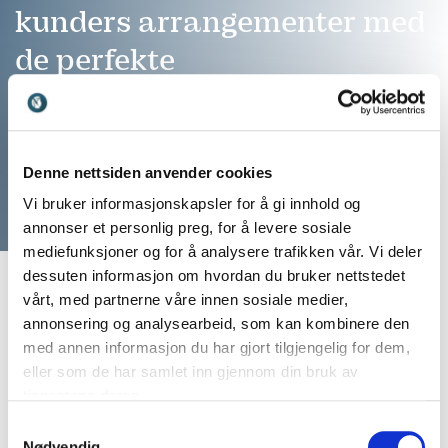
kunders arrangementer med
de perfekte
foredragsholderne
Ring: 911 16 989
Vi er klare til å hjelpe
Denne nettsiden anvender cookies
Vi bruker informasjonskapsler for å gi innhold og
annonser et personlig preg, for å levere sosiale
mediefunksjoner og for å analysere trafikken vår. Vi deler
dessuten informasjon om hvordan du bruker nettstedet
vårt, med partnerne våre innen sosiale medier,
annonsering og analysearbeid, som kan kombinere den
med annen informasjon du har gjort tilgjengelig for dem,
eller som de har samlet inn gjennom din bruk av
tjenestene deres.
Samtykkevalg
Nødvendig