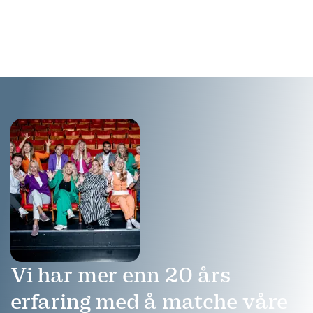
livets nedturer til triumfer,
annerledes formidler av
et foredrag om mental helse
innovasjon.
som vil motivere og inspirere
alle.
Vi har mer enn 20 års
erfaring med å matche våre