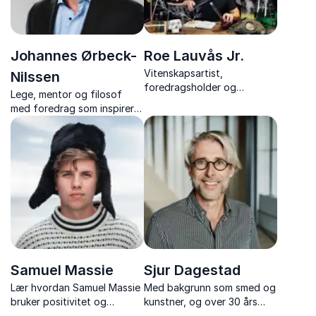
Johannes Ørbeck-
Roe Lauvås Jr.
Vitenskapsartist,
Nilssen
foredragsholder og
Lege, mentor og filosof
programleder, kjent for sine
med foredrag som inspirerer
spektakulære vitenshow og
til å styrke kropp, hjerne og
innovative tanker om
psyke,og hvordan vi kan
utdanning.
leve friske, ressurssterke og
meningsfulle liv.
Samuel Massie
Sjur Dagestad
Lær hvordan Samuel Massie
Med bakgrunn som smed og
bruker positivitet og
kunstner, og over 30 års
utholdenhet til å forvandle
erfaring, er dette en