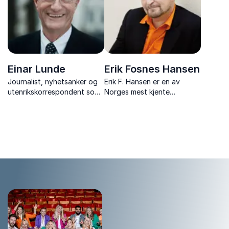
Einar Lunde
Erik Fosnes Hansen
Journalist, nyhetsanker og
Erik F. Hansen er en av
utenrikskorrespondent som
Norges mest kjente
med over 40 år foran
forfattere, også
kamera i NRK deler
internasjonalt. Med
spennende historier
fortellingen som grep
analyserer han ethvert tema
slik at tilhørerne ser seg selv
på en ny måte og finner nye
veier vide...