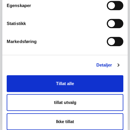
Egenskaper
Dit telefonnummer
Statistikk
Firma eller organisasjon
Markedsføring
Detaljer om ditt arrangement
Detaljer
Tillat alle
Send forespørsel
tillat utvalg
Ikke tillat