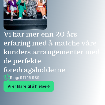
Vi har mer enn 20 års
erfaring med å matche våre
kunders arrangementer med
de perfekte
foredragsholderne
Ring: 911 16 989
Vi er klare til å hjelpe