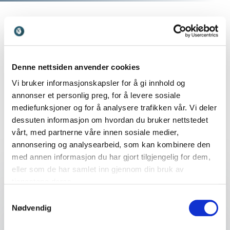
Denne nettsiden anvender cookies
Vi bruker informasjonskapsler for å gi innhold og
annonser et personlig preg, for å levere sosiale
mediefunksjoner og for å analysere trafikken vår. Vi deler
Finn den perfekte match til ditt
dessuten informasjon om hvordan du bruker nettstedet
event
vårt, med partnerne våre innen sosiale medier,
annonsering og analysearbeid, som kan kombinere den
med annen informasjon du har gjort tilgjengelig for dem,
eller som de har samlet inn gjennom din bruk av
tjenestene deres.
Dit navn
*
Samtykkevalg
Nødvendig
E-mail
*