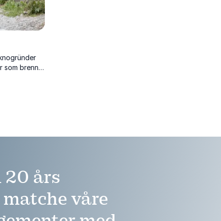
knogründer
r som brenner
ap spennende.
 20 års
å matche våre
ngementer med