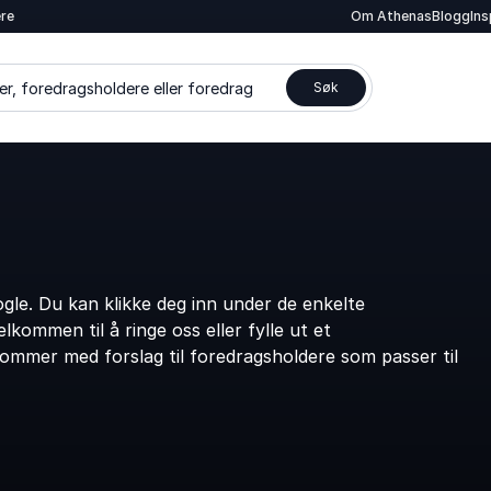
ere
Om Athenas
Blogg
In
er, foredragsholdere eller foredrag
Søk
le. Du kan klikke deg inn under de enkelte
kommen til å ringe oss eller fylle ut et
kommer med forslag til foredragsholdere som passer til