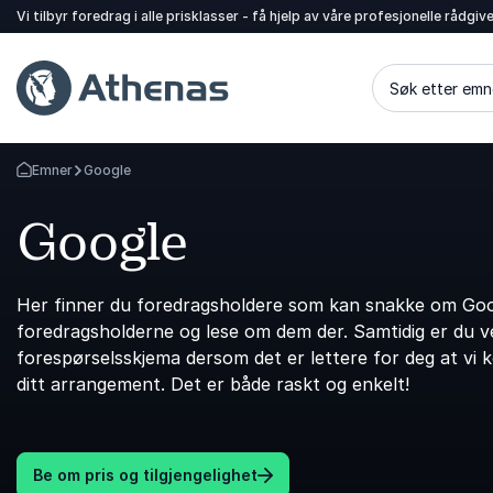
Vi tilbyr foredrag i alle prisklasser - få hjelp av våre profesjonelle rådgiv
Søk etter emn
Emner
Google
Gå tilbake til startsiden
Google
Her finner du foredragsholdere som kan snakke om Goog
foredragsholderne og lese om dem der. Samtidig er du vel
forespørselsskjema dersom det er lettere for deg at vi 
ditt arrangement. Det er både raskt og enkelt!
Be om pris og tilgjengelighet