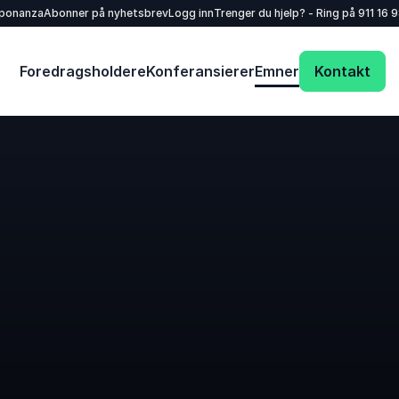
sponanza
Abonner på nyhetsbrev
Logg inn
Trenger du hjelp? - Ring på
911 16 
Foredragsholdere
Konferansierer
Emner
Kontakt
Dit navn
*
E-mail
*
Dit telefonnummer