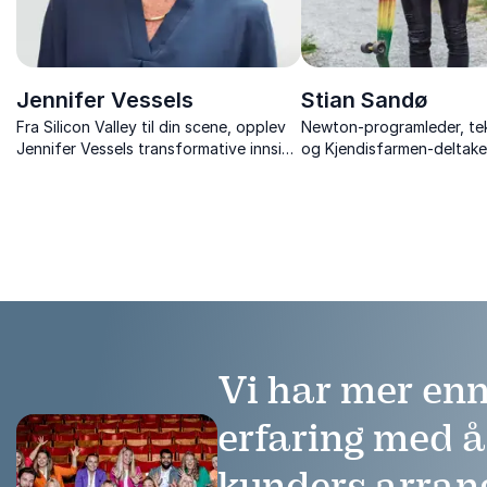
Jennifer Vessels
Stian Sandø
Fra Silicon Valley til din scene, opplev
Newton-programleder, te
Jennifer Vessels transformative innsikt
og Kjendisfarmen-deltake
i AI og ledelse, og hvordan dette kan
for å gjøre naturvitensk
løfte din organisasjon til nye høyder.
Vi har mer enn
erfaring med 
kunders arra