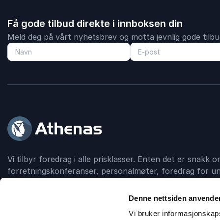
Få gode tilbud direkte i innboksen din
Meld deg på vårt nyhetsbrev og motta jevnlig gode tilbud
Vi tilbyr foredrag i alle prisklasser. Enten det er snakk
forretningskonferanser, personalmøter, foredrag for un
debattskapende grupper, så formidler Athenas kontakt
foredragsholder.
Denne nettsiden anvende
Vi bruker informasjonskapsl