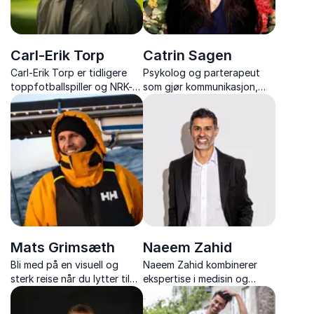
Carl-Erik Torp
Catrin Sagen
Carl-Erik Torp er tidligere
Psykolog og parterapeut
toppfotballspiller og NRK-
som gjør kommunikasjon,
ekspert som holder sterke
relasjoner og
foredrag om motgang,
konflikthåndtering relevant
identitet og mestring etter
for hele arbeidslivet.
hjertestans.
Mats Grimsæth
Naeem Zahid
Bli med på en visuell og
Naeem Zahid kombinerer
sterk reise når du lytter til
ekspertise i medisin og
Mats sin historie, en historie
ledelse for å levere
som vil få deg til å le, gråte
innsiktsfulle og