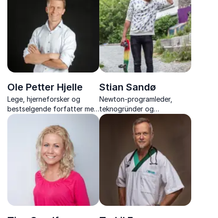
og føle på hvordan livet
engasjerende foredrag. Få
egentlig er.
innsikt i hvordan teknologi
og AI kan revolusjonere
helsevesenet.
Ole Petter Hjelle
Stian Sandø
Lege, hjerneforsker og
Newton-programleder,
bestselgende forfatter med
teknogründer og
foredrag om betydningen
Kjendisfarmen-deltaker som
av fysisk aktivitet for
brenner for å gjøre
hjernen.
naturvitenskap spennende.