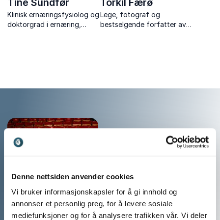
Tine Sundfør
Torkil Færø
Klinisk ernæringsfysiolog og
Lege, fotograf og
doktorgrad i ernæring,
bestselgende forfatter av
forsker og forfatter, kjent
Kamerakuren og Pulskuren.
som en av landets fremste
kostholdseksperter.
Denne nettsiden anvender cookies
Vi bruker informasjonskapsler for å gi innhold og
annonser et personlig preg, for å levere sosiale
mediefunksjoner og for å analysere trafikken vår. Vi deler