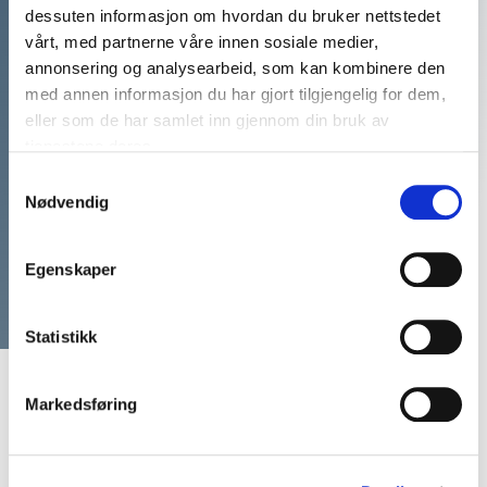
Vi har mer enn 20 års
dessuten informasjon om hvordan du bruker nettstedet
vårt, med partnerne våre innen sosiale medier,
erfaring med å matche våre
annonsering og analysearbeid, som kan kombinere den
kunders arrangementer med
med annen informasjon du har gjort tilgjengelig for dem,
eller som de har samlet inn gjennom din bruk av
de perfekte
tjenestene deres.
foredragsholderne
Samtykkevalg
Nødvendig
Ring: 911 16 989
Vi er klare til å hjelpe
Egenskaper
Statistikk
Markedsføring