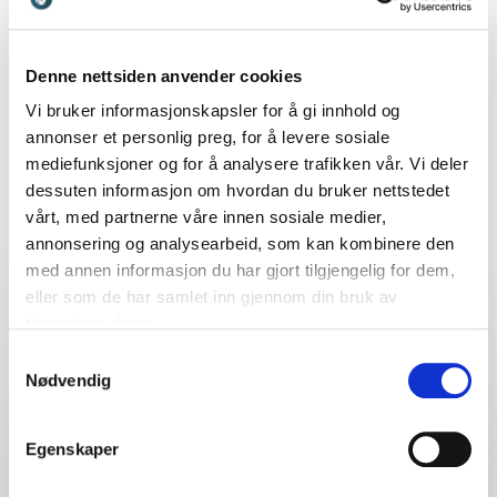
Denne nettsiden anvender cookies
Vi bruker informasjonskapsler for å gi innhold og
annonser et personlig preg, for å levere sosiale
mediefunksjoner og for å analysere trafikken vår. Vi deler
Finn den perfekte match til ditt
dessuten informasjon om hvordan du bruker nettstedet
vårt, med partnerne våre innen sosiale medier,
event
annonsering og analysearbeid, som kan kombinere den
med annen informasjon du har gjort tilgjengelig for dem,
eller som de har samlet inn gjennom din bruk av
tjenestene deres.
Dit navn
*
Samtykkevalg
Nødvendig
E-mail
*
Egenskaper
Dit telefonnummer