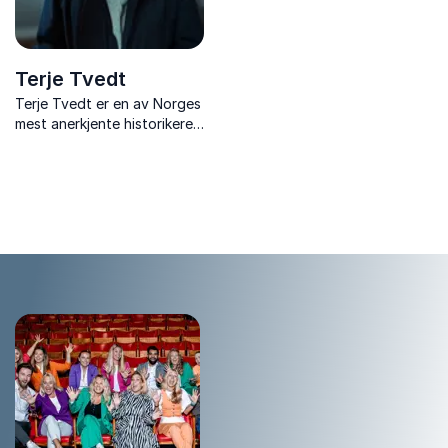
Terje Tvedt
Terje Tvedt er en av Norges
mest anerkjente historikere
og samfunnsforskere og
med en serie bestselger-
bøker de siste årene. Med
en unik evne til å kombinere
akademisk innsikt med
fengslende historief...