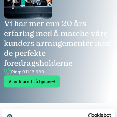
Vi har mer enn 20 års
erfaring med å matche våre
kunders arrangementer med
de perfekte
foredragsholderne
Ring: 911 16 989
Vi er klare til å hjelpe