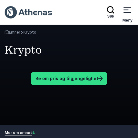
Søk
Meny
Emner
Krypto
Gå tilbake til startsiden
Krypto
Be om pris og tilgjengelighet
Mer om emnet