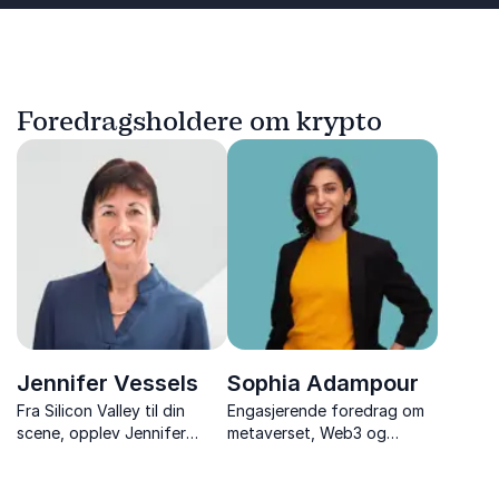
Foredragsholdere om krypto
Jennifer Vessels
Sophia Adampour
Fra Silicon Valley til din
Engasjerende foredrag om
scene, opplev Jennifer
metaverset, Web3 og
Vessels transformative
krypto. Sophia gir innsikt i
innsikt i AI og ledelse, og
hvordan fremtiden kan se