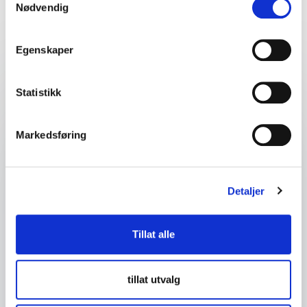
Nødvendig
event
Egenskaper
Dit navn
*
Statistikk
E-mail
*
Markedsføring
Dit telefonnummer
Detaljer
Firma eller organisasjon
Tillat alle
Detaljer om ditt arrangement
tillat utvalg