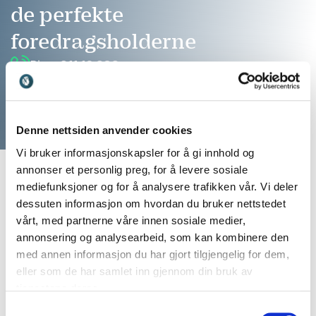
de perfekte
foredragsholderne
Ring: 911 16 989
Vi er klare til å hjelpe
Denne nettsiden anvender cookies
Vi bruker informasjonskapsler for å gi innhold og
annonser et personlig preg, for å levere sosiale
mediefunksjoner og for å analysere trafikken vår. Vi deler
dessuten informasjon om hvordan du bruker nettstedet
vårt, med partnerne våre innen sosiale medier,
annonsering og analysearbeid, som kan kombinere den
med annen informasjon du har gjort tilgjengelig for dem,
eller som de har samlet inn gjennom din bruk av
tjenestene deres.
Finn den perfekte match til ditt
Samtykkevalg