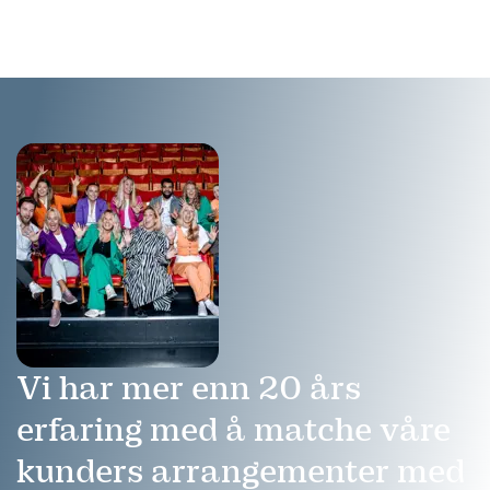
hvordan dette kan løfte din
ut. Hun har dessuten holdt
organisasjon til nye høyder.
TEDx foredrag om
atomvåpen.
Vi har mer enn 20 års
erfaring med å matche våre
kunders arrangementer med