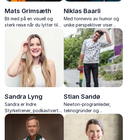
Mats Grimsæth
Niklas Baarli
Bli med på en visuell og
Med tonnevis av humor og
sterk reise når du lytter til
unike perspektiver viser
Mats sin historie, en historie
Niklas Baarli hvordan man
som vil få deg til å le, gråte
kan få team til å jobbe
og føle på hvordan livet
sammen mot felles suksess,
egentlig er.
uansett utfordringer.
Sandra Lyng
Stian Sandø
Sandra er Indre
Newton-programleder,
Styrketrener, podkastvert
teknogründer og
og en influencer som bruker
Kjendisfarmen-deltaker som
plattformene sine til å spre
brenner for å gjøre
mer kunnskap innenfor
naturvitenskap spennende.
psykisk helse. Lyng er også