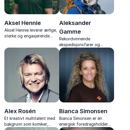
Aksel Hennie
Aleksander
Aksel Hennie leverer ærlige,
Gamme
sterke og engasjerende
Rekordvinnende
foredrag med ekte historier
ekspedisjonsfarer og
om valg, mot og
programleder. Han tar dere
handlekraft, som inspirerer.
med på en metaforisk reise
over Antarktis.
Alex Rosén
Bianca Simonsen
Et kreativt multitalent med
Bianca Simonsen er en
bakgrunn som komiker,
energisk foredragsholder
musiker, forfatter og med
med spisskompetanse på