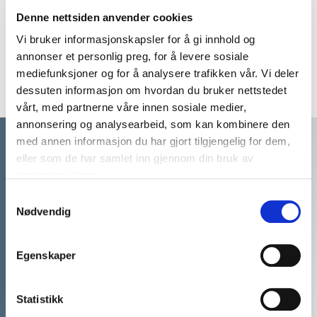
Prisbelønnet journalist,
Denne nettsiden anvender cookies
forfatter, komiker,
samfunnsdebattant og
Vi bruker informasjonskapsler for å gi innhold og
influenser som bruker seg
annonser et personlig preg, for å levere sosiale
selv aktivt for å engasjere
mediefunksjoner og for å analysere trafikken vår. Vi deler
sitt publikum.
dessuten informasjon om hvordan du bruker nettstedet
vårt, med partnerne våre innen sosiale medier,
annonsering og analysearbeid, som kan kombinere den
med annen informasjon du har gjort tilgjengelig for dem,
eller som de har samlet inn gjennom din bruk av
tjenestene deres.
Samtykkevalg
Nødvendig
Egenskaper
Statistikk