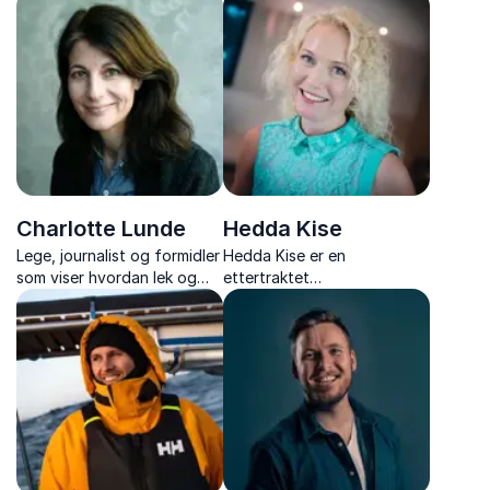
en lang karriere på TV som
kommunikasjon,
programleder.
arbeidsglede og
sykefraværsreduksjon i
norske virksomheter.
Charlotte Lunde
Hedda Kise
Lege, journalist og formidler
Hedda Kise er en
som viser hvordan lek og
ettertraktet
oppmerksomhet er nøkkelen
foredragsholder og ekspert
til læring, mental helse og
på kommunikasjon,
bærekraftig utvikling – for
motivasjon og endring. Hør
barn og voksne.
et interessant og godt
formidlet foredrag.