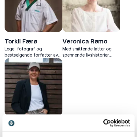
forfatter, låtskriver og
artist.
Torkil Færø
Veronica Rømo
Lege, fotograf og
Med smittende latter og
bestselgende forfatter av
spennende livshistorier
Kamerakuren og Pulskuren.
deles dype innsikter som
inspirerer mennesker til å
hente ut sitt fulle potensial.
Veronica Simoné
Mildestveit