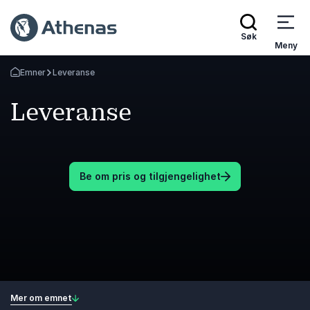
Søk
Meny
Emner
Leveranse
Gå tilbake til startsiden
Leveranse
Be om pris og tilgjengelighet
Mer om emnet