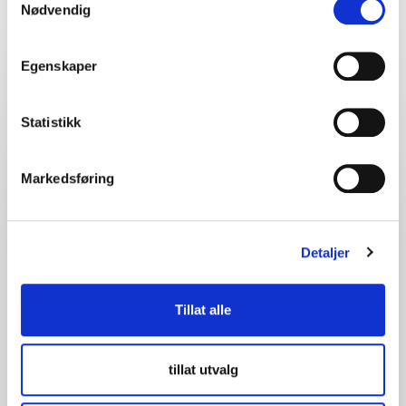
Nødvendig
event
Egenskaper
Dit navn
*
Statistikk
E-mail
*
Markedsføring
Dit telefonnummer
Detaljer
Firma eller organisasjon
Tillat alle
Detaljer om ditt arrangement
tillat utvalg