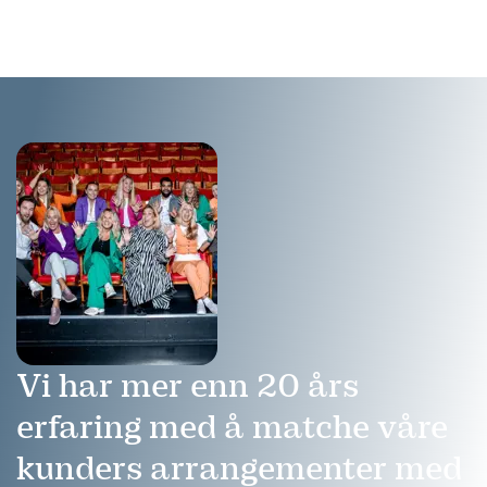
fantastiske paralleller til
showbiz, og til bl.a. Mamma
Mia og Jul i Blåfjell.
Vi har mer enn 20 års
erfaring med å matche våre
kunders arrangementer med