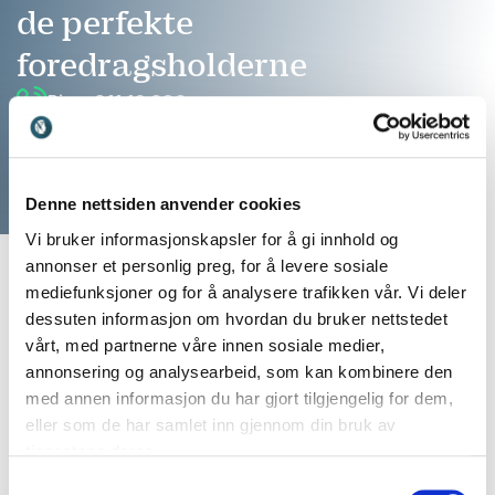
de perfekte
foredragsholderne
Ring: 911 16 989
Vi er klare til å hjelpe
Denne nettsiden anvender cookies
Vi bruker informasjonskapsler for å gi innhold og
annonser et personlig preg, for å levere sosiale
mediefunksjoner og for å analysere trafikken vår. Vi deler
dessuten informasjon om hvordan du bruker nettstedet
vårt, med partnerne våre innen sosiale medier,
annonsering og analysearbeid, som kan kombinere den
med annen informasjon du har gjort tilgjengelig for dem,
eller som de har samlet inn gjennom din bruk av
tjenestene deres.
Finn den perfekte match til ditt
Samtykkevalg