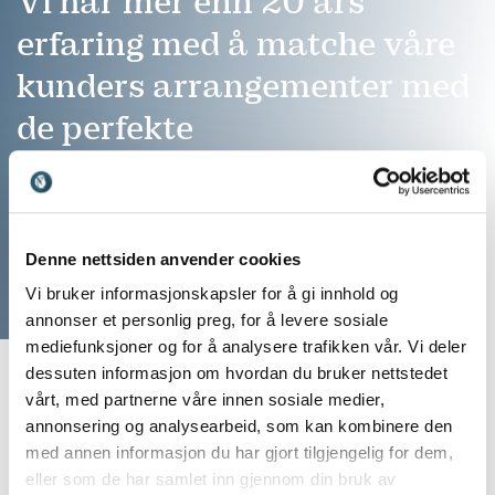
Vi har mer enn 20 års
erfaring med å matche våre
kunders arrangementer med
de perfekte
foredragsholderne
Ring: 911 16 989
Vi er klare til å hjelpe
Denne nettsiden anvender cookies
Vi bruker informasjonskapsler for å gi innhold og
annonser et personlig preg, for å levere sosiale
mediefunksjoner og for å analysere trafikken vår. Vi deler
dessuten informasjon om hvordan du bruker nettstedet
vårt, med partnerne våre innen sosiale medier,
annonsering og analysearbeid, som kan kombinere den
med annen informasjon du har gjort tilgjengelig for dem,
eller som de har samlet inn gjennom din bruk av