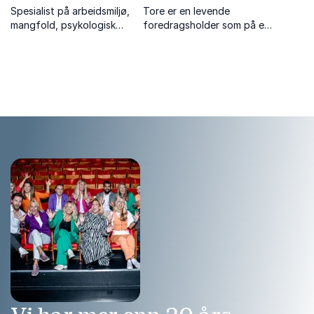
Spesialist på arbeidsmiljø,
Tore er en levende
mangfold, psykologisk
foredragsholder som på en
trygghet og kommunikasjon,
gripende og humoristisk
med erfaring fra både
måte tar opp temaer som
politikk og ledelse.
relasjoner, annerledeshet,
stigmatisering, omtanke og
empati.