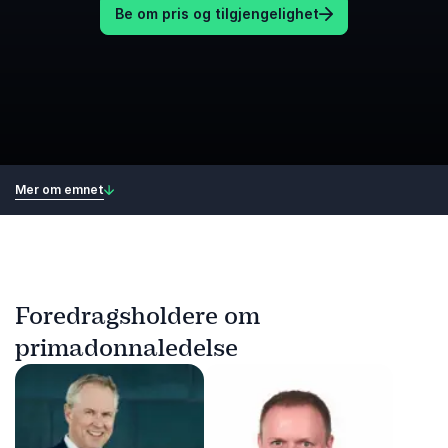
Be om pris og tilgjengelighet
Mer om emnet
Foredragsholdere om
primadonnaledelse