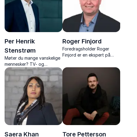
Per Henrik
Roger Finjord
Foredragsholder Roger
Stenstrøm
Finjord er en ekspert på
Møter du mange vanskelige
menneskelige relasjoner og
mennesker? TV- og
lagbygging. Hans unike
radiojournalist og mangeårig
kombinasjon av humor og
toppleder gir gode og
visdom gir livlige og
konkrete råd på en
tankevekkende foredrag.
underholdendende måte.
Perfekt for teamutvikling!
Saera Khan
Tore Petterson