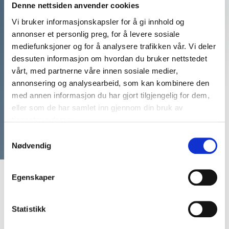
Vi har mer enn 20 års
Denne nettsiden anvender cookies
erfaring med å matche våre
Vi bruker informasjonskapsler for å gi innhold og
annonser et personlig preg, for å levere sosiale
kunders arrangementer med
mediefunksjoner og for å analysere trafikken vår. Vi deler
de perfekte
dessuten informasjon om hvordan du bruker nettstedet
vårt, med partnerne våre innen sosiale medier,
foredragsholderne
annonsering og analysearbeid, som kan kombinere den
med annen informasjon du har gjort tilgjengelig for dem,
Ring: 911 16 989
eller som de har samlet inn gjennom din bruk av
Vi er klare til å hjelpe
tjenestene deres.
Samtykkevalg
Nødvendig
Egenskaper
Statistikk