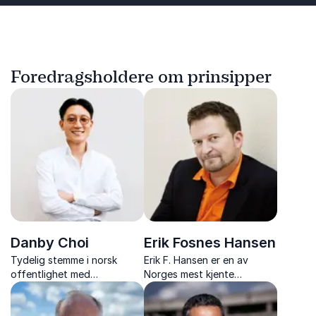
Foredragsholdere om prinsipper
Danby Choi
Erik Fosnes Hansen
Tydelig stemme i norsk
Erik F. Hansen er en av
offentlighet med
Norges mest kjente
ytringsfrihet som
forfattere, også
kjerneengasjement.
internasjonalt. Med