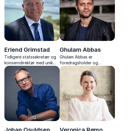
fortellingen som grep
analyserer han ethvert tema
slik at tilhørerne ser seg selv
på en ny måte og finner nye
veier vide...
Erlend Grimstad
Ghulam Abbas
Tidligere statssekretær og
Ghulam Abbas er
konserndirektør med unik
foredragsholder og
erfaring fra kriseledelse,
forfatter, kjent for sin reise
politikk og internasjonalt
fra B-gjengen til
næringsliv.
samfunnsengasjement, med
innsikt i utenforskap, ledelse
og forebygging.
Johan Osuldsen
Veronica Rømo