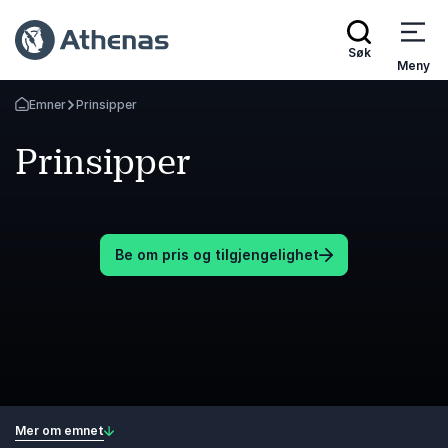
Søk
Meny
Emner
Prinsipper
Gå tilbake til startsiden
Prinsipper
Be om pris og tilgjengelighet
Mer om emnet