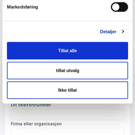
Markedsføring
Finn den perfekte match til ditt
Detaljer
event
Tillat alle
Dit navn
*
tillat utvalg
E-mail
*
Ikke tillat
Dit telefonnummer
Firma eller organisasjon