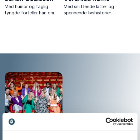
Med humor og faglig
Med smittende latter og
tyngde forteller han om
spennende livshistorier
samarbeid, kommunikasjon
deles dype innsikter som
og kroppsspråk. Han drar
inspirerer mennesker til å
fantastiske paralleller til
hente ut sitt fulle potensial.
showbiz, og til bl.a. Mamma
Mia og Jul i Blåfjell.