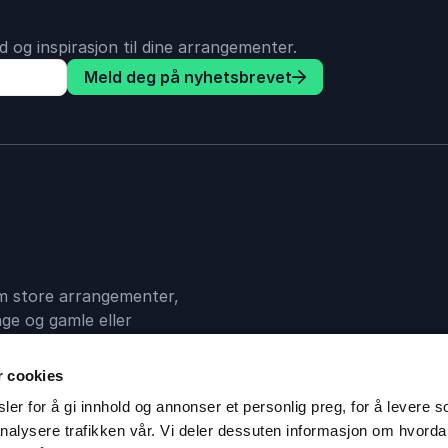
 og inspirasjon til dine arrangementer.
Meld deg på nyhetsbrevet
 om store arrangementer,
ge og gamle eller
en mellom deg og din
r cookies
er for å gi innhold og annonser et personlig preg, for å levere s
nalysere trafikken vår. Vi deler dessuten informasjon om hvorda