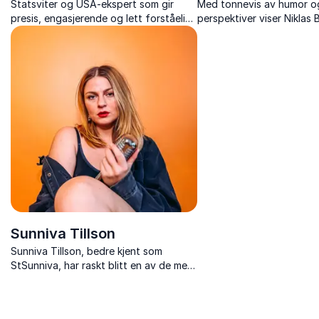
Statsviter og USA-ekspert som gir
Med tonnevis av humor o
presis, engasjerende og lett forståelig
perspektiver viser Niklas 
innsikt i amerikansk politikk, valgkamper
man kan få team til å jo
og maktspill.
mot felles suksess, uanse
utfordringer.
Sunniva Tillson
Sunniva Tillson, bedre kjent som
StSunniva, har raskt blitt en av de mest
markante stemmene i norsk
offentlighet. Med skarpt språk, humor
og et vågalt syn på