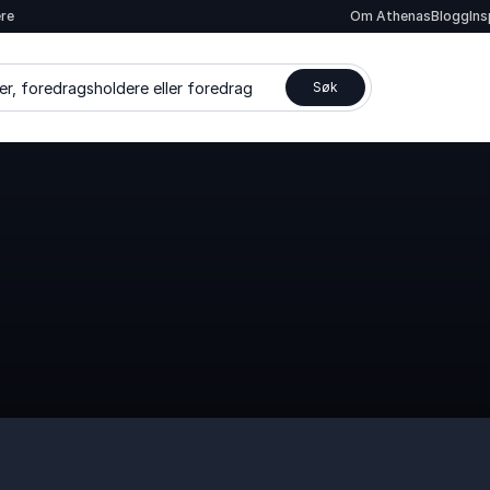
ere
Om Athenas
Blogg
In
er, foredragsholdere eller foredrag
Søk