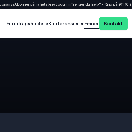
sponanza
Abonner på nyhetsbrev
Logg inn
Trenger du hjelp? - Ring på
911 16 
Foredragsholdere
Konferansierer
Emner
Kontakt
Dit navn
*
E-mail
*
Dit telefonnummer