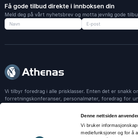
Få gode tilbud direkte i innboksen din
Meld deg på vårt nyhetsbrev og motta jevnlig gode tilbud
Vi tilbyr foredrag i alle prisklasser. Enten det er snakk
forretningskonferanser, personalmøter, foredrag for un
debattskapende grupper, så formidler Athenas kontakt
foredragsholder.
Denne nettsiden anvende
Vi bruker informasjonskapsl
mediefunksjoner og for å a