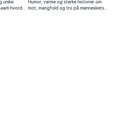
g unike
Humor, varme og sterke historier om
Baarli hvordan
mot, mangfold og tro på menneskets
bbe sammen
muligheter. Om ulikheter som styrke, og
tt
hvordan vi alle kan bli bedre lagspillere.