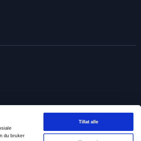
Tillat alle
osiale
n du bruker