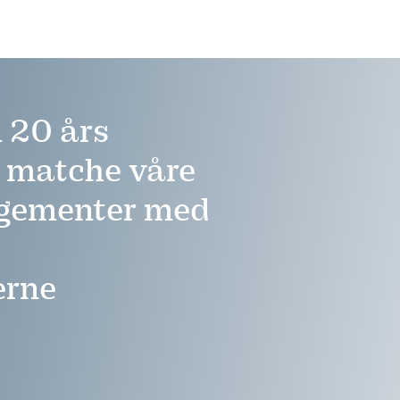
 20 års
å matche våre
ngementer med
erne