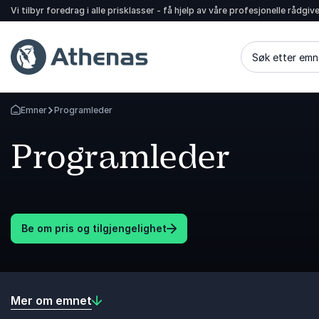
Vi tilbyr foredrag i alle prisklasser - få hjelp av våre profesjonelle rådgiv
Søk etter emn
Emner
Programleder
Gå tilbake til startsiden
Programleder
Be om pris og tilgjengelighet
Mer om emnet