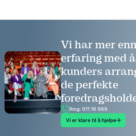
samfunnsdebatten, utfordrer hun både
publi...
Vi har mer enn
erfaring med 
kunders arra
de perfekte
foredragshold
Ring: 911 16 989
Vi er klare til å hjelpe