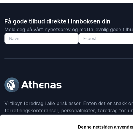
Få gode tilbud direkte i innboksen din
Meld deg på vårt nyhetsbrev og motta jevnlig gode tilbud
Vi tilbyr foredrag i alle prisklasser. Enten det er snakk
forretningskonferanser, personalmøter, foredrag for un
debattskapende grupper, så formidler Athenas kontakt
foredragsholder.
Denne nettsiden anvende