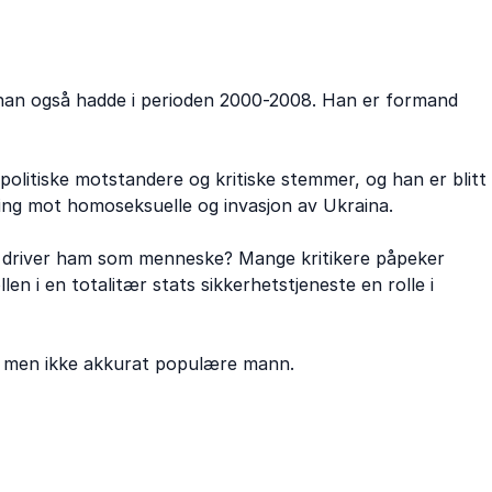
t han også hadde i perioden 2000-2008. Han er formand
l politiske motstandere og kritiske stemmer, og han er blitt
ing mot homoseksuelle og invasjon av Ukraina.
va driver ham som menneske? Mange kritikere påpeker
en i en totalitær stats sikkerhetstjeneste en rolle i
e men ikke akkurat populære mann.