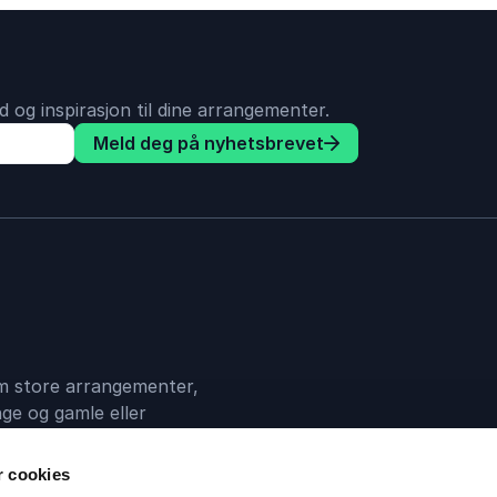
 og inspirasjon til dine arrangementer.
Meld deg på nyhetsbrevet
 om store arrangementer,
ge og gamle eller
en mellom deg og din
r cookies