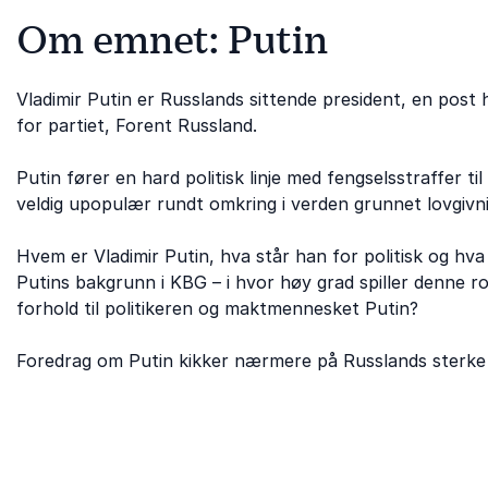
Om emnet: Putin
Vladimir Putin er Russlands sittende president, en pos
for partiet, Forent Russland.
Putin fører en hard politisk linje med fengselsstraffer ti
veldig upopulær rundt omkring i verden grunnet lovgivn
Hvem er Vladimir Putin, hva står han for politisk og h
Putins bakgrunn i KBG – i hvor høy grad spiller denne roll
forhold til politikeren og maktmennesket Putin?
Foredrag om Putin kikker nærmere på Russlands sterk