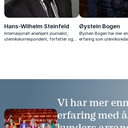
Hans-Wilhelm Steinfeld
Øystein Bogen
Internasjonalt anerkjent journalist,
Øystein Bogen har mer en
utenrikskorrespondent, forfatter og
erfaring som utenriksreda
historiker med Russland som
programleder og korrespo
spesialfelt.
Fra mai 2025 er han aktiv
uavhengig sikkerhetspolit
kommentator og konsulen
tilb...
Vi har mer enn
erfaring med 
kunders arra