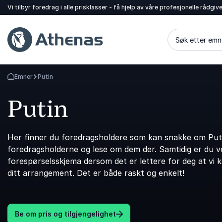
Vi tilbyr foredrag i alle prisklasser - få hjelp av våre profesjonelle rådgiv
Søk etter emn
Emner
Putin
Gå tilbake til startsiden
Putin
Her finner du foredragsholdere som kan snakke om Putin
foredragsholderne og lese om dem der. Samtidig er du vel
forespørselsskjema dersom det er lettere for deg at vi 
ditt arrangement. Det er både raskt og enkelt!
Be om pris og tilgjengelighet