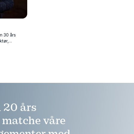
n 30 års
ktør,
ndent i TV 2.
 som
isk
t, hvor han
 20 års
å matche våre
ngementer med