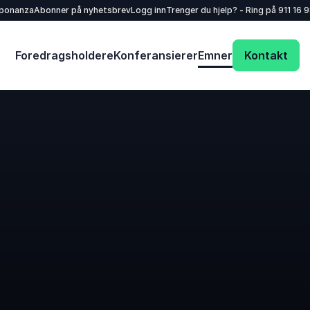
sponanza
Abonner på nyhetsbrev
Logg inn
Trenger du hjelp? - Ring på
911 16 
Foredragsholdere
Konferansierer
Emner
Kontakt
Dit navn
*
E-mail
*
Dit telefonnummer