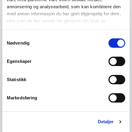
annonsering og analysearbeid, som kan kombinere den
Dit navn
*
med annen informasjon du har gjort tilgjengelig for dem,
eller som de har samlet inn gjennom din bruk av
E-mail
*
tjenestene deres.
Samtykkevalg
Nødvendig
Dit telefonnummer
Egenskaper
Firma eller organisasjon
Statistikk
Detaljer om ditt arrangement
Markedsføring
Send forespørsel
Detaljer