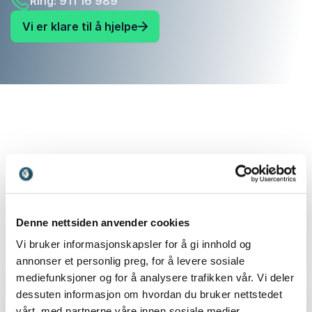
Ring: 911 16 989
Vi er klare til å hjelpe
Denne nettsiden anvender cookies
Finn den perfekte match til ditt
Vi bruker informasjonskapsler for å gi innhold og
event
annonser et personlig preg, for å levere sosiale
mediefunksjoner og for å analysere trafikken vår. Vi deler
dessuten informasjon om hvordan du bruker nettstedet
vårt, med partnerne våre innen sosiale medier,