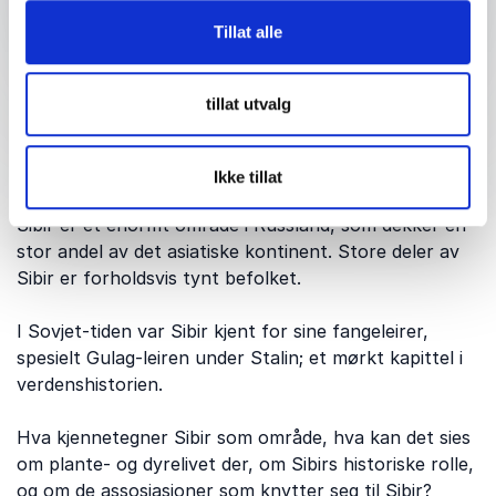
Tillat alle
tillat utvalg
Om emnet: Sibir
Ikke tillat
Sibir er et enormt område i Russland, som dekker en
stor andel av det asiatiske kontinent. Store deler av
Sibir er forholdsvis tynt befolket.
I Sovjet-tiden var Sibir kjent for sine fangeleirer,
spesielt Gulag-leiren under Stalin; et mørkt kapittel i
verdenshistorien.
Hva kjennetegner Sibir som område, hva kan det sies
om plante- og dyrelivet der, om Sibirs historiske rolle,
og om de assosiasjoner som knytter seg til Sibir?