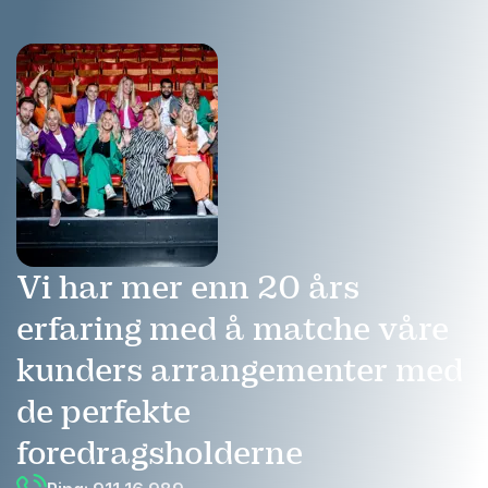
Vi har mer enn 20 års
erfaring med å matche våre
kunders arrangementer med
de perfekte
foredragsholderne