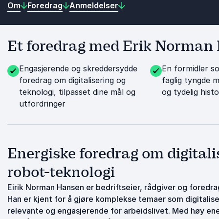
Om
Foredrag
Anmeldelser
Et foredrag med Erik Norman 
Engasjerende og skreddersydde
En formidler s
foredrag om digitalisering og
faglig tyngde 
teknologi, tilpasset dine mål og
og tydelig histo
utfordringer
Energiske foredrag om digitalis
robot-teknologi
Eirik Norman Hansen
er bedriftseier, rådgiver og foredra
Han er kjent for å gjøre komplekse temaer som digitaliser
relevante og engasjerende for arbeidslivet. Med høy ener