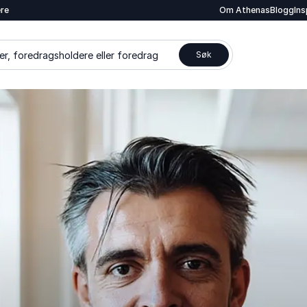
ere
Om Athenas
Blogg
In
er, foredragsholdere eller foredrag
Søk