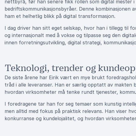
nettbyrå, før han senere fikk rollen som digital mester 
bedriftskommunikasjonsbyråer. Denne kombinasjonen av 
ham et helhetlig blikk på digital transformasjon.
I dag driver han sitt eget selskap, hvor han i tillegg til
og internasjonalt med å vokse og tilpasse seg den digita
innen forretningsutvikling, digital strategi, kommunikasjo
Teknologi, trender og kundeop
De siste årene har Eirik vært en mye brukt foredragshold
tråd i alle leveranser. Han er særlig opptatt av makten
hvordan virksomheter må tenke rundt tjenester, kommun
I foredragene tar han for seg temaer som kunstig intelli
men alltid med fokus på praktisk relevans. Han viser hvo
konkurranse og kundelojalitet, og hvordan virksomheter 