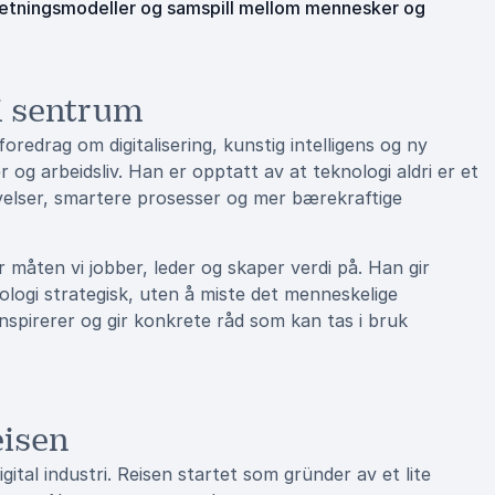
rretningsmodeller og samspill mellom mennesker og
i sentrum
redrag om digitalisering, kunstig intelligens og ny
r og arbeidsliv. Han er opptatt av at teknologi aldri er et
evelser, smartere prosesser og mer bærekraftige
er måten vi jobber, leder og skaper verdi på. Han gir
logi strategisk, uten å miste det menneskelige
nspirerer og gir konkrete råd som kan tas i bruk
eisen
ital industri. Reisen startet som gründer av et lite