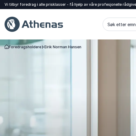
Vi tilbyr foredrag i alle prisklasser - få hjelp av våre profesjonelle rådgiv
Søk etter emn
Foredragsholdere
Eirik Norman Hansen
Gå tilbake til startsiden