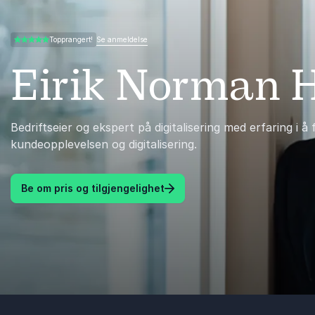
Se anmeldelse
Topprangert!
5.00 av 5
Eirik Norman 
Bedriftseier og ekspert på digitalisering med erfaring i å
kundeopplevelsen og digitalisering.
Be om pris og tilgjengelighet