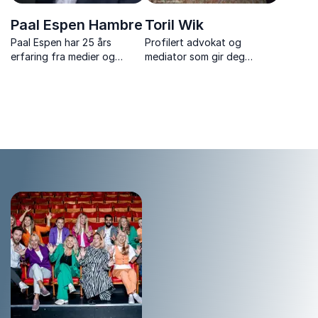
Paal Espen Hambre
Toril Wik
Paal Espen har 25 års
Profilert advokat og
erfaring fra medier og
mediator som gir deg
kommunikasjon, og er en av
ekspertråd om det meste
Norges mest erfarne
fra varsling til
kommunikasjonsrådgivere.
konflikthåndtering.
Han er spesialist på
krisekommunikasjon,
mediehåndtering og
strategisk kommunikasjo...