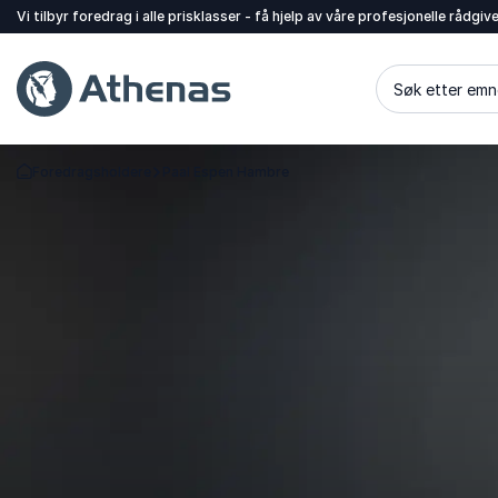
Vi tilbyr foredrag i alle prisklasser - få hjelp av våre profesjonelle rådgiv
Søk etter emn
Foredragsholdere
Paal Espen Hambre
Gå tilbake til startsiden