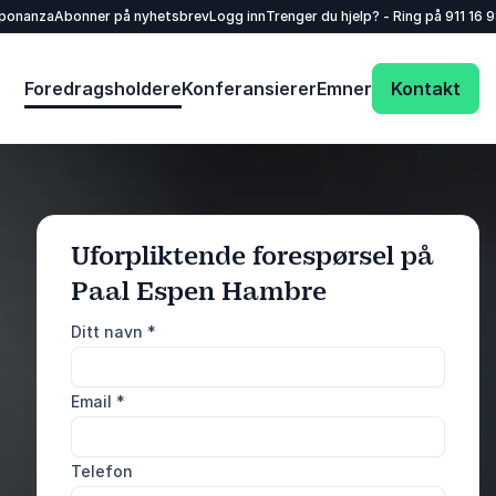
sponanza
Abonner på nyhetsbrev
Logg inn
Trenger du hjelp? - Ring på
911 16 
Foredragsholdere
Konferansierer
Emner
Kontakt
Uforpliktende forespørsel på
Paal Espen Hambre
: @Model.ProfileFu
Send forespørsel
Ditt navn
*
Ring oss
Email
*
911 16 989
Telefon