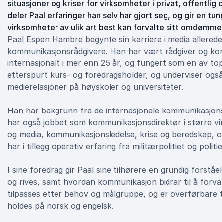
situasjoner og kriser for virksomheter i privat, offentlig o
deler Paal erfaringer han selv har gjort seg, og gir en tun
virksomheter av ulik art best kan forvalte sitt omdømme
Paal Espen Hambre begynte sin karriere i media allerede
kommunikasjonsrådgivere. Han har vært rådgiver og kom
internasjonalt i mer enn 25 år, og fungert som en av top
etterspurt kurs- og foredragsholder, og underviser ogs
medierelasjoner på høyskoler og universiteter.
Han har bakgrunn fra de internasjonale kommunikasjons
har også jobbet som kommunikasjonsdirektør i større v
og media, kommunikasjonsledelse, krise og beredskap, og v
har i tillegg operativ erfaring fra militærpolitiet og politie
I sine foredrag gir Paal sine tilhørere en grundig forst
og rives, samt hvordan kommunikasjon bidrar til å forvalt
tilpasses etter behov og målgruppe, og er overførbare t
holdes på norsk og engelsk.