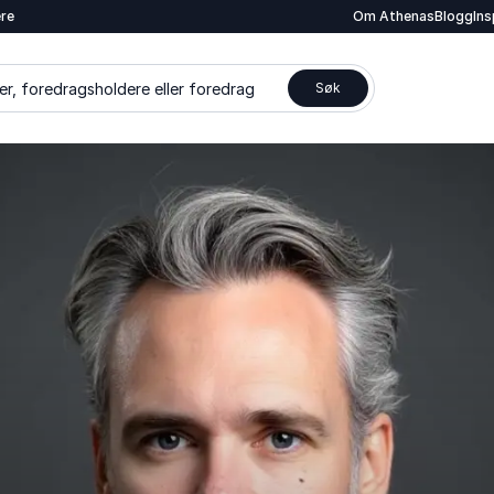
ere
Om Athenas
Blogg
In
er, foredragsholdere eller foredrag
Søk