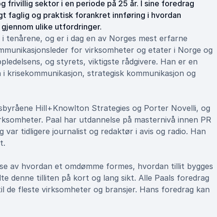
g frivillig sektor i en periode på 25 år. I sine foredrag
gt faglig og praktisk forankret innføring i hvordan
 gjennom ulike utfordringer.
 i tenårene, og er i dag en av Norges mest erfarne
munikasjonsleder for virksomheter og etater i Norge og
pledelsens, og styrets, viktigste rådgivere. Han er en
å i krisekommunikasjon, strategisk kommunikasjon og
byråene Hill+Knowlton Strategies og Porter Novelli, og
irksomheter. Paal har utdannelse på masternivå innen PR
ar tidligere journalist og redaktør i avis og radio. Han
t.
åelse av hvordan et omdømme formes, hvordan tillit bygges
e denne tilliten på kort og lang sikt. Alle Paals foredrag
il de fleste virksomheter og bransjer. Hans foredrag kan