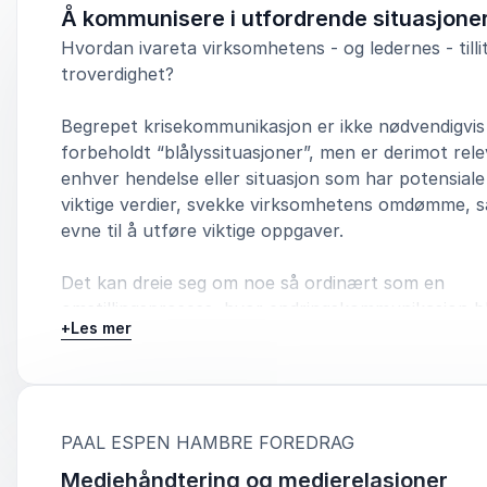
Å kommunisere i utfordrende situasjone
Hvordan ivareta virksomhetens - og ledernes - tilli
troverdighet?
Begrepet krisekommunikasjon er ikke nødvendigvis
forbeholdt “blålyssituasjoner”, men er derimot rele
enhver hendelse eller situasjon som har potensiale 
viktige verdier, svekke virksomhetens omdømme, 
evne til å utføre viktige oppgaver.
Det kan dreie seg om noe så ordinært som en
omstillingsprosess, hvor endringskommunikasjon bl
+
Les mer
avgjørende, at mediene retter et kritisk søkelys på 
virksomhet, eller en mer regulær krise med potensi
liv, helse, omdømme og tillit, eller materielle verdier
Foredraget gir et grundig innblikk i de ulike fasene
:
PAAL ESPEN HAMBRE FOREDRAG
utfordrende situasjon må igjennom, demonstrerer
Mediehåndtering og medierelasjoner