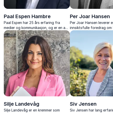
Paal Espen Hambre
Per Joar Hansen
Paal Espen har 25 års erfaring fra
Per Joar Hansen leverer 
medier og kommunikasjon, og er en av
innsiktsfulle foredrag om 
Norges mest erfarne
lagbygging og prestasjon
kommunikasjonsrådgivere. Han er
situasjoner.
spesialist på krisekommunikasjon,
mediehåndtering og strategisk
kommunikasjo...
Silje Landevåg
Siv Jensen
Silje Landevåg er en kremmer som
Siv Jensen har lang erfari