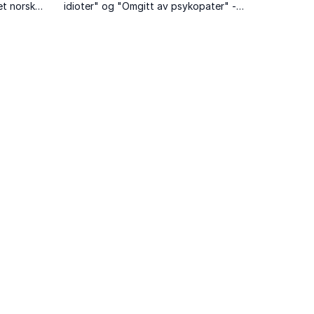
et norsk
idioter" og "Omgitt av psykopater" -
temme og et
som foredragene hans også er basert
nt.
på.