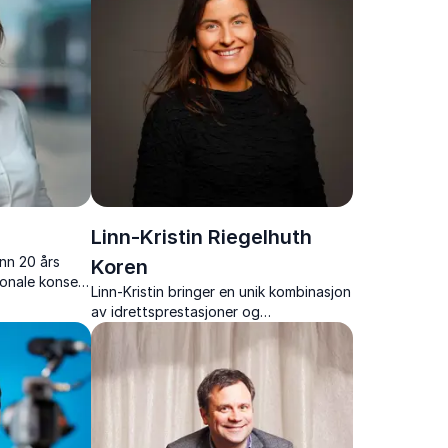
Linn-Kristin Riegelhuth
nn 20 års
Koren
jonale konsern
Linn-Kristin bringer en unik kombinasjon
. Kari brenner
av idrettsprestasjoner og
 effektiv
forretningsinnsikt. Lær hvordan å spille
hverandre gode på arbeidsplassen.