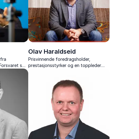
Olav Haraldseid
fra
Prisvinnende foredragsholder,
 Forsvaret som
prestasjonsstyrker og en toppleder
t trening og
som presterer å gjøre kjedelige emner
underholdende.