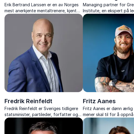
Erik Bertrand Larssen er en av Norges
Managing partner for Gre
mest anerkjente mentaltrenere, kjent
Institute, en ekspert på 
for sin evne til å hjelpe enkeltpersoner
og lederutvikling. Styrk te
og organisasjoner med å oppnå sitt
bedrift!
fulle potensial.
Fredrik Reinfeldt
Fritz Aanes
Fredrik Reinfeldt er Sveriges tidligere
Fritz Aanes er dønn ærli
statsminister, partileder, forfatter og
mener skal til for å oppnå
rådgiver. Han snakker om geopolitiske
hans evne til å skape sa
endringer, digitalisering, vilkår for
prestasjonskultur er dire
handel og bærekraftspørsmål.
til enhver arbeidsplass.