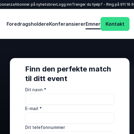
sponanza
Abonner på nyhetsbrev
Logg inn
Trenger du hjelp? - Ring på
911 16 
Foredragsholdere
Konferansierer
Emner
Kontakt
Finn den perfekte match
til ditt event
Dit navn
*
E-mail
*
Dit telefonnummer