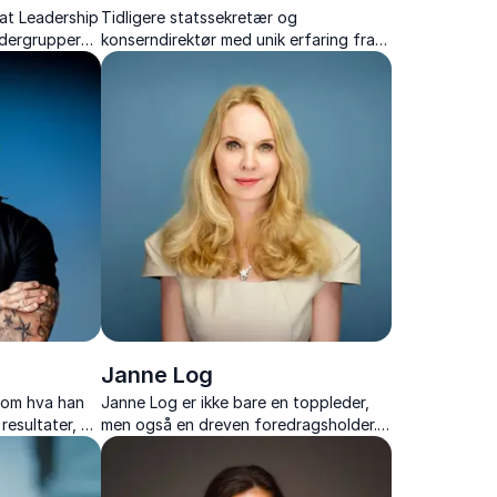
at Leadership
Tidligere statssekretær og
ledergrupper
konserndirektør med unik erfaring fra
amet i din
kriseledelse, politikk og internasjonalt
næringsliv.
Janne Log
g om hva han
Janne Log er ikke bare en toppleder,
 resultater, og
men også en dreven foredragsholder.
mhold og
Hun gir engasjerende innsikt i
kte overførbar
digitalisering og hvordan det former
våre arbeidsplasser