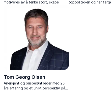
motiveres av å tenke stort, skape
toppolitikken og har farg
vinnerteam og tørre å våge. Hun har
politikk med en tydelig s
stor lidenskap for prestasjonskultur,
ekte, drivende engasjeme
forretningsutvikling og verdiskapende
investeringer.
Tom Georg Olsen
Anerkjent og prisbelønt leder med 25
års erfaring og et unikt perspektiv på
forretningsmodeller og ledelsesfilosofi.