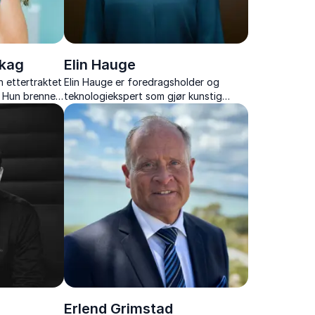
skag
Elin Hauge
 ettertraktet
Elin Hauge er foredragsholder og
. Hun brenner
teknologiekspert som gjør kunstig
d ditt
intelligens og digital transformasjon
deligere og
forståelig, relevant og strategisk
anvendbart.
Erlend Grimstad