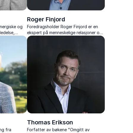
Roger Finjord
energiske og
Foredragsholder Roger Finjord er en
ledelse,
ekspert på menneskelige relasjoner og
 i krevende
lagbygging. Hans unike kombinasjon av
humor og visdom gir livlige og
tankevekkende foredrag. Perfekt for
teamutvikling!
Thomas Erikson
ng fra
Forfatter av bøkene "Omgitt av