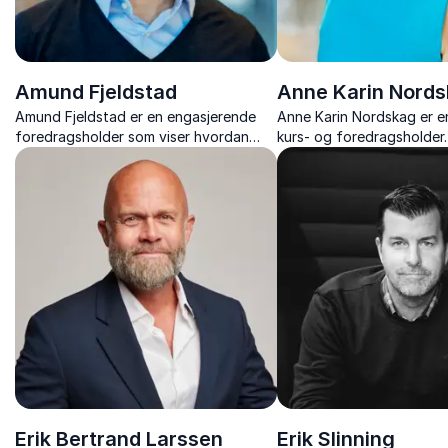
Amund Fjeldstad
Anne Karin Nord
Amund Fjeldstad er en engasjerende
Anne Karin Nordskag er en
foredragsholder som viser hvordan
kurs- og foredragsholder
samspill og kommunikasjon mellom
for at du skal nå frem me
generasjoner skaper trivsel og
budskap, kommunisere ty
resultater.
skape resultater.
Erik Bertrand Larssen
Erik Slinning