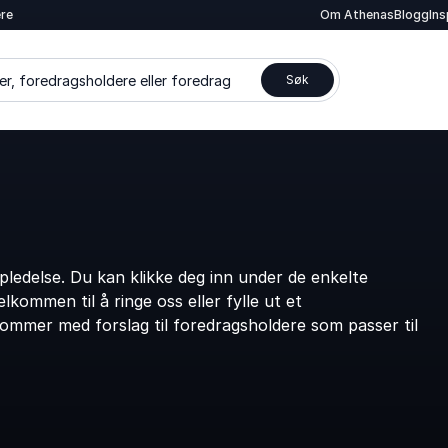
ere
Om Athenas
Blogg
In
er, foredragsholdere eller foredrag
Søk
edelse. Du kan klikke deg inn under de enkelte
kommen til å ringe oss eller fylle ut et
kommer med forslag til foredragsholdere som passer til