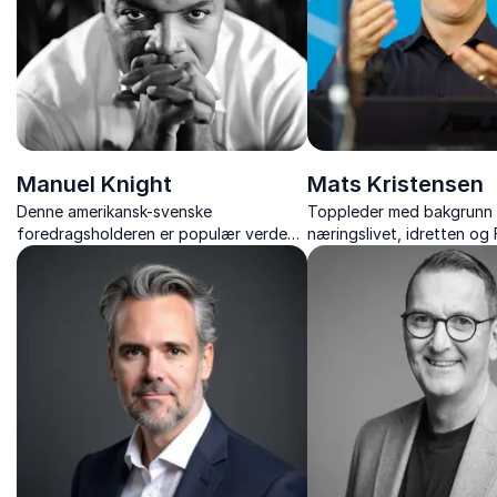
Manuel Knight
Mats Kristensen
Denne amerikansk-svenske
Toppleder med bakgrunn 
foredragsholderen er populær verden
næringslivet, idretten og
over med sine motiverende og
er ekspert på jobbrelater
tankevekkende foredrag.
lederutvikling.