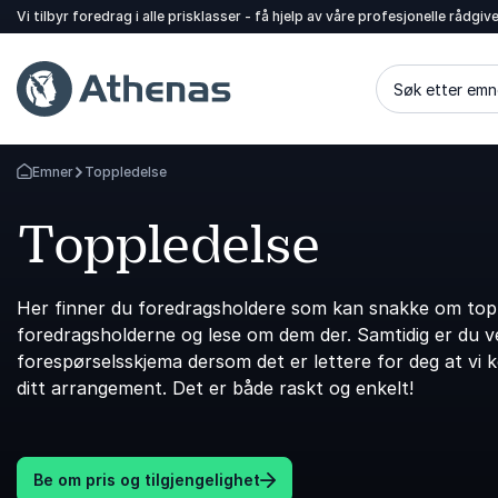
Vi tilbyr foredrag i alle prisklasser - få hjelp av våre profesjonelle rådgiv
Søk etter emn
Emner
Toppledelse
Gå tilbake til startsiden
Toppledelse
Her finner du foredragsholdere som kan snakke om toppl
foredragsholderne og lese om dem der. Samtidig er du vel
forespørselsskjema dersom det er lettere for deg at vi 
ditt arrangement. Det er både raskt og enkelt!
Be om pris og tilgjengelighet