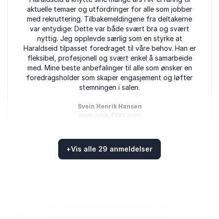
aktuelle temaer og utfordringer for alle som jobber
med rekruttering. Tilbakemeldingene fra deltakerne
var entydige: Dette var både svært bra og svært
nyttig. Jeg opplevde særlig som en styrke at
Haraldseid tilpasset foredraget til våre behov. Han er
fleksibel, profesjonell og svært enkel å samarbeide
med. Mine beste anbefalinger til alle som ønsker en
foredragsholder som skaper engasjement og løfter
stemningen i salen.
Svein Henrik Hansen
Vend Jobb, FINN Jobb
Olav Haraldseid
+
Vis alle 29 anmeldelser
Vurdert
4.97
/5 basert på
29
Kundevurderinger
5
av
5
Meget levende og engasjerende fordrag
vedreørende Ledelse, med spesielt fokus på
lederskap som verktøy for selskapets måloppnåelse,
samt spesielle utfordringer med ledelse i et
flerkulturelt arbeidsmiljø. Foredragsholder brukte en
god mix av eksempler fra egen erfaring og allmen