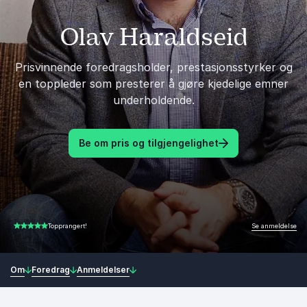
Olav Haraldseid
Prisvinnende foredragsholder, prestasjonsstyrker og
en toppleder som presterer å gjøre kjedelige emner
underholdende.
Be om pris og tilgjengelighet
Se anmeldelse
Topprangert!
4.97 av 5
Om
Foredrag
Anmeldelser