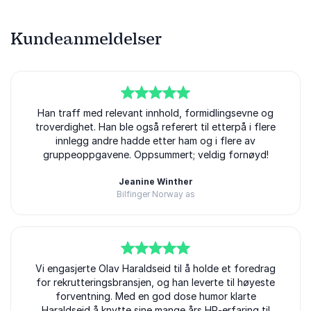
Kundeanmeldelser
5
Han traff med relevant innhold, formidlingsevne og
av
5
troverdighet. Han ble også referert til etterpå i flere
innlegg andre hadde etter ham og i flere av
gruppeoppgavene. Oppsummert; veldig fornøyd!
Jeanine Winther
Bilfinger Norway as
Olav Haraldseid
5
Vi engasjerte Olav Haraldseid til å holde et foredrag
av
5
for rekrutteringsbransjen, og han leverte til høyeste
forventning. Med en god dose humor klarte
Haraldseid å knytte sine mange års HR-erfaring til