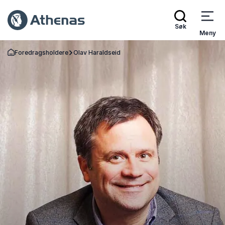
Søk
Meny
Foredragsholdere
Olav Haraldseid
Gå tilbake til startsiden