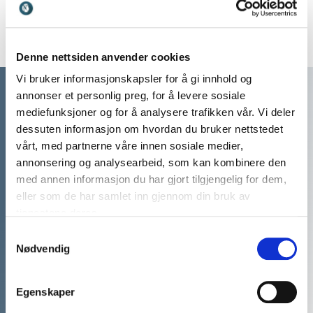
spennende, forståelig og
toppleder som presterer å
gøy.
gjøre kjedelige emner
underholdende.
Denne nettsiden anvender cookies
Vi bruker informasjonskapsler for å gi innhold og
annonser et personlig preg, for å levere sosiale
mediefunksjoner og for å analysere trafikken vår. Vi deler
dessuten informasjon om hvordan du bruker nettstedet
vårt, med partnerne våre innen sosiale medier,
annonsering og analysearbeid, som kan kombinere den
med annen informasjon du har gjort tilgjengelig for dem,
eller som de har samlet inn gjennom din bruk av
tjenestene deres.
Samtykkevalg
Nødvendig
Vi har mer enn 20 års
erfaring med å matche våre
Egenskaper