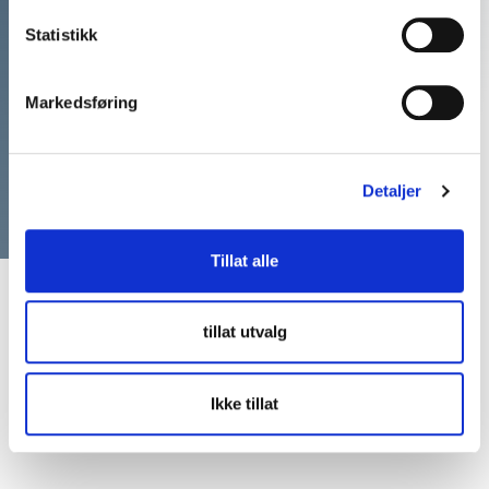
kunders arrangementer med
Statistikk
de perfekte
foredragsholderne
Markedsføring
Ring: 911 16 989
Vi er klare til å hjelpe
Detaljer
Tillat alle
tillat utvalg
Ikke tillat