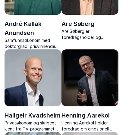
André Kallåk
Are Søberg
Are Søberg er
Anundsen
foredragsholder og
Samfunnsøkonom med
samfunnsdebattant, kjent
doktorgrad, prisvinnende
som Sløseriombudsmannen,
forsker og DN-skribent som
som bruker humor til å gjøre
gjør økonomi forståelig,
økonomi og ressursbruk
relevant og engasjerende
forståelig.
for alle.
Hallgeir Kvadsheim
Henning Aarekol
Privatøkonom og skribent
Henning Aarekol holder
kjent fra TV-programmet
foredrag om emosjonell
Luksusfellen som i mange år
intelligens, relasjoner og