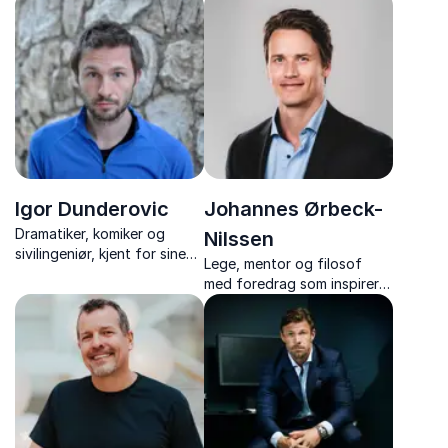
har formidlet kunnskap om
kommunikasjon – basert på
personlig økonomi.
erfaring som sykepleier og
EQ-terapeut.
Igor Dunderovic
Johannes Ørbeck-
Dramatiker, komiker og
Nilssen
sivilingeniør, kjent for sine
Lege, mentor og filosof
harselerende betraktninger
med foredrag som inspirerer
av Norge og norsk flerkultur.
til å styrke kropp, hjerne og
psyke,og hvordan vi kan
leve friske, ressurssterke og
meningsfulle liv.