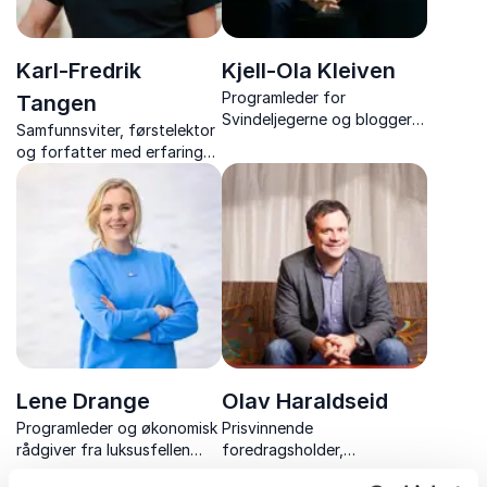
Karl-Fredrik
Kjell-Ola Kleiven
Programleder for
Tangen
Svindeljegerne og blogger
Samfunnsviter, førstelektor
om risiko i hverdagen som
og forfatter med erfaring
holder foredrag om
fra reklamebransjen,
hvitvasking og netthets.
strategirådgivning og
markedsanalyse.
Lene Drange
Olav Haraldseid
Programleder og økonomisk
Prisvinnende
rådgiver fra luksusfellen
foredragsholder,
gjør personlig økonomi
prestasjonsstyrker og en