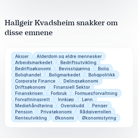
Hallgeir Kvadsheim snakker om
disse emnene
Aksjer
Alderdom og eldre mennesker
Arbeidsmarkedet
Bedriftsutvikling
Bedriftsøkonomi
Bevisstgjøring
Bolig
Bolighandel
Boligmarkedet
Boligpolitikk
Corporate Finance
Delingsøkonomi
Driftsøkonomi
Finansiell Sektor
Finanskrisen
Forbruk
Formuesforvaltning
Forvaltningsrett
Innkjøp
Lønn
Mediehåndtering
Overskudd
Penger
Pensjon
Privatøkonomi
Rådgiverrollen
Renteutvikling
Økonomi
Økonomistyring