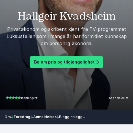
Hallgeir Kvadsheim
Privatøkonom og skribent kjent fra TV-programmet
Luksusfellen som i mange år har formidlet kunnskap
om personlig økonomi.
Be om pris og tilgjengelighet
Se anmeldelse
Topprangert!
5.00 av 5
Om
Foredrag
Anmeldelser
Blogginnlegg