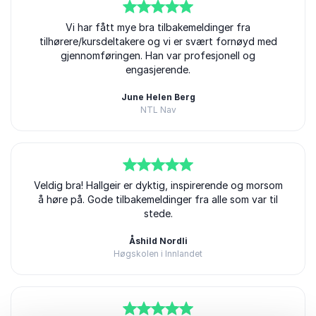
5
av
5
Vi har fått mye bra tilbakemeldinger fra
tilhørere/kursdeltakere og vi er svært fornøyd med
gjennomføringen. Han var profesjonell og
engasjerende.
June Helen Berg
NTL Nav
Hallgeir Kvadsheim
5
Veldig bra! Hallgeir er dyktig, inspirerende og morsom
av
5
å høre på. Gode tilbakemeldinger fra alle som var til
stede.
Åshild Nordli
Høgskolen i Innlandet
Hallgeir Kvadsheim