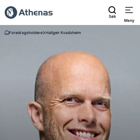
Søk
Meny
Foredragsholdere
Hallgeir Kvadsheim
Gå tilbake til startsiden