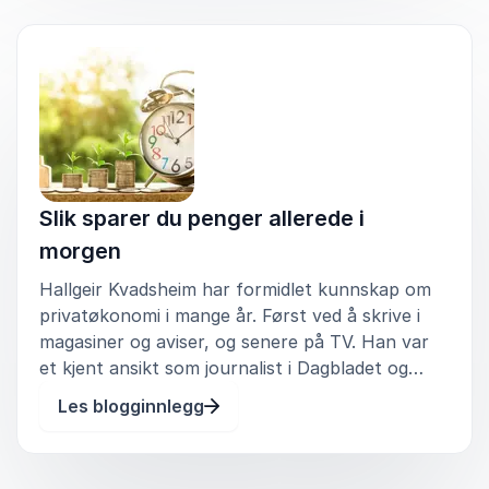
Hvordan kan du øke muligheten for et godt lån?
da vet Hallgeir hva som trengs.
Bør du binde renta eller la den flyte? Myter om
Bjørn Hagberg
fastrentelån
Eika Forsikring
Hallgeir Kvadsheim
De viktigste skattereglene for en boligeier.
Visste du for eksempel at du kan selge boligen
skattefritt mange år etter at du flyttet ut?
Slik sparer du penger allerede i
morgen
Hallgeir Kvadsheim har formidlet kunnskap om
privatøkonomi i mange år. Først ved å skrive i
magasiner og aviser, og senere på TV. Han var
et kjent ansikt som journalist i Dagbladet og
Dine Penger, og etter at han ble med på
Les blogginnlegg
Luksusfellen som økonomisk rådgiver i 2007
begynte folk å kjenne han igjen p