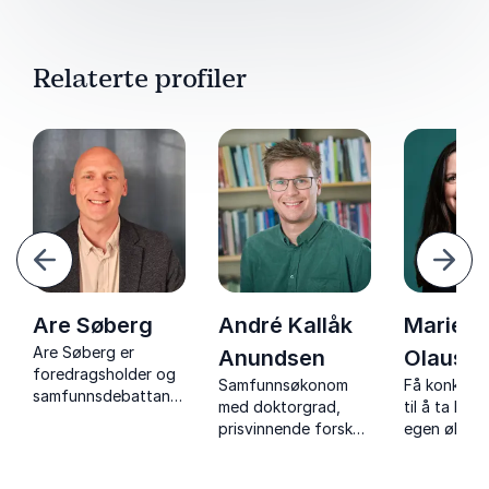
Relaterte profiler
orrige
Nest
Are Søberg
André Kallåk
Marie
Are Søberg
er
Anundsen
Olauss
foredragsholder og
Samfunnsøkonom
Få konkrete
samfunnsdebattant,
med doktorgrad,
til å ta kont
kjent som
prisvinnende forsker
egen økono
Sløseriombudsmannen,
og DN-skribent som
som bruker humor til
gjør økonomi
å gjøre økonomi og