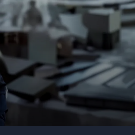
Firma eller organisasjon
Detaljer om ditt arrangement
Send forespørsel
Kolbjørn Røstelien
Byggmesterforsikring
Ring oss
911 16 989