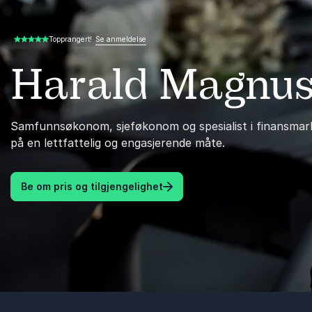
Se anmeldelse
Topprangert!
5.00 av 5
Harald Magnus
Samfunnsøkonom, sjeføkonom og spesialist i finansmar
på en lettfattelig og engasjerende måte.
Be om pris og tilgjengelighet