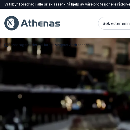
Vi tilbyr foredrag i alle prisklasser - få hjelp av våre profesjonelle rådgiv
Søk etter emn
Foredragsholdere
Harald Magnus Andreassen
Gå tilbake til startsiden