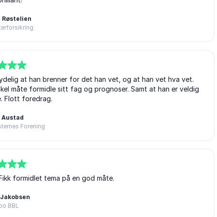
 Røstelien
rforsikring
ydelig at han brenner for det han vet, og at han vet hva vet.
kel måte formidle sitt fag og prognoser. Samt at han er veldig
 Flott foredrag.
 Austad
ternes Forening
Fikk formidlet tema på en god måte.
 Jakobsen
bo BBL