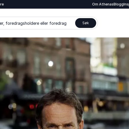
ere
Om Athenas
Blogg
In
er, foredragsholdere eller foredrag
Søk