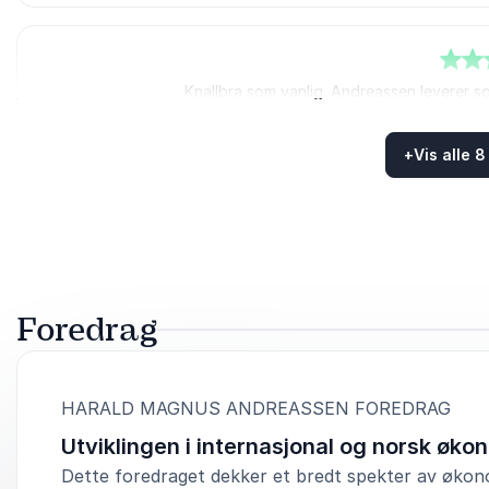
5
av
5
Knallbra som vanlig. Andreassen leverer s
Jan Olav 
+
Vis alle 
Samfun
Vurdert
5.00
/5 basert på
8
Kundevurderinger
5
av
5
Bunnsolid faglig kompe
Dag 
Foredrag
Elektro
:
HARALD MAGNUS ANDREASSEN FOREDRAG
Utviklingen i internasjonal og norsk øko
5
av
5
Vi har fått veldig gode til
Dette foredraget dekker et bredt spekter av økon