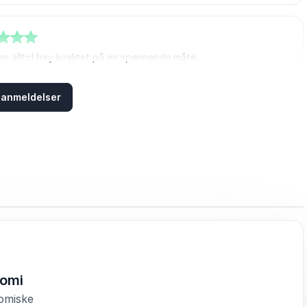
om alltid høy kvalitet på en spennende måte.
Birkenhagen
8 anmeldelser
nsviterne
tanse med et glimt i øye.
Hakstun
 Union AS
nomi
bakemeldinger fra deltagerne.
omiske