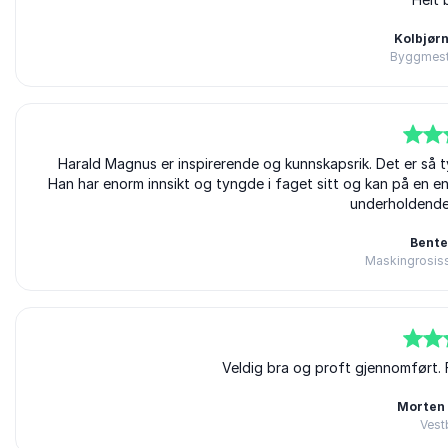
5
av
5
Kolbjørn
Byggmeste
5
av
Harald Magnus er inspirerende og kunnskapsrik. Det er så t
5
Han har enorm innsikt og tyngde i faget sitt og kan på en en
underholdende.
Bente
Maskingrosiss
5
av
5
Veldig bra og proft gjennomført. 
Morten
Vest