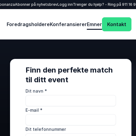
sponanza
Abonner på nyhetsbrev
Logg inn
Trenger du hjelp? - Ring på
911 16 
Foredragsholdere
Konferansierer
Emner
Kontakt
Finn den perfekte match
til ditt event
Dit navn
*
E-mail
*
Dit telefonnummer