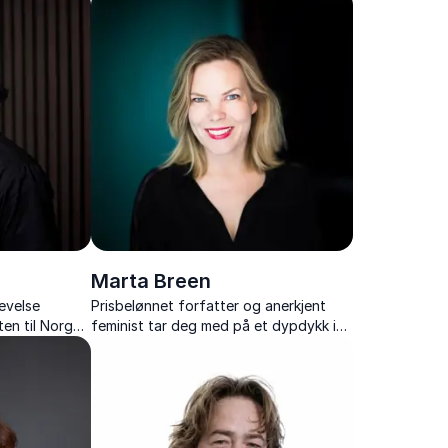
tninger.
løfte din organisasjon til nye høyder.
Marta Breen
evelse
Prisbelønnet forfatter og anerkjent
ten til Norge
feminist tar deg med på et dypdykk i
nske bakgrunn
moderne feminisme og likestilling.
list og