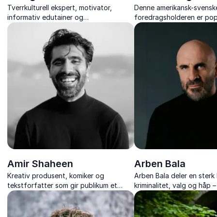
Tverrkulturell ekspert, motivator,
Denne amerikansk-svensk
informativ edutainer og
foredragsholderen er po
kommunikasjonsrådgiver med dyp
over med sine motiveren
innsikt i kommunikasjon.
tankevekkende foredrag.
Amir Shaheen
Arben Bala
Kreativ produsent, komiker og
Arben Bala deler en sterk 
tekstforfatter som gir publikum et
kriminalitet, valg og håp 
annerledes foredrag fylt med humor
som treffer ungdom og 
og alvor.
ærlighet og kraft.