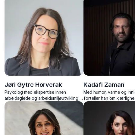
flerkultur.
stemme i møte med forven
Jøri Gytre Horverak
Kadafi Zaman
Psykolog med ekspertise innen
Med humor, varme og innl
arbeidsglede og arbeidsmiljøutvikling,
forteller han om kjærlighe
konflikthåndtering og varsling,
og hvordan hans pakista
lederutvikling, seleksjon med mer.
har preget han som journa
menneske.