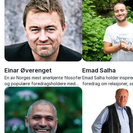
Einar Øverenget
Emad Salha
En av Norges mest anerkjente filosofer
Emad Salha holder inspir
og populære foredragsholdere med
foredrag om relasjoner, s
fokus på etikk, verdier og
hvordan voksne kan støtt
kulturutvikling.
å mestre livet og fullføre