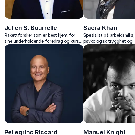
Julien S. Bourrelle
Saera Khan
Rakettforsker som er best kjent for
Spesialist på arbeidsmiljø
sine underholdende foredrag og kurs
psykologisk trygghet og
om kulturelle forskjeller, norsk kultur og
kommunikasjon, med erfar
kommunikasjon.
politikk og ledelse.
Pellegrino Riccardi
Manuel Knight