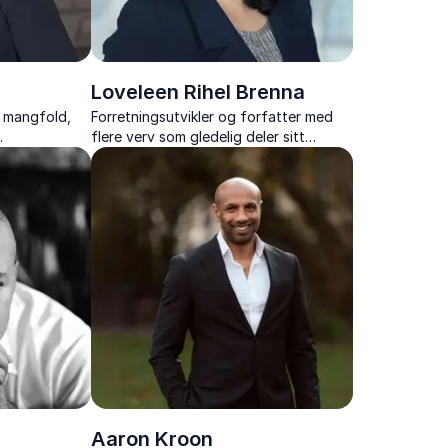
Loveleen Rihel Brenna
, mangfold,
Forretningsutvikler og forfatter med
flere verv som gledelig deler sitt
ing fra både
pågangsmot, sin iver og erfaringer.
Aaron Kroon