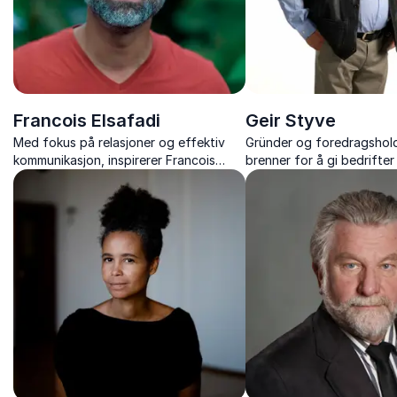
Francois Elsafadi
Geir Styve
Med fokus på relasjoner og effektiv
Gründer og foredragshol
kommunikasjon, inspirerer Francois
brenner for å gi bedrifter
Elsafadi organisasjoner til å håndtere
praktisk og tilnærmet for
utfordringer og endringer, samt skape
HMS og endring.
bedre resultater sammen.