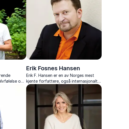
Erik Fosnes Hansen
erende
Erik F. Hansen er en av Norges mest
elvfølelse og
kjente forfattere, også internasjonalt.
e ungdom til
Med fortellingen som grep analyserer
 skoleløpet.
han ethvert tema slik at tilhørerne ser
seg selv på en ny måte og finner nye
veier vide...