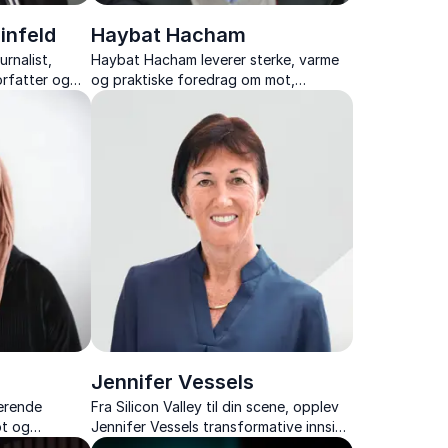
infeld
Haybat Hacham
urnalist,
Haybat Hacham leverer sterke, varme
orfatter og
og praktiske foredrag om mot,
som
mestring og ekte inkludering.
Jennifer Vessels
rerende
Fra Silicon Valley til din scene, opplev
ot og
Jennifer Vessels transformative innsikt
nne sin egen
i AI og ledelse, og hvordan dette kan