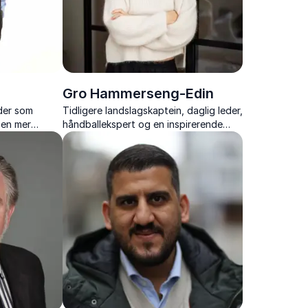
Gro Hammerseng-Edin
der som
Tidligere landslagskaptein, daglig leder,
 en mer
håndballekspert og en inspirerende
ståelse for
foredragsholder.