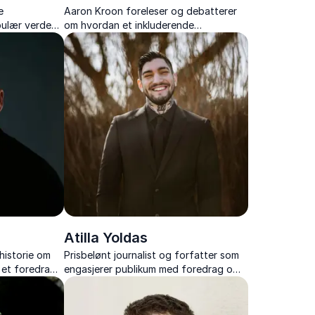
e
Aaron Kroon foreleser og debatterer
pulær verden
om hvordan et inkluderende
de og
arbeidsmiljø skaper mangfold
forretningsverdi innovasjonskraft og
styrker deg som leder. Aaron bruker
personlige erfaringer som eksempler...
Atilla Yoldas
historie om
Prisbelønt journalist og forfatter som
– et foredrag
engasjerer publikum med foredrag om
voksne med
likestilling, psykisk helse og et mer
inkluderende samfunn.