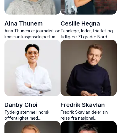
Aina Thunem
Cesilie Hegna
Aina Thunem er journalist og
Tannlege, leder, triatlet og
kommunikasjonsekspert med
tidligere 71 grader Nord
erfaring fra PR og
deltaker, med et brennende
merkevarebygging.
engasjement for psykisk
helse.
Danby Choi
Fredrik Skavlan
Tydelig stemme i norsk
Fredrik Skavlan deler sin
offentlighet med
reise fra nasjonal
ytringsfrihet som
journalistikk til internasjonalt
kjerneengasjement.
talkshow, og hvordan enkle