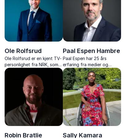
prestasjon og arbeidsglede.
uansett utfordringer.
Ole Rolfsrud
Paal Espen Hambre
Ole Rolfsrud er en kjent TV-
Paal Espen har 25 års
personlighet fra NRK, som
erfaring fra medier og
har gjort sjakk til en
kommunikasjon, og er en av
folkebevegelse. Nå kan du
Norges mest erfarne
booke den gøyale og
kommunikasjonsrådgivere.
sprudlende programlederen
Han er spesialist på
som konferansier til ditt
krisekommunikasjon,
arrangement.
mediehåndtering og
strategisk kommunikasjo...
Robin Bratlie
Sally Kamara