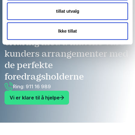
tillat utvalg
Vi har mer enn 20 års
Ikke tillat
erfaring med å matche våre
kunders arrangementer med
de perfekte
foredragsholderne
Ring: 911 16 989
Vi er klare til å hjelpe