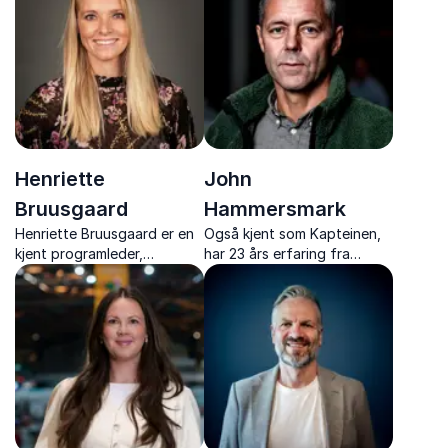
sosiale teknikker kan øke
effektiviteten, dempe
konflikter og styrke en
moderne bedriftskultur.
Henriette
John
Bruusgaard
Hammersmark
Henriette Bruusgaard er en
Også kjent som Kapteinen,
kjent programleder,
har 23 års erfaring fra
skuespiller, sanger og
Forsvaret men har også
konferansier.
jobbet i næringslivet. Tidlig
begynte han å undre seg
over hva det er som får
mennesker til å virke; som
individer og i gruppe.