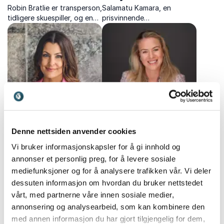
Robin Bratlie er transperson,
Salamatu Kamara, en
tidligere skuespiller, og en
prisvinnende
erfaren foredragsholder,
ungdomsentreprenør og
som gir deg verktøyene du
aktivist, deler sin kraftfulle
trenger for å ta tak i livet
historie om å overvinne
og endre det til ett liv og en
hindringer. Gi ditt publikum
hverdag du kan stå
en uforglemmelig
rakrygget i...
opplevelse!
Silje Landevåg
Siri Abrahamsen
Denne nettsiden anvender cookies
Silje Landevåg er en
Siri er ekspert på samarbeid,
Vi bruker informasjonskapsler for å gi innhold og
kremmer som motiveres av å
team og å få folk til å
annonser et personlig preg, for å levere sosiale
tenke stort, skape
prestere bra sammen. Hun
mediefunksjoner og for å analysere trafikken vår. Vi deler
vinnerteam og tørre å våge.
mener at selvinnsikt, riktig
dessuten informasjon om hvordan du bruker nettstedet
Hun har stor lidenskap for
tankesett og robusthet får
prestasjonskultur,
oss gjennom alle mulige
vårt, med partnerne våre innen sosiale medier,
forretningsutvikling og
utfordringer.
annonsering og analysearbeid, som kan kombinere den
verdiskapende investeringer.
med annen informasjon du har gjort tilgjengelig for dem,