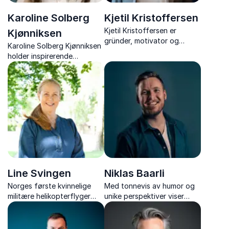
Karoline Solberg
Kjetil Kristoffersen
Kjetil Kristoffersen er
Kjønniksen
gründer, motivator og
Karoline Solberg Kjønniksen
foredragsholder. Gjennom
holder inspirerende
et rørende, morsomt og
foredrag om ledelse,
inspirerende foredrag, gir
vekststrategi og
han tilhørerne lyst og frihet
bærekraftig
til å prestere, og skape
merkevarebygging fra
meningsfulle endringer.
Holzweiler til Fæbrik.
Line Svingen
Niklas Baarli
Norges første kvinnelige
Med tonnevis av humor og
militære helikopterflyger
unike perspektiver viser
med 22 års erfaring fra
Niklas Baarli hvordan man
Forsvaret og unike
kan få team til å jobbe
perspektiver på ledelse,
sammen mot felles suksess,