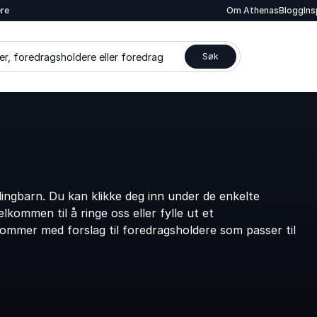
ere
Om Athenas
Blogg
In
er, foredragsholdere eller foredrag
Søk
ngbarn. Du kan klikke deg inn under de enkelte
kommen til å ringe oss eller fylle ut et
kommer med forslag til foredragsholdere som passer til