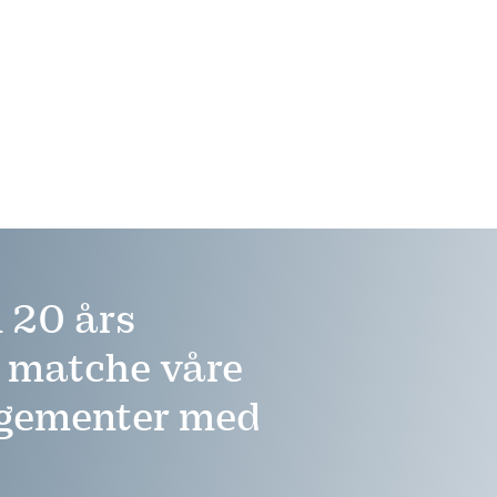
 20 års
å matche våre
ngementer med