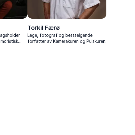
Torkil Færø
ragsholder
Lege, fotograf og bestselgende
moristisk
forfatter av Kamerakuren og Pulskuren.
elasjoner,
ering, omtanke