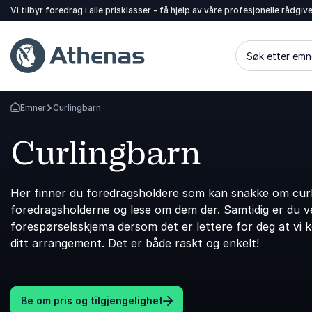
Vi tilbyr foredrag i alle prisklasser - få hjelp av våre profesjonelle rådgiv
Søk etter emn
Emner
Curlingbarn
Gå tilbake til startsiden
Curlingbarn
Her finner du foredragsholdere som kan snakke om curli
foredragsholderne og lese om dem der. Samtidig er du vel
forespørselsskjema dersom det er lettere for deg at vi 
ditt arrangement. Det er både raskt og enkelt!
Be om pris og tilgjengelighet