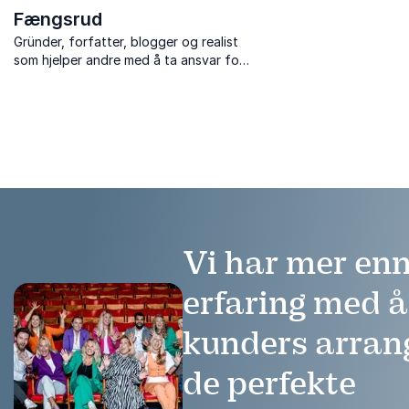
Fængsrud
Gründer, forfatter, blogger og realist
som hjelper andre med å ta ansvar for
deres egne liv - som hun selv gjorde.
Vi har mer enn
erfaring med 
kunders arra
de perfekte