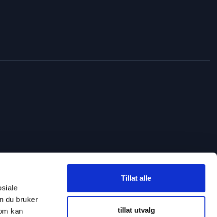
Tillat alle
osiale
n du bruker
tillat utvalg
som kan