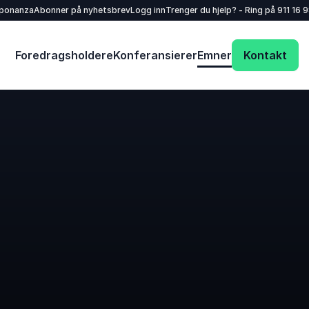
sponanza
Abonner på nyhetsbrev
Logg inn
Trenger du hjelp? - Ring på
911 16 
Foredragsholdere
Konferansierer
Emner
Kontakt
Dit navn
*
E-mail
*
Dit telefonnummer