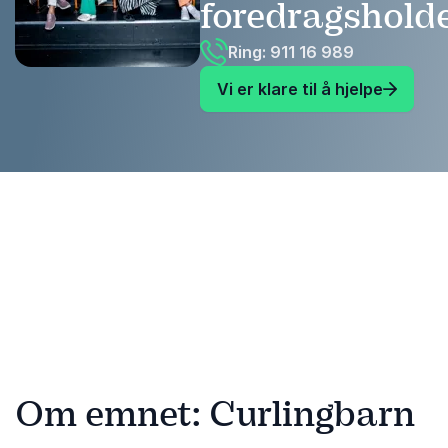
foredragshold
Ring: 911 16 989
Vi er klare til å hjelpe
Om emnet: Curlingbarn