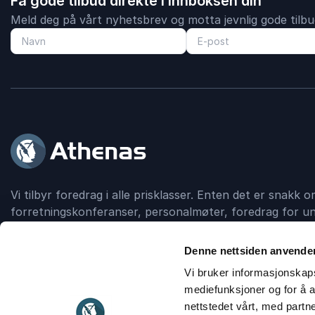
Få gode tilbud direkte i innboksen din
Meld deg på vårt nyhetsbrev og motta jevnlig gode tilbud
Vi tilbyr foredrag i alle prisklasser. Enten det er snakk
forretningskonferanser, personalmøter, foredrag for un
debattskapende grupper, så formidler Athenas kontakt
foredragsholder.
Denne nettsiden anvende
Vi bruker informasjonskapsl
mediefunksjoner og for å a
Kontakt
911 16 989
nettstedet vårt, med part