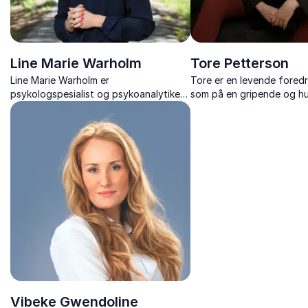
Line Marie Warholm
Tore Petterson
Line Marie Warholm er
Tore er en levende fored
psykologspesialist og psykoanalytiker
som på en gripende og hu
med bred erfaring fra både offentlig
måte tar opp temaer som r
psykisk helsevern og privat praksis.
annerledeshet, stigmatis
Hun har jobbet i hele spekteret av
og empati.
psykisk helse – fra barne- og u...
Vibeke Gwendoline