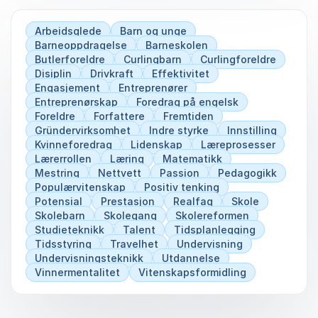
Arbeidsglede
Barn og unge
Barneoppdragelse
Barneskolen
Butlerforeldre
Curlingbarn
Curlingforeldre
Disiplin
Drivkraft
Effektivitet
Engasjement
Entreprenører
Entreprenørskap
Foredrag på engelsk
Foreldre
Forfattere
Fremtiden
Gründervirksomhet
Indre styrke
Innstilling
Kvinneforedrag
Lidenskap
Læreprosesser
Lærerrollen
Læring
Matematikk
Mestring
Nettvett
Passion
Pedagogikk
Populærvitenskap
Positiv tenking
Potensial
Prestasjon
Realfag
Skole
Skolebarn
Skolegang
Skolereformen
Studieteknikk
Talent
Tidsplanlegging
Tidsstyring
Travelhet
Undervisning
Undervisningsteknikk
Utdannelse
Vinnermentalitet
Vitenskapsformidling