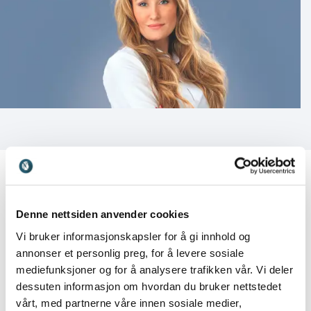
Denne nettsiden anvender cookies
Kundeanmeldelser
Vi bruker informasjonskapsler for å gi innhold og
annonser et personlig preg, for å levere sosiale
mediefunksjoner og for å analysere trafikken vår. Vi deler
dessuten informasjon om hvordan du bruker nettstedet
vårt, med partnerne våre innen sosiale medier,
5
av
“Energisk dame, som tok oss igjennom en dag med
5