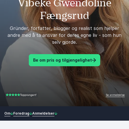
Vibeke Gwendoline
Fængsrud
Gründer, forfatter, blogger og realist som hjelper
andre med å ta ansvar for deres egne liv - som hun
selv gjorde.
Be om pris og tilgjengelighet
Se anmeldelse
Topprangert!
5.00 av 5
Om
Foredrag
Anmeldelser