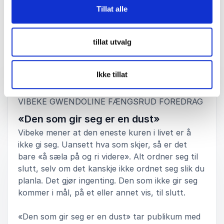
Tillat alle
Vurdert
5.00
/5 basert på
3
Kundevurderinger
tillat utvalg
Foredrag
Ikke tillat
:
VIBEKE GWENDOLINE FÆNGSRUD FOREDRAG
«Den som gir seg er en dust»
Vibeke mener at den eneste kuren i livet er å
ikke gi seg. Uansett hva som skjer, så er det
bare «å sæla på og ri videre». Alt ordner seg til
slutt, selv om det kanskje ikke ordnet seg slik du
planla. Det gjør ingenting. Den som ikke gir seg
kommer i mål, på et eller annet vis, til slutt.
«Den som gir seg er en dust» tar publikum med