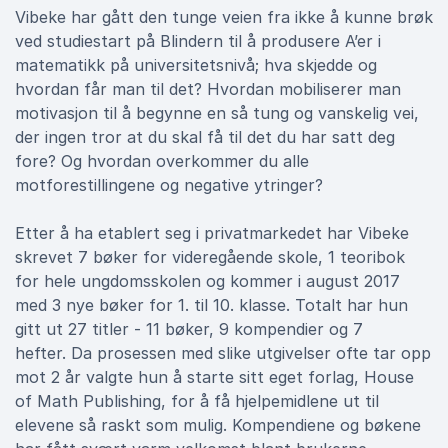
Vibeke har gått den tunge veien fra ikke å kunne brøk
ved studiestart på Blindern til å produsere A’er i
matematikk på universitetsnivå; hva skjedde og
hvordan får man til det? Hvordan mobiliserer man
motivasjon til å begynne en så tung og vanskelig vei,
der ingen tror at du skal få til det du har satt deg
fore? Og hvordan overkommer du alle
motforestillingene og negative ytringer?
Etter å ha etablert seg i privatmarkedet har Vibeke
skrevet 7 bøker for videregående skole, 1 teoribok
for hele ungdomsskolen og kommer i august 2017
med 3 nye bøker for 1. til 10. klasse. Totalt har hun
gitt ut 27 titler - 11 bøker, 9 kompendier og 7
hefter. Da prosessen med slike utgivelser ofte tar opp
mot 2 år valgte hun å starte sitt eget forlag, House
of Math Publishing, for å få hjelpemidlene ut til
elevene så raskt som mulig. Kompendiene og bøkene