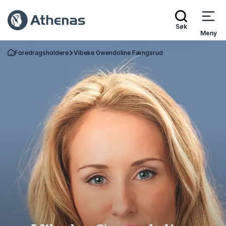
Søk
Meny
Foredragsholdere
Vibeke Gwendoline Fængsrud
Gå tilbake til startsiden