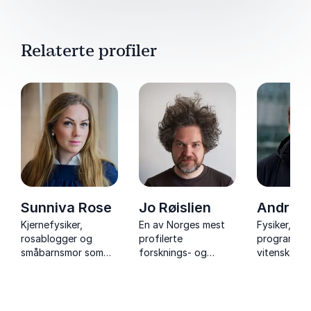
Relaterte profiler
Sunniva Rose
Jo Røislien
Andrea
Kjernefysiker,
En av Norges mest
Fysiker,
rosablogger og
profilerte
programled
småbarnsmor som
forsknings- og
vitenskapsf
med rosa lipgloss og
vitenskapsformidlere
kjent fra N
høye hæler skiller
med bakgrunn som
Holder fant
seg ut i
programleder på TV
vitenshow 
forskerverden.
og fra akademia.
engasjerer l