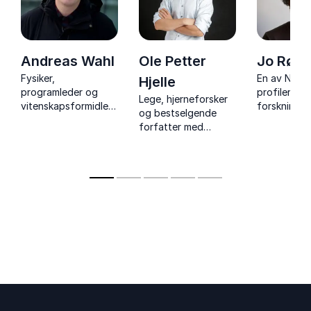
Andreas Wahl
Ole Petter
Jo Røisl
Fysiker,
En av Norg
Hjelle
programleder og
profilerte
Lege, hjerneforsker
vitenskapsformidler
forsknings-
og bestselgende
kjent fra NRK -
vitenskapsf
forfatter med
Holder fantastiske
med bakgr
foredrag om
vitenshow som
programled
betydningen av
engasjerer lytterne.
og fra akad
fysisk aktivitet for
hjernen.