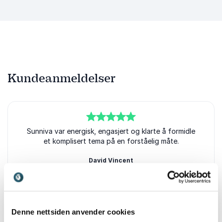
Kundeanmeldelser
5
Sunniva var energisk, engasjert og klarte å formidle
av
5
et komplisert tema på en forståelig måte.
David Vincent
Kongsberg bibliotek
Sunniva Rose
Denne nettsiden anvender cookies