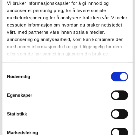
5
av
Sunniva ga en meget god presentasjon, og mange
5
Vi bruker informasjonskapsler for å gi innhold og
opplevde at de gikk ut døren med vesentlig bedre
annonser et personlig preg, for å levere sosiale
kunnskap om kjernekraft enn det de hadde da de
mediefunksjoner og for å analysere trafikken vår. Vi deler
kom !
dessuten informasjon om hvordan du bruker nettstedet
Morten Lindvik
vårt, med partnerne våre innen sosiale medier,
Østregionen Næringsforening
annonsering og analysearbeid, som kan kombinere den
Sunniva Rose
med annen informasjon du har gjort tilgjengelig for dem,
eller som de har samlet inn gjennom din bruk av
tjenestene deres.
5
av
5
Kunnskapsrik og engasjert
Samtykkevalg
Nødvendig
Kristoffer B. Jenssen
Romsdal Senioruniversitet
Sunniva Rose
Egenskaper
Statistikk
5
av
Vi er svært fornøyde med Sunnivas innlegg på
5
+
Vis alle 16 anmeldelser
arrangementet vårt.
Vurdert
5.00
/5 basert på
16
Kundevurderinger
Markedsføring
Kirsti Tønnessen