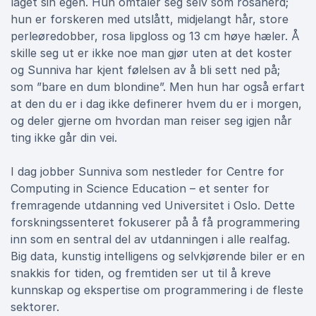
laget sin egen. Hun omtaler seg selv som rosanerd;
hun er forskeren med utslått, midjelangt hår, store
perleøredobber, rosa lipgloss og 13 cm høye hæler. Å
skille seg ut er ikke noe man gjør uten at det koster
og Sunniva har kjent følelsen av å bli sett ned på;
som ”bare en dum blondine”. Men hun har også erfart
at den du er i dag ikke definerer hvem du er i morgen,
og deler gjerne om hvordan man reiser seg igjen når
ting ikke går din vei.
I dag jobber Sunniva som nestleder for Centre for
Computing in Science Education – et senter for
fremragende utdanning ved Universitet i Oslo. Dette
forskningssenteret fokuserer på å få programmering
inn som en sentral del av utdanningen i alle realfag.
Big data, kunstig intelligens og selvkjørende biler er en
snakkis for tiden, og fremtiden ser ut til å kreve
kunnskap og ekspertise om programmering i de fleste
sektorer.