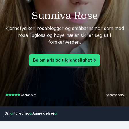
Sunniva Rose
Kjernefysiker, rosablogger og småbarnsmor som med
rosa lipgloss og høye hæler skiller seg ut i
forskerverden.
Be om pris og tilgjengelighet
Se anmeldelse
Topprangert!
5.00 av 5
Om
Foredrag
Anmeldelser