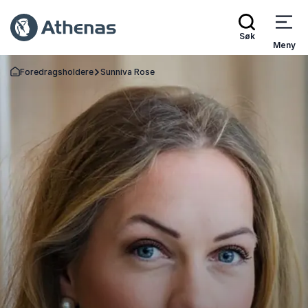
Søk
Meny
Foredragsholdere
Sunniva Rose
Gå tilbake til startsiden