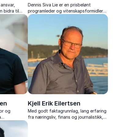
 ansvar,
Dennis Siva Lie er en prisbelønt
 bidra til
programleder og vitenskapsformidler
å
som viser hvordan ADHD kan være en
styrke i moderne organisasjoner.
gen
Kjell Erik Eilertsen
or og
Med godt faktagrunnlag, lang erfaring
a
fra næringsliv, finans og journalistikk,
rådgivning og
forteller han engasjerende om energi
og energipolitikk som du har merket på
din strømregning, og prisene du møter i