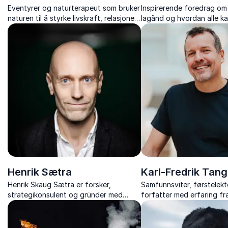
Eventyrer og naturterapeut som bruker
Inspirerende foredrag om
naturen til å styrke livskraft, relasjoner
lagånd og hvordan alle kan
og indre lederskap hos barn, unge og
sterk kultur og samspill p
voksne.
arbeidsplassen.
Henrik Sætra
Karl-Fredrik Tan
Henrik Skaug Sætra er forsker,
Samfunnsviter, førstelekt
strategikonsulent og gründer med
forfatter med erfaring fr
ekspertise på hvordan kunstig
reklamebransjen, strategi
intelligens, digitalisering og nye
markedsanalyse.
maktstrukturer påvirker samfunnet