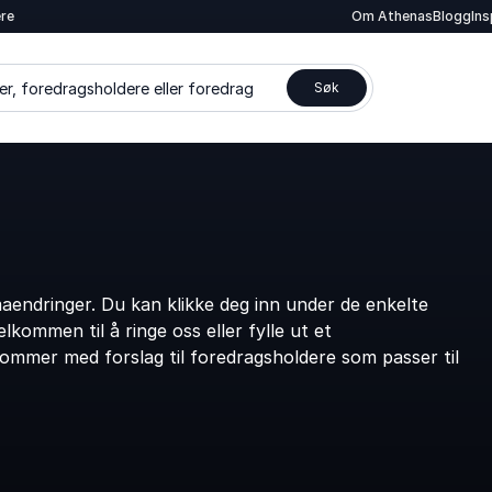
ere
Om Athenas
Blogg
In
er, foredragsholdere eller foredrag
Søk
endringer. Du kan klikke deg inn under de enkelte
kommen til å ringe oss eller fylle ut et
kommer med forslag til foredragsholdere som passer til