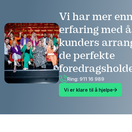
Vi har mer enn
erfaring med 
kunders arra
de perfekte
foredragshold
Ring: 911 16 989
Vi er klare til å hjelpe