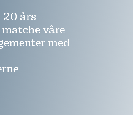
 20 års
å matche våre
ngementer med
erne