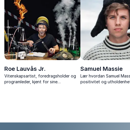
vårt.
Roe Lauvås Jr.
Samuel Massie
Vitenskapsartist, foredragsholder og
Lær hvordan Samuel Mass
programleder, kjent for sine
positivitet og utholdenhet
spektakulære vitenshow og innovative
forvandle livets nedturer t
tanker om utdanning.
foredrag om mental helse
motivere og inspirere alle.