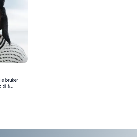
hverd...
ie bruker
 til å
il triumfer, et
 som vil