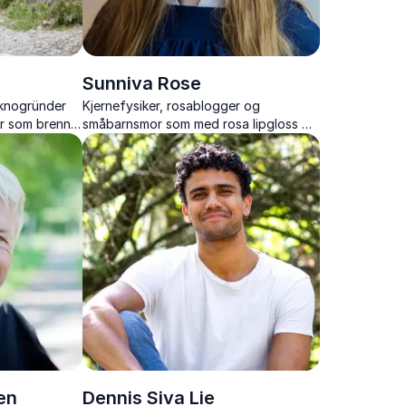
Sunniva Rose
knogründer
Kjernefysiker, rosablogger og
r som brenner
småbarnsmor som med rosa lipgloss og
ap spennende.
høye hæler skiller seg ut i
forskerverden.
en
Dennis Siva Lie