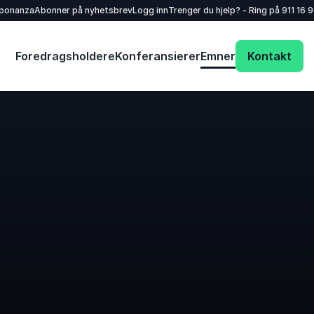
sponanza
Abonner på nyhetsbrev
Logg inn
Trenger du hjelp? - Ring på
911 16 
Foredragsholdere
Konferansierer
Emner
Kontakt
Dit navn
*
E-mail
*
Dit telefonnummer