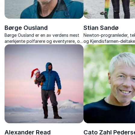
Børge Ousland
Stian Sandø
Børge Ousland er en av verdens mest
Newton-programleder, te
anerkjente polfarere og eventyrere, og
og Kjendisfarmen-deltake
formidler sterke historier om ledelse,
for å gjøre naturvitensk
klima, samarbeid og mot i møte med
det ukjente.
Alexander Read
Cato Zahl Peders