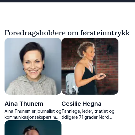
Foredragsholdere om førsteinntrykk
Aina Thunem
Cesilie Hegna
Aina Thunem er journalist og
Tannlege, leder, triatlet og
kommunikasjonsekspert med
tidligere 71 grader Nord
erfaring fra PR og
deltaker, med et brennende
merkevarebygging.
engasjement for psykisk