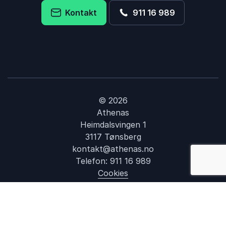
Kontakt
911 16 989
© 2026
Athenas
Heimdalsvingen 1
3117 Tønsberg
kontakt@athenas.no
: Førsteinntryk
Telefon:
911 16 989
Cookies
Datapolitik
Åpenhetsloven
Besøk oss på LinkedIn
Besøk oss på Facebook
Besøk oss på Instagram