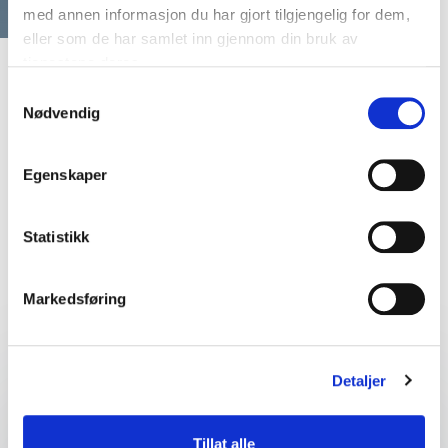
med annen informasjon du har gjort tilgjengelig for dem,
eller som de har samlet inn gjennom din bruk av
tjenestene deres.
Samtykkevalg
Nødvendig
Egenskaper
Statistikk
Finn den perfekte match til ditt
event
Markedsføring
Detaljer
Dit navn
*
Tillat alle