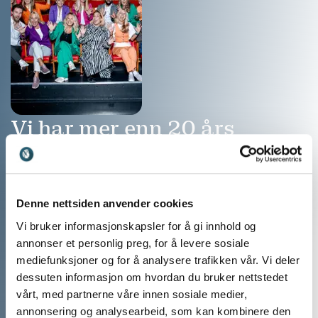
Vi har mer enn 20 års
erfaring med å matche våre
kunders arrangementer med
de perfekte
Denne nettsiden anvender cookies
Vi bruker informasjonskapsler for å gi innhold og
foredragsholderne
annonser et personlig preg, for å levere sosiale
Ring: 911 16 989
mediefunksjoner og for å analysere trafikken vår. Vi deler
dessuten informasjon om hvordan du bruker nettstedet
Vi er klare til å hjelpe
vårt, med partnerne våre innen sosiale medier,
annonsering og analysearbeid, som kan kombinere den