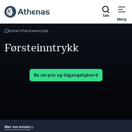
Søk
Meny
Emner
Førsteinntrykk
Gå tilbake til startsiden
Førsteinntrykk
Be om pris og tilgjengelighet
Mer om emnet