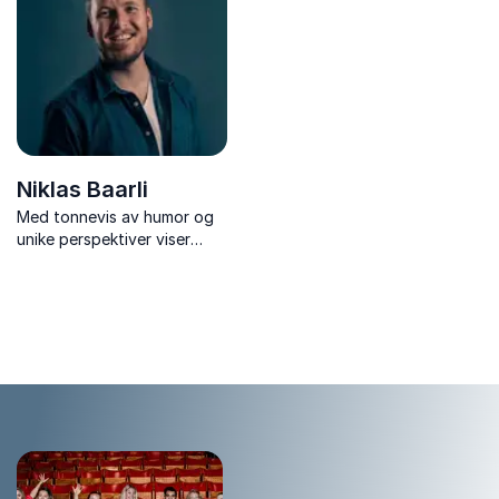
helse.
Niklas Baarli
Med tonnevis av humor og
unike perspektiver viser
Niklas Baarli hvordan man
kan få team til å jobbe
sammen mot felles suksess,
uansett utfordringer.