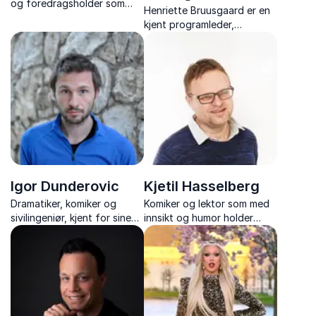
og foredragsholder som
Henriette Bruusgaard er en
lærer deg å prestere og
kjent programleder,
være best når det virkelig
skuespiller, sanger og
gjelder.
konferansier.
Igor Dunderovic
Kjetil Hasselberg
Dramatiker, komiker og
Komiker og lektor som med
sivilingeniør, kjent for sine
innsikt og humor holder
harselerende betraktninger
foredrag om alt fra
av Norge og norsk flerkultur.
arbeidsglede på jobben til
mobbing i skolen.