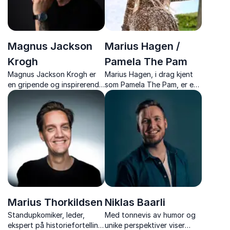
Magnus Jackson
Marius Hagen /
Krogh
Pamela The Pam
Magnus Jackson Krogh er
Marius Hagen, i drag kjent
en gripende og inspirerende
som Pamela The Pam, er en
vlogger, inspirator og up-
energisk dragqueen som vil
stander, med over 1000
gi deg noe av det beste
foredragsshow bak seg.
drag-Norge har å by på.
Opplev noe helt utenom det
vanlige!
Marius Thorkildsen
Niklas Baarli
Standupkomiker, leder,
Med tonnevis av humor og
ekspert på historiefortelling
unike perspektiver viser