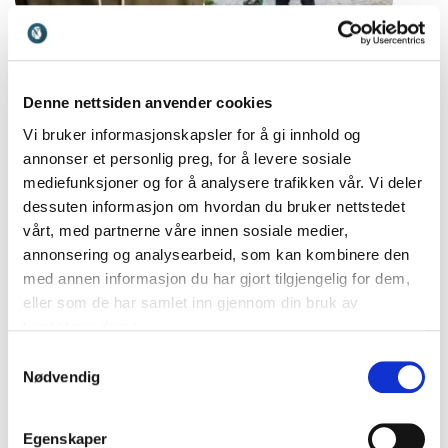
Pål Angelskår
Stian Sandø
Pål er en anerkjent musiker,
Newton-programleder,
forfatter og en dreven
teknogründer og
Denne nettsiden anvender cookies
historieforteller. Dra nytte
Kjendisfarmen-deltaker som
av hans kunnskap og
brenner for å gjøre
Vi bruker informasjonskapsler for å gi innhold og
erfaring som utøver,
naturvitenskap spennende.
annonser et personlig preg, for å levere sosiale
låtskriver og bandleder i en
mediefunksjoner og for å analysere trafikken vår. Vi deler
bransje litt på utsiden av
dessuten informasjon om hvordan du bruker nettstedet
det øvrige samfunnet.
vårt, med partnerne våre innen sosiale medier,
annonsering og analysearbeid, som kan kombinere den
med annen informasjon du har gjort tilgjengelig for dem,
eller som de har samlet inn gjennom din bruk av
Veronica Rømo
tjenestene deres.
Med smittende latter og
Samtykkevalg
spennende livshistorier
Nødvendig
deles dype innsikter som
inspirerer mennesker til å
hente ut sitt fulle potensial.
Egenskaper