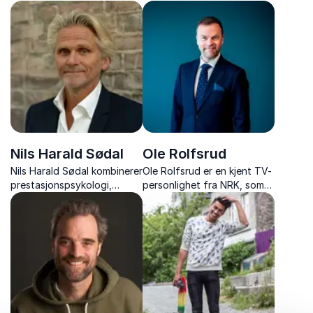
og teknologientusiast.
Niklas Baarli hvordan man
Marius Thorkildsen er en
kan få team til å jobbe
komiker med substans, som
sammen mot felles suksess,
gir deg viktige temaer
uansett utfordringer.
presentert på en morsom og
underholdende måte.
Nils Harald Sødal
Ole Rolfsrud
Nils Harald Sødal kombinerer
Ole Rolfsrud er en kjent TV-
prestasjonspsykologi,
personlighet fra NRK, som
scenekunst og praktiske
har gjort sjakk til en
strategier for å hjelpe
folkebevegelse. Nå kan du
mennesker og team med å
booke den gøyale og
prestere og skape trygghet
sprudlende programlederen
under press.
som konferansier til ditt
arrangement.