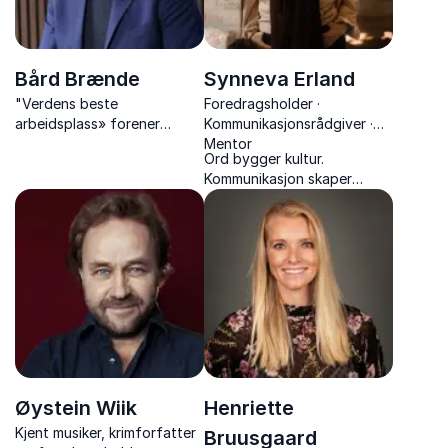
Bård Brænde
Synneva Erland
"Verdens beste
Foredragsholder ·
arbeidsplass» forener
Kommunikasjonsrådgiver ·
positiv boblende energi,
Mentor
Ord bygger kultur.
levende samhandling og
Kommunikasjon skaper
fokus på resultater. Få
resultater.
mennesker engasjerer en
Alt handler om
forsamling som
Bård!
kommunikasjon!
Øystein Wiik
Henriette
Kjent musiker, krimforfatter
Bruusgaard