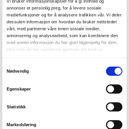
Vi bruker informasjonskapsler for å gi innhold og
Naeem Zahid
Nina Brochmann
annonser et personlig preg, for å levere sosiale
Naeem Zahid kombinerer
Som lege og medforfatter
mediefunksjoner og for å analysere trafikken vår. Vi deler
ekspertise i medisin og
av suksessromanen "Gleden
dessuten informasjon om hvordan du bruker nettstedet
ledelse for å levere
med skjeden" brenner hun
vårt, med partnerne våre innen sosiale medier,
innsiktsfulle og
for å spre kunnskap om
annonsering og analysearbeid, som kan kombinere den
engasjerende foredrag. Få
seksuell helse.
innsikt i hvordan teknologi
med annen informasjon du har gjort tilgjengelig for dem,
og AI kan revolusjonere
eller som de har samlet inn gjennom din bruk av
helsevesenet.
tjenestene deres.
Samtykkevalg
Nødvendig
Tomas Myklebust
Torkil Færø
Egenskaper
Hjernespesialist som snakker
Lege, fotograf og
spennende og forståelig om
bestselgende forfatter av
hvordan du kan få et bedre
Kamerakuren og Pulskuren.
Statistikk
liv ved å ta vare på hjernen.
Markedsføring