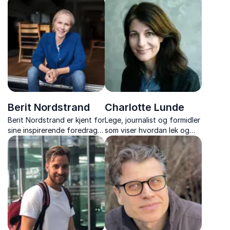
og hvorfor tradisjonell
energi, og viser hvordan
behandling ofte ikke virker.
små grep kan gi stor effekt i
hverdagen.
Berit Nordstrand
Charlotte Lunde
Berit Nordstrand er kjent for
Lege, journalist og formidler
sine inspirerende foredrag
som viser hvordan lek og
om kunnskapen du trenger
oppmerksomhet er nøkkelen
for å få en varig og sunn
til læring, mental helse og
livsstil som gir deg
bærekraftig utvikling – for
overskudd til arbeidslivet.
barn og voksne.