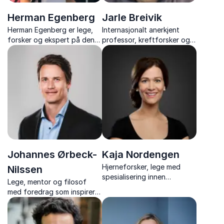
Herman Egenberg
Jarle Breivik
Herman Egenberg er lege,
Internasjonalt anerkjent
forsker og ekspert på den
professor, kreftforsker og
revolusjonerende metoden
forfatter med inspirerende
motiverende intervju.
og tankevekkende foredrag
om bioteknolog, KI, kreft,
aldring og meningen med
livet
Johannes Ørbeck-
Kaja Nordengen
Hjerneforsker, lege med
Nilssen
spesialisering innen
Lege, mentor og filosof
nevrologi og formidler av
med foredrag som inspirerer
forskning på en lett og
til å styrke kropp, hjerne og
tilgjengelig måte.
psyke,og hvordan vi kan
leve friske, ressurssterke og