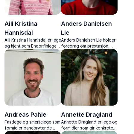
Aili Kristina
Anders Danielsen
Hannisdal
Lie
Aili Kristina Hannisdal er lege
Anders Danielsen Lie holder
og kjent som Endorfinlegen.
foredrag om prestasjon,
Hun formidler vitenskapelig
helse og samfunn – med
baserte metoder for
unik innsikt fra kunst,
stressmestring,
medisin og offentlig debatt.
arbeidsglede og bedre
mental helse.
Andreas Pahle
Annette Dragland
Fastlege og smertelege som
Annette Dragland er lege og
formidler banebrytende
formidler som gir konkrete
innsikt om langvarig smerte
råd om søvn, helse og