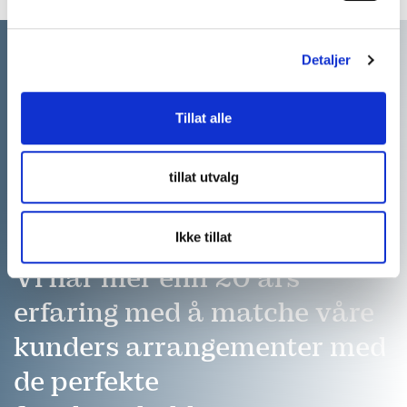
Detaljer
Tillat alle
tillat utvalg
Ikke tillat
Vi har mer enn 20 års
erfaring med å matche våre
kunders arrangementer med
de perfekte