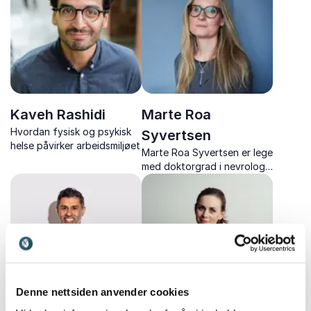
meningsfulle liv.
Kaveh Rashidi
Marte Roa
Hvordan fysisk og psykisk
Syvertsen
helse påvirker arbeidsmiljøet
Marte Roa Syvertsen er lege
med doktorgrad i nevrologi
og et brennende
engasjement for
forskningsformidling.
Denne nettsiden anvender cookies