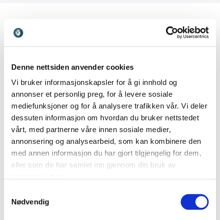
Kundeanmeldelser
Denne nettsiden anvender cookies
Vi bruker informasjonskapsler for å gi innhold og
annonser et personlig preg, for å levere sosiale
mediefunksjoner og for å analysere trafikken vår. Vi deler
5
av
Herman Egenberg har god kompetanse som han
5
dessuten informasjon om hvordan du bruker nettstedet
formidler med humor, engasjement og entusiasme.
vårt, med partnerne våre innen sosiale medier,
Han viste god evne til å få nærkontakt med publikum
annonsering og analysearbeid, som kan kombinere den
og implementere deres innspill i foredraget sitt.
med annen informasjon du har gjort tilgjengelig for dem,
Alice
eller som de har samlet inn gjennom din bruk av
Bergen MS forening
tjenestene deres.
Herman Egenberg
Samtykkevalg
Nødvendig