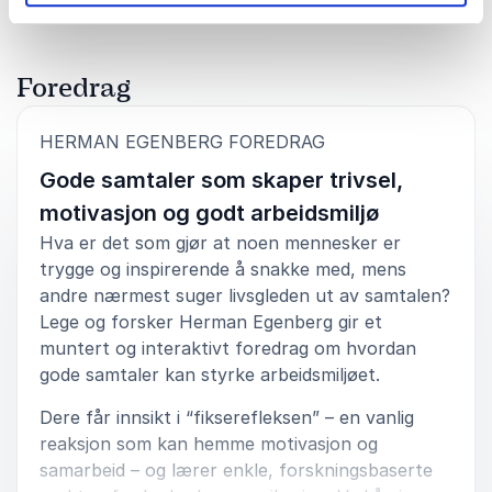
mennesker føler seg møtt, sett og verdsatt.
Nysgjerrighet, tillit og tålmodighet er grunnleggende i
relasjonsarbeidet.For å skape bevissthet rundet dette
bestilte vi Herman Egenberg til å holde
Foredrag
inspirasjonsforedraget «Hvordan heie hverandre
fram» på Vestre Vikens ledersamling i september
2024. Målet og hensikten, samt bestillingen til
:
HERMAN EGENBERG FOREDRAG
Herman, var å gi våre ca 350 ledere og tillitsvalgte
Gode samtaler som skaper trivsel,
inspirasjon, glede, nyttige råd og verktøy å ta med i
eget lederskap – relatert til det å få med seg
motivasjon og godt arbeidsmiljø
medarbeidere i endringsarbeid. Herman er positivt
Hva er det som gjør at noen mennesker er
nysgjerrig, lydhør og åpen for innspill som sikret at
trygge og inspirerende å snakke med, mens
foredraget ble skreddersydd og tilpasset vår
målgruppe. Et hyggelig og positivt samarbeid, hvor
andre nærmest suger livsgleden ut av samtalen?
Herman leverte helt etter avtale. Gi ham gjerne
Lege og forsker Herman Egenberg gir et
muligheten til å vise hva han får til. Vi gjorde det, og
muntert og interaktivt foredrag om hvordan
angrer ikke.
gode samtaler kan styrke arbeidsmiljøet.
Kjersti Hammersbøen
Dere får innsikt i “fikserefleksen” – en vanlig
Spesialrådgiver, Vestre Viken HF
Herman Egenberg
reaksjon som kan hemme motivasjon og
samarbeid – og lærer enkle, forskningsbaserte