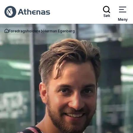
Søk
Meny
Foredragsholdere
Herman Egenberg
Gå tilbake til startsiden