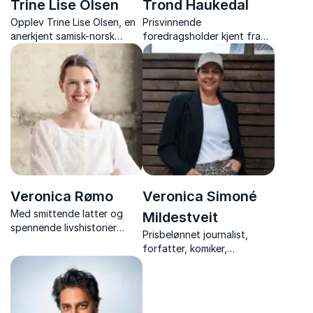
Trine Lise Olsen
Trond Haukedal
Opplev Trine Lise Olsen, en
Prisvinnende
anerkjent samisk-norsk
foredragsholder kjent fra
komiker, foredragsholder og
TV og som forfatter med
forfatter, kjent for sin unike
erfaring innen psykologi og
humor og evne til å
ledelse.
engasjere publikum.
Veronica Rømo
Veronica Simoné
Med smittende latter og
Mildestveit
spennende livshistorier
Prisbelønnet journalist,
deles dype innsikter som
forfatter, komiker,
inspirerer mennesker til å
samfunnsdebattant og
hente ut sitt fulle potensial.
influenser som bruker seg
selv aktivt for å engasjere
sitt publikum.