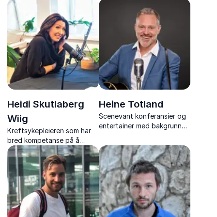
bedrifter en mer praktisk og
foredragsholder og ekspert
tilnærmet forståelse for
på kommunikasjon,
HMS og endring.
motivasjon og endring. Hør
et interessant og godt
formidlet foredrag.
Heidi Skutlaberg
Heine Totland
Scenevant konferansier og
Wiig
entertainer med bakgrunn
Kreftsykepleieren som har
som skuespiller, musiker og
bred kompetanse på å
programleder.
kommunisere med
mennesker i alle mulige
livssituasjoner. Få et
hjertevarmt og
tankevekkende foredrag om
kommunikasjon og
relasjonsforståelse.