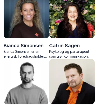
største bedriftene i Norge.
tilnærming til å mestre
stress og styrke helse.
Bianca Simonsen
Catrin Sagen
Bianca Simonsen er en
Psykolog og parterapeut
energisk foredragsholder
som gjør kommunikasjon,
med spisskompetanse på
relasjoner og
kommunikasjon,
konflikthåndtering relevant
arbeidsglede og
for hele arbeidslivet.
sykefraværsreduksjon i
norske virksomheter.