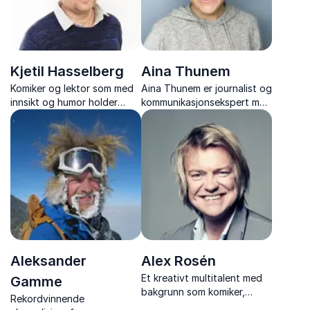
Kjetil Hasselberg
Aina Thunem
Komiker og lektor som med
Aina Thunem er journalist og
innsikt og humor holder
kommunikasjonsekspert med
foredrag om alt fra
erfaring fra PR og
arbeidsglede på jobben til
merkevarebygging.
mobbing i skolen.
Aleksander
Alex Rosén
Et kreativt multitalent med
Gamme
bakgrunn som komiker,
Rekordvinnende
musiker, forfatter og med