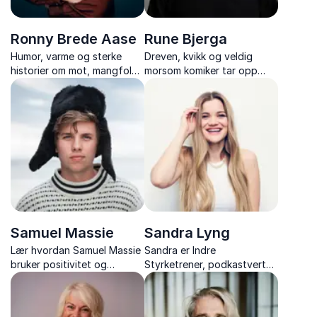
Ronny Brede Aase
Rune Bjerga
Humor, varme og sterke
Dreven, kvikk og veldig
historier om mot, mangfold
morsom komiker tar opp
og tro på menneskets
temaer rundt kritikk og
muligheter. Om ulikheter som
hvordan vi snakker til
styrke, og hvordan vi alle
hverandre i foredraget
kan bli bedre lagspillere.
«Kritikk er GULL».
Samuel Massie
Sandra Lyng
Lær hvordan Samuel Massie
Sandra er Indre
bruker positivitet og
Styrketrener, podkastvert
utholdenhet til å forvandle
og en influencer som bruker
livets nedturer til triumfer,
plattformene sine til å spre
et foredrag om mental helse
mer kunnskap innenfor