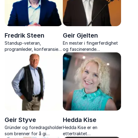
Fredrik Steen
Geir Gjelten
Standup-veteran,
En mester i fingerferdighet
programleder, konferansier
og fascinerende
og foredragsholder som vil
lommetyverier som kan
ta ditt arrangement til nye
bookes som konferansier
høyder.
eller underholdning.
Geir Styve
Hedda Kise
Gründer og foredragsholder
Hedda Kise er en
som brenner for å gi
ettertraktet