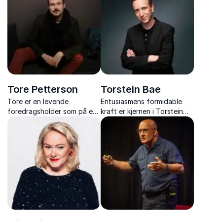
konseptutvikling.
og motivasjon.
Tore Petterson
Torstein Bae
Tore er en levende
Entusiasmens formidable
foredragsholder som på en
kraft er kjernen i Torstein
gripende og humoristisk
Baes foredrag, som bygger
måte tar opp temaer som
på hans erfaring og livsvalg
relasjoner, annerledeshet,
innen sjakk, næringsliv og
stigmatisering, omtanke og
frivillig arbeid.
empati.