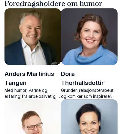
Foredragsholdere om humor
Anders Martinius
Dora
Tangen
Thorhallsdottir
Med humor, varme og
Gründer, relasjonsterapeut
erfaring fra arbeidslivet gjør
og komiker som inspirerer
han temaer som
og gir deg konkrete verktøy
kommunikasjon, arbeidsmiljø
for å skape bedre relasjoner.
og robusthet gjenkjennelige
og enkle å ta tak i.