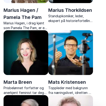
Marius Hagen /
Marius Thorkildsen
Standupkomiker, leder,
Pamela The Pam
ekspert på historiefortelling
Marius Hagen, i drag kjent
og teknologientusiast.
som Pamela The Pam, er en
Marius Thorkildsen er en
energisk dragqueen som vil
komiker med substans, som
gi deg noe av det beste
gir deg viktige temaer
drag-Norge har å by på.
presentert på en morsom og
underholdende måte.
Marta Breen
Mats Kristensen
Prisbelønnet forfatter og
Toppleder med bakgrunn
anerkjent feminist tar deg
fra næringslivet, idretten og
med på et dypdykk i
Forsvaret som er ekspert på
moderne feminisme og
jobbrelatert trening og