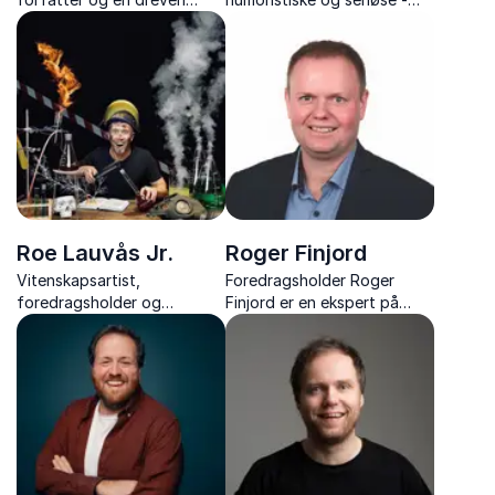
historieforteller. Dra nytte
her kan du få et lærerikt
av hans kunnskap og
foredrag eller fortreffelig
erfaring som utøver,
stand-up show.
låtskriver og bandleder i en
bransje litt på utsiden av
det øvrige samfunnet.
Roe Lauvås Jr.
Roger Finjord
Vitenskapsartist,
Foredragsholder Roger
foredragsholder og
Finjord er en ekspert på
programleder, kjent for sine
menneskelige relasjoner og
spektakulære vitenshow og
lagbygging. Hans unike
innovative tanker om
kombinasjon av humor og
utdanning.
visdom gir livlige og
tankevekkende foredrag.
Perfekt for teamutvikling!