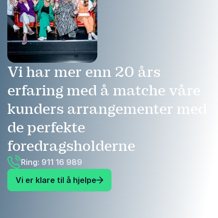
Vi har mer enn 20 års
erfaring med å matche våre
kunders arrangementer med
de perfekte
foredragsholderne
Ring: 911 16 989
Vi er klare til å hjelpe