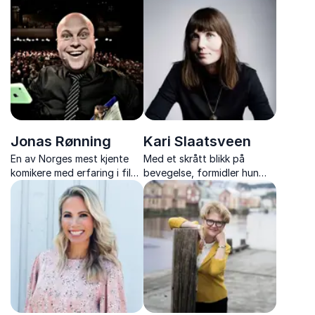
begeistringen på jobb!
humor og faglig tyngde gir
konkrete verktøy for
arbeidsglede, endring og
ekte motivasjon.
Jonas Rønning
Kari Slaatsveen
En av Norges mest kjente
Med et skrått blikk på
komikere med erfaring i film,
bevegelse, formidler hun
teater og TV. Opplev et
forandringsfryd,
uforglemmelig show som
endringstrang og en stor,
sprer godt humør.
men relativt munter
utålmodighet med livet.