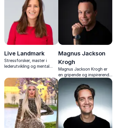
inspirerende arbeidsmiljø!
Live Landmark
Magnus Jackson
Stressforsker, master i
Krogh
lederutvikling og mental
Magnus Jackson Krogh er
trener som jobber med med
en gripende og inspirerende
person- og
vlogger, inspirator og up-
organisasjonsutvikling.
stander, med over 1000
foredragsshow bak seg.
Opplev noe helt utenom det
vanlige!