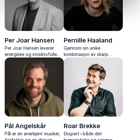
arrangement.
Per Joar Hansen
Pernille Haaland
Per Joar Hansen leverer
Gjennom sin unike
energiske og innsiktsfulle
kombinasjon av skarp
foredrag om ledelse,
humor, profesjonell
lagbygging og prestasjon i
sceneerfaring og evne til å
krevende situasjoner.
improvisere, sikrer hun at
ditt arrangement flyter
sømløst – enten det er et
faglig seminar, en
prisutdeling elle...
Pål Angelskår
Roar Brekke
Pål er en anerkjent musiker,
Ekspert i både det
forfatter og en dreven
humoristiske og seriøse -