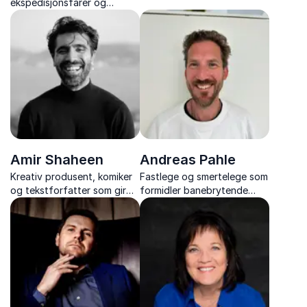
ekspedisjonsfarer og
en lang karriere på TV som
programleder. Han tar dere
programleder.
med på en metaforisk reise
over Antarktis.
Amir Shaheen
Andreas Pahle
Kreativ produsent, komiker
Fastlege og smertelege som
og tekstforfatter som gir
formidler banebrytende
publikum et annerledes
innsikt om langvarig smerte
foredrag fylt med humor og
og hvorfor tradisjonell
alvor.
behandling ofte ikke virker.