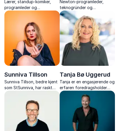
Lærer, standup-komiker,
Newton-programleder,
programleder og
teknogründer og
foredragsholder som jobber
Kjendisfarmen-deltaker som
for å skape mer åpenhet og
brenner for å gjøre
trygghet rundt det å snakke
naturvitenskap spennende.
om vanskelige ting.
Foredragene hennes har
inspirert mennesker over
hele lande...
Sunniva Tillson
Tanja Bø Uggerud
Sunniva Tillson, bedre kjent
Tanja er en engasjerende og
som StSunniva, har raskt
erfaren foredragsholder
blitt en av de mest markante
med en unik evne til å skape
stemmene i norsk
energi og tilstedeværelse
offentlighet. Med skarpt
på scenen. Med nesten 30
språk, humor og et vågalt
års ledererfaring og over
syn på samfunnsdebatten,
400 foredrag bak seg,
utfordrer hun både publi...
formidler hun med ek...