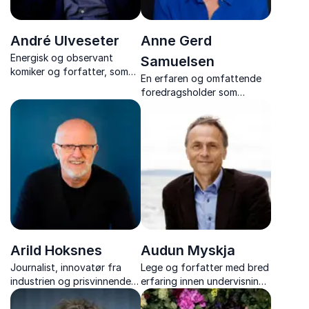
André Ulveseter
Anne Gerd
Energisk og observant
Samuelsen
komiker og forfatter, som
En erfaren og omfattende
leverer morsomme
foredragsholder som
standupshow og
motiverer publikum til det
humorforedrag om
ytterste. Skap mer livs- og
optimisme og særskriving.
arbeidsglede i hverdagen.
Arild Hoksnes
Audun Myskja
Journalist, innovatør fra
Lege og forfatter med bred
industrien og prisvinnende
erfaring innen undervisning
kulturarbeider. Han har holdt
og prosjektledelse. Han er
foredrag for mange av de
spesialist på ressursbasert