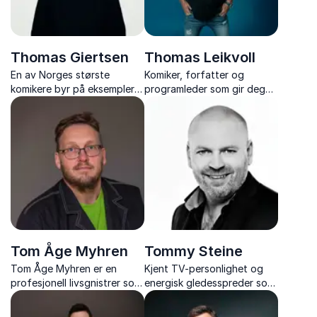
Thomas Giertsen
Thomas Leikvoll
En av Norges største
Komiker, forfatter og
komikere byr på eksempler
programleder som gir deg
og innsikt fra egne
nøkler til å forstå og kunne
erfaringer i
le av deg selv og andre.
underholdningsbransjen.
Tom Åge Myhren
Tommy Steine
Tom Åge Myhren er en
Kjent TV-personlighet og
profesjonell livsgnistrer som
energisk gledesspreder som
i 13 år har levert foredrag
både underholder og lærer
om prosessledelse, idè – og
bort råd om arbeidsglede