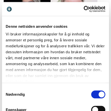
likestilling.
lederutvikling.
Denne nettsiden anvender cookies
Vi bruker informasjonskapsler for å gi innhold og
annonser et personlig preg, for å levere sosiale
Mia Törnblom
Niels Christian
mediefunksjoner og for å analysere trafikken vår. Vi deler
Unik formidler og en
Geelmuyden
dessuten informasjon om hvordan du bruker nettstedet
inspirerende
Kjent forfatter og skribent
vårt, med partnerne våre innen sosiale medier,
foredragsholder som
som med unik talerevne
snakker om personlig
annonsering og analysearbeid, som kan kombinere den
holder både underholdende
ledelse, mental trening og
med annen informasjon du har gjort tilgjengelig for dem,
og tankevekkende foredrag
motivasjon.
eller som de har samlet inn gjennom din bruk av
eller kåserier.
tjenestene deres.
Samtykkevalg
Nødvendig
Egenskaper