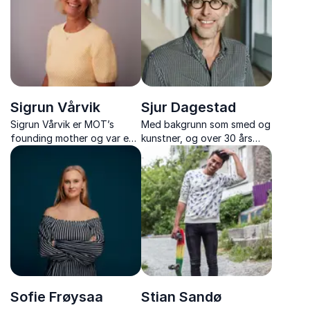
som vil motivere og inspirere
psykisk helse. Lyng er også
alle.
forfatter, låtskriver og
artist.
Sigrun Vårvik
Sjur Dagestad
Sigrun Vårvik er MOT’s
Med bakgrunn som smed og
founding mother og var en
kunstner, og over 30 års
nøkkelperson i MOT helt fra
erfaring, er dette en
starten i 1994. Hun er en
annerledes formidler av
glødende og inspirerende
innovasjon.
foredragsholder med lang
internasjonal erfaring i å
bygge gode arbeidsmi...
Sofie Frøysaa
Stian Sandø