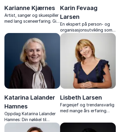
Karianne Kjærnes
Karin Fevaag
Artist, sanger og skuespiller
Larsen
med lang sceneerfaring. Gir
En ekspert på person- og
garantert latter og gåsehud!
organisasjonsutvikling som
flere ganger har blitt kåret
til årets beste
foredragsholder og
inspirator!
Katarina Lalander
Lisbeth Larsen
Fargesjef og trendansvarlig
Hamnes
med mange års erfaring
Oppdag Katarina Lalander
innen trendutvikling som
Hamnes: Din nøkkel til
snakker om trender og
eksepsjonell service,
beslutningsprosesser.
menneskelig samspill og