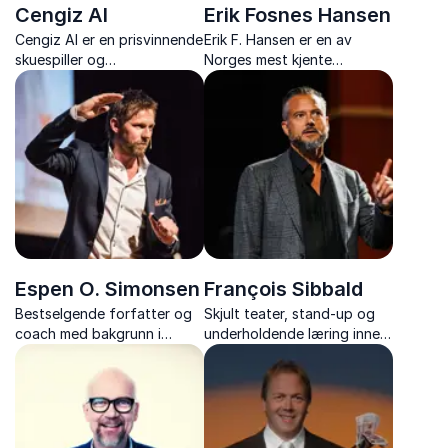
Cengiz Al
Erik Fosnes Hansen
Cengiz Al er en prisvinnende
Erik F. Hansen er en av
skuespiller og
Norges mest kjente
foredragsholder som
forfattere, også
inspirerer med historier om
internasjonalt. Med
mot, fokus og hvordan
fortellingen som grep
skape egen suksess.
analyserer han ethvert tema
slik at tilhørerne ser seg selv
på en ny måte og finner nye
veier vide...
Espen O. Simonsen
François Sibbald
Bestselgende forfatter og
Skjult teater, stand-up og
coach med bakgrunn i
underholdende læring innen
Forsvaret. Foredrag som
holdningsskapende arbeid,
vekker motivasjon,
bedriftskultur og
prestasjon og
motivasjon.
kommunikasjonsevner.