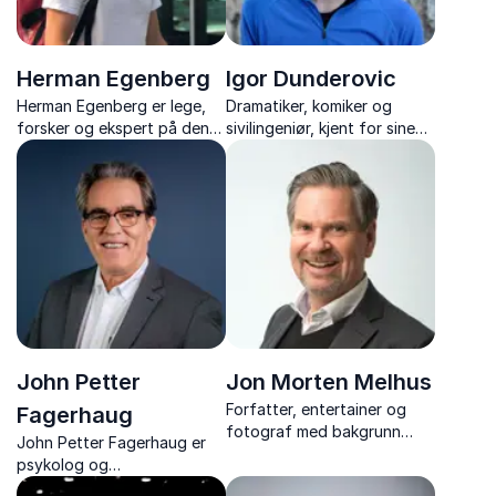
Herman Egenberg
Igor Dunderovic
Herman Egenberg er lege,
Dramatiker, komiker og
forsker og ekspert på den
sivilingeniør, kjent for sine
revolusjonerende metoden
harselerende betraktninger
motiverende intervju.
av Norge og norsk flerkultur.
John Petter
Jon Morten Melhus
Forfatter, entertainer og
Fagerhaug
fotograf med bakgrunn
John Petter Fagerhaug er
innen siviløkonomi som
psykolog og
hjelper deg å øke
foredragsholder som med