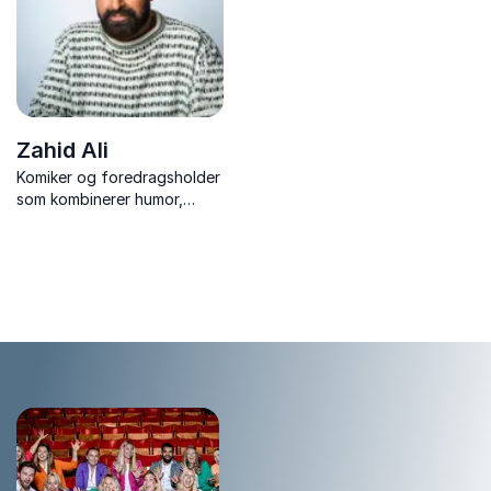
Zahid Ali
Komiker og foredragsholder
som kombinerer humor,
refleksjon og sterke
perspektiver på mangfold,
samarbeid og menneskelige
relasjoner