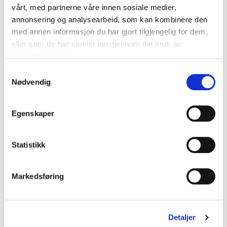
vårt, med partnerne våre innen sosiale medier,
annonsering og analysearbeid, som kan kombinere den
med annen informasjon du har gjort tilgjengelig for dem,
eller som de har samlet inn gjennom din bruk av
Kundeanmeldelser
tjenestene deres.
Samtykkevalg
Nødvendig
5
av
Kari leverte til toppkarakter. Fantastisk dame!
5
Egenskaper
Inger Johanne Langeland
Daaekvartalet kompetanse AS
Statistikk
Markedsføring
5
Kari Slaatsveen innfridde og litt til. Med underfundig
av
5
humor, gode betraktninger og en egen, og veldig
god formidlingsevne begeistret hun hele salen.
Detaljer
Lise Beathe Hov