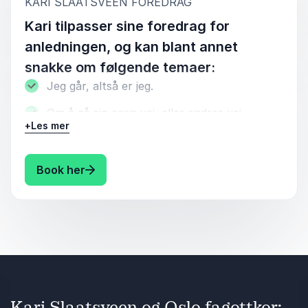
:
KARI SLAATSVEEN FOREDRAG
Kari tilpasser sine foredrag for
anledningen, og kan blant annet
snakke om følgende temaer:
Jeg går, altså er jeg.
Om å gå sin egen vei, eller andres vei.
+
Les mer
Den åpenbare nytten i å slippe tankene fri
mens man går.
: Kari Slaatsveen Kari tilpasser sine fo
Book her
Om å ta seg tid til uventede møter, og om
hva det kan føre til av gleder og rabalder.
Om bevegelse og rastløshet; Hva er det
godt for?
Kari tilpasser, og spesialskriver sine foredrag
etter kunde og anledning.
Kari Slaatsveen og Oslo fagottkor: