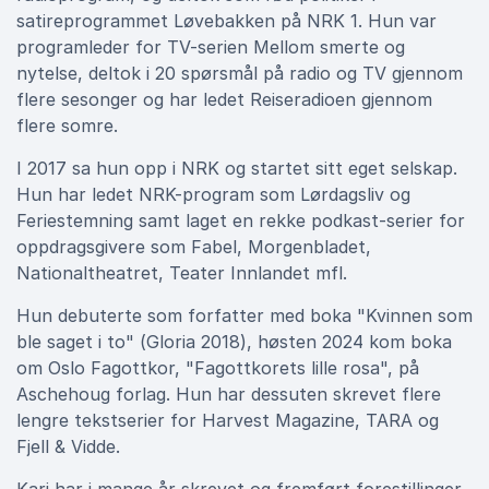
satireprogrammet Løvebakken på NRK 1. Hun var
programleder for TV-serien Mellom smerte og
nytelse, deltok i 20 spørsmål på radio og TV gjennom
flere sesonger og har ledet Reiseradioen gjennom
flere somre.
I 2017 sa hun opp i NRK og startet sitt eget selskap.
Hun har ledet NRK-program som Lørdagsliv og
Feriestemning samt laget en rekke podkast-serier for
oppdragsgivere som Fabel, Morgenbladet,
Nationaltheatret, Teater Innlandet mfl.
Hun debuterte som forfatter med boka "Kvinnen som
ble saget i to" (Gloria 2018), høsten 2024 kom boka
om Oslo Fagottkor, "Fagottkorets lille rosa", på
Aschehoug forlag. Hun har dessuten skrevet flere
lengre tekstserier for Harvest Magazine, TARA og
Fjell & Vidde.