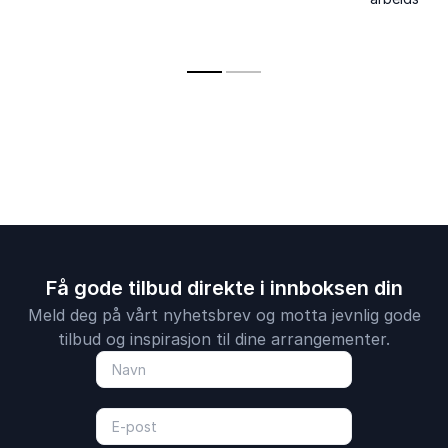
tydelig budskap.
temaer som
Aktuell med boken
kommunikas
RO/URO.
arbeidsmilj
robusthet
gjenkjennel
enkle å ta ta
Få gode tilbud direkte i innboksen din
Meld deg på vårt nyhetsbrev og motta jevnlig gode
tilbud og inspirasjon til dine arrangementer.