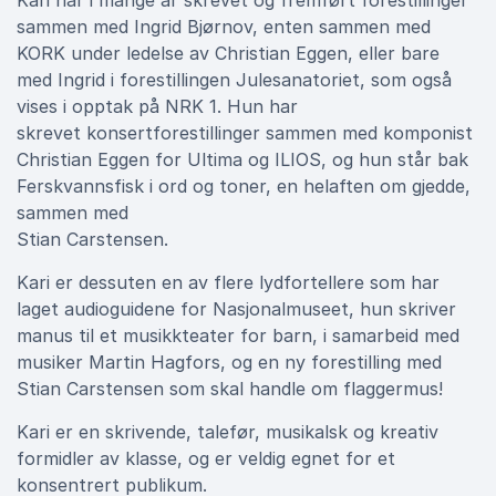
Kari har i mange år skrevet og fremført forestillinger
sammen med Ingrid Bjørnov, enten sammen med
KORK under ledelse av Christian Eggen, eller bare
med Ingrid i forestillingen Julesanatoriet, som også
vises i opptak på NRK 1. Hun har
skrevet konsertforestillinger sammen med komponist
Christian Eggen for Ultima og ILIOS, og hun står bak
Ferskvannsfisk i ord og toner, en helaften om gjedde,
sammen med
Stian Carstensen.
Kari er dessuten en av flere lydfortellere som har
laget audioguidene for Nasjonalmuseet, hun skriver
manus til et musikkteater for barn, i samarbeid med
musiker Martin Hagfors, og en ny forestilling med
Stian Carstensen som skal handle om flaggermus!
Kari er en skrivende, talefør, musikalsk og kreativ
formidler av klasse, og er veldig egnet for et
konsentrert publikum.