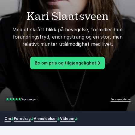
Kari Slaatsveen
Med et skrått blikk på bevegelse, formidler hun
forandringsfryd, endringstrang og en stor, men
relativt munter utålmodighet med livet.
Be om pris og tilgjengelighet
Se anmeldelse
Topprangert!
4.75 av 5
Om
Foredrag
Anmeldelser
Videoer