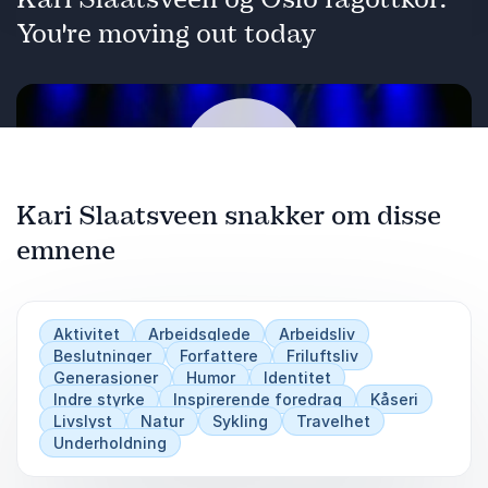
You're moving out today
Kari Slaatsveen snakker om disse
emnene
Spill
Aktivitet
Arbeidsglede
Arbeidsliv
Beslutninger
Forfattere
Friluftsliv
Generasjoner
Humor
Identitet
Indre styrke
Inspirerende foredrag
Kåseri
Livslyst
Natur
Sykling
Travelhet
Underholdning