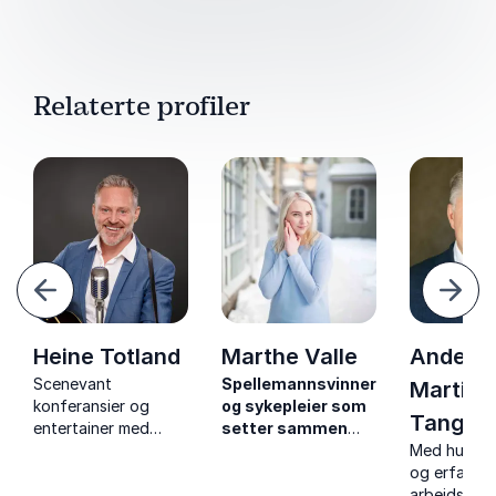
Relaterte profiler
orrige
Nest
Heine Totland
Marthe Valle
Anders
Scenevant
Spellemannsvinner
Martini
konferansier og
og sykepleier som
Tangen
entertainer med
setter sammen
bakgrunn som
psykisk helse,
Med humor,
skuespiller, musiker
fellesskap og sivil
og erfaring
og programleder.
beredskap til ett
arbeidslivet