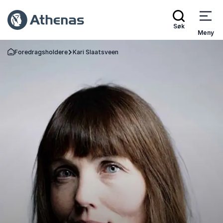
Søk
Meny
Foredragsholdere
Kari Slaatsveen
Gå tilbake til startsiden