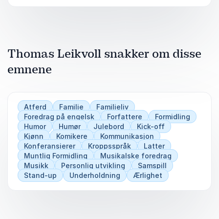
fra start til slutt.
Thomas Leikvoll snakker om disse
emnene
Atferd
Familie
Familieliv
Foredrag på engelsk
Forfattere
Formidling
Humor
Humør
Julebord
Kick-off
Kjønn
Komikere
Kommunikasjon
Konferansierer
Kroppsspråk
Latter
Muntlig Formidling
Musikalske foredrag
Musikk
Personlig utvikling
Samspill
Stand-up
Underholdning
Ærlighet