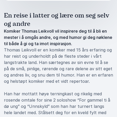
En reise i latter og lære om seg selv
og andre
Komiker Thomas Leikvoll vil inspirere deg til å bli en
mester i å omgås andre, og med humor gi deg nøklene
til både å gi og ta imot inspirasjon.
Thomas Leikvoll er en komiker med 15 års erfaring og
har reist og underholdt på de fleste steder i vårt
langstrakte land. Han særtegnes av sin evne til å se
på de små, pinlige, rørende og rare delene av sitt eget
og andres liv, og snu dem til humor. Han er en erfaren
og helstøpt komiker med et vidt repertoar.
Han har mottatt høye terningkast og rikelig med
rosende omtale for sine 2 soloshow “For gammel ti å
dø ung” og “Unnskyld” som han har turnert langs
hele landet med. Stålsett deg for en kveld fylt med