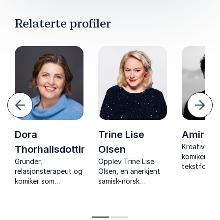
Relaterte profiler
orrige
Nest
Dora
Trine Lise
Amir S
Kreativ pro
Thorhallsdottir
Olsen
komiker og
Gründer,
Opplev Trine Lise
tekstforfat
relasjonsterapeut og
Olsen, en anerkjent
gir publikum
komiker som
samisk-norsk
annerledes
inspirerer og gir deg
komiker,
fylt med h
konkrete verktøy for
foredragsholder og
alvor.
å skape bedre
forfatter, kjent for