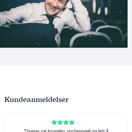
Kundeanmeldelser
4
av
Thomas var hyggelig, profesjonell og lett å
5