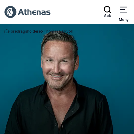
Søk
Meny
Foredragsholdere
Thomas Leikvoll
Gå tilbake til startsiden