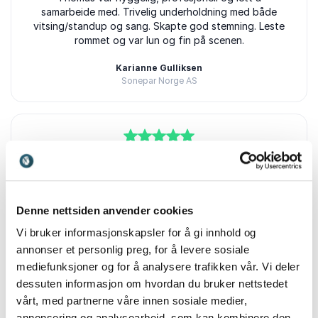
samarbeide med. Trivelig underholdning med både
vitsing/standup og sang. Skapte god stemning. Leste
rommet og var lun og fin på scenen.
Karianne Gulliksen
Sonepar Norge AS
5
av
Bra foredrag. Flink til å engasjere publikum. Ryddig
5
mann å forholde seg til.
Susanne Tønnessen
Denne nettsiden anvender cookies
NITO
Vi bruker informasjonskapsler for å gi innhold og
annonser et personlig preg, for å levere sosiale
mediefunksjoner og for å analysere trafikken vår. Vi deler
dessuten informasjon om hvordan du bruker nettstedet
5
av
5
Svarte til forventningene
vårt, med partnerne våre innen sosiale medier,
Nils Petter Solberg
annonsering og analysearbeid, som kan kombinere den